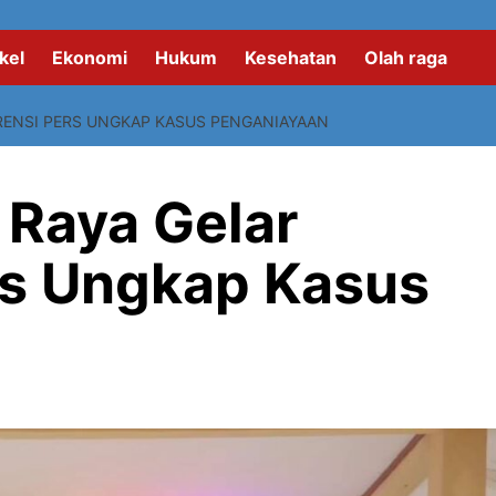
kel
Ekonomi
Hukum
Kesehatan
Olah raga
ENSI PERS UNGKAP KASUS PENGANIAYAAN
 Raya Gelar
rs Ungkap Kasus