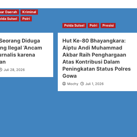
bar Daerah
Kriminal
olda Sulsel
Polri
Polda Sulsel
Polri
Presisi
 Seorang Diduga
Hut Ke-80 Bhayangkara:
g Ilegal ‘Ancam
Aiptu Andi Muhammad
urnalis karena
Akbar Raih Penghargaan
kan
Atas Kontribusi Dalam
Peningkatan Status Polres
Juli 28, 2026
Gowa
Mochy
Juli 1, 2026