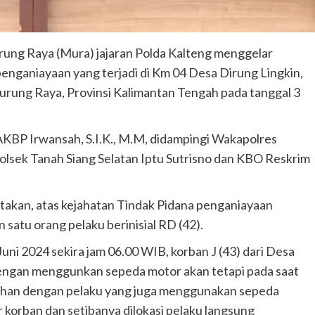
rung Raya (Mura) jajaran Polda Kalteng menggelar
penganiayaan yang terjadi di Km 04 Desa Dirung Lingkin,
rung Raya, Provinsi Kalimantan Tengah pada tanggal 3
AKBP Irwansah, S.I.K., M.M, didampingi Wakapolres
lsek Tanah Siang Selatan Iptu Sutrisno dan KBO Reskrim
kan, atas kejahatan Tindak Pidana penganiayaan
atu orang pelaku berinisial RD (42).
Juni 2024 sekira jam 06.00 WIB, korban J (43) dari Desa
engan menggunkan sepeda motor akan tetapi pada saat
isihan dengan pelaku yang juga menggunakan sepeda
 korban dan setibanya dilokasi pelaku langsung