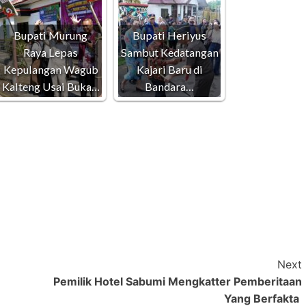
Bupati Murung
Bupati Heriyus
Raya Lepas
Sambut Kedatangan
Kepulangan Wagub
Kajari Baru di
Kalteng Usai Buka…
Bandara…
Next
Pemilik Hotel Sabumi Mengkatter Pemberitaan
Yang Berfakta