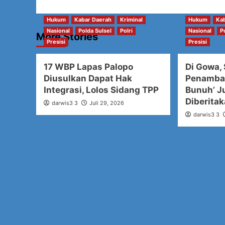
Hukum
Kabar Daerah
Kriminal
Hukum
Ka
Nasional
Polda Sulsel
Polri
Nasional
P
More Stories
Presisi
Presisi
17 WBP Lapas Palopo
Di Gowa,
Diusulkan Dapat Hak
Penamban
Integrasi, Lolos Sidang TPP
Bunuh’ J
Diberita
darwis3 3
Juli 29, 2026
darwis3 3