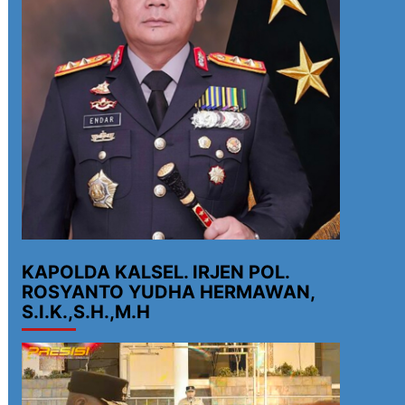
KAPOLDA KALSEL. IRJEN POL.
ROSYANTO YUDHA HERMAWAN,
S.I.K.,S.H.,M.H