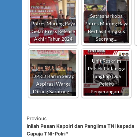
Satresnarkoba
Polres Murung Raya
Polres Murung Raya
Gelar Press Release
Berhasil Ringkus
Akhir Tahun 2024
Seorang…
Unit Reskrim
Polsek Pallangga
DPRD Barlin Serap
Tangkap Dua
Aspirasi Warga
Pelaku
Dirung Sararong,…
Penyerangan…
Post
Previous
Inilah Pesan Kapolri dan Panglima TNI kepada
Navigation
Capaja TNI-Polri*