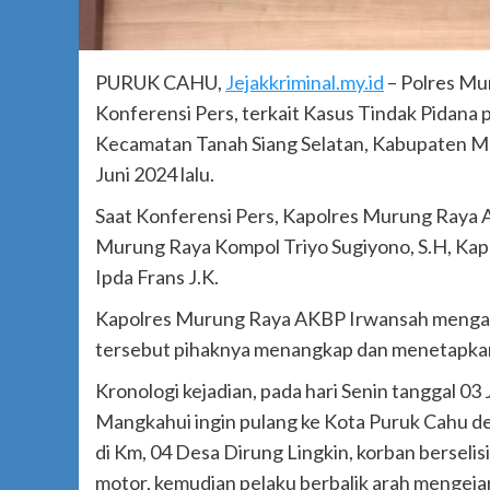
PURUK CAHU,
Jejakkriminal.my.id
– Polres Mu
Konferensi Pers, terkait Kasus Tindak Pidana 
Kecamatan Tanah Siang Selatan, Kabupaten Mu
Juni 2024 lalu.
Saat Konferensi Pers, Kapolres Murung Raya 
Murung Raya Kompol Triyo Sugiyono, S.H, Kapo
Ipda Frans J.K.
Kapolres Murung Raya AKBP Irwansah mengata
tersebut pihaknya menangkap dan menetapkan s
Kronologi kejadian, pada hari Senin tanggal 03 
Mangkahui ingin pulang ke Kota Puruk Cahu d
di Km, 04 Desa Dirung Lingkin, korban bersel
motor, kemudian pelaku berbalik arah mengejar