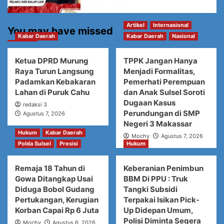
Artikel
Internasional
You may have missed
Kabar Daerah
Kabar Daerah
Nasional
Ketua DPRD Murung
TPPK Jangan Hanya
Raya Turun Langsung
Menjadi Formalitas,
Padamkan Kebakaran
Pemerhati Perempuan
Lahan di Puruk Cahu
dan Anak Sulsel Soroti
Dugaan Kasus
redaksi 3
Perundungan di SMP
Agustus 7, 2026
Negeri 3 Makassar
Hukum
Kabar Daerah
Mochy
Agustus 7, 2026
Polda Sulsel
Presisi
Hukum
Remaja 18 Tahun di
Keberanian Penimbun
Gowa Ditangkap Usai
BBM Di PPU : Truk
Diduga Bobol Gudang
Tangki Subsidi
Pertukangan, Kerugian
Terpakai Isikan Pick-
Korban Capai Rp 6 Juta
Up Didepan Umum,
Polisi Diminta Segera
Mochy
Agustus 6, 2026