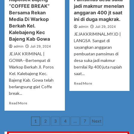
Bupati
Trio
“COFFEE BREAK”
jadi makmur menelan
Gowa
Kades
Nilai
Bersama Rekan
anggaran 400 jt saat
perbaiki
Meningkatnya
Media Di Warkop
ini di duga magkrak.
saluran
Fasilitas
Berkah Kel.
admin
Irigasi
Juli 29, 2024
Layanan
Kalebajeng Kec
Persawahan
JEJAKKRIMINAL.MY.ID |
Publik
Bajeng Kab Gowa
.
Turunkan
LANGSA Sangat di
Angka
admin
Juli 29, 2024
sayangkan anggaran
Pengangguran
JEJAK KRIMINAL |
pembuatan pamsimas di
GOWA--Bertempat di
desa suka jadi makmur
Warkop Berkah Jl. Poros
bernilai Rp 400 juta rupiah
Kel. Kalebajeng Kec.
saat...
Bajeng Kab. Gowa telah
Read
Read More
berlangsung giat Coffe
more
break...
about
Pamsimas
Read
Read More
desa
more
suka
about
jadi
Navigasi
Kapolsek
1
2
3
4
…
7
Next
makmur
Bajeng
pos
menelan
“COFFEE
anggaran