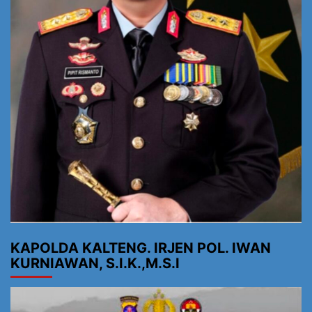
KAPOLDA KALTENG. IRJEN POL. IWAN
KURNIAWAN, S.I.K.,M.S.I