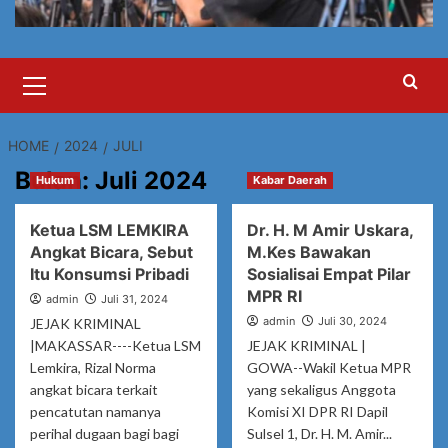
Primary
Menu
HOME
2024
JULI
Bulan:
Juli 2024
Hukum
Kabar Daerah
Ketua LSM LEMKIRA
Dr. H. M Amir Uskara,
Angkat Bicara, Sebut
M.Kes Bawakan
Itu Konsumsi Pribadi
Sosialisai Empat Pilar
MPR RI
admin
Juli 31, 2024
admin
Juli 30, 2024
JEJAK KRIMINAL
|MAKASSAR----Ketua LSM
JEJAK KRIMINAL |
Lemkira, Rizal Norma
GOWA--Wakil Ketua MPR
angkat bicara terkait
yang sekaligus Anggota
pencatutan namanya
Komisi XI DPR RI Dapil
perihal dugaan bagi bagi
Sulsel 1, Dr. H. M. Amir...