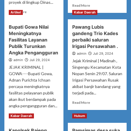
proyek di lingkup Dinas...
Read
Read More
more
Read
Read More
Artikel
Kabar Daerah
about
more
Dr.
about
Bupati Gowa Nilai
Pawang Lubis
H.
Ketua
M
Meningkatnya
gandeng Trio Kades
LSM
Amir
LEMKIRA
Fasilitas Layanan
perbaiki saluran
Uskara,
Angkat
Publik Turunkan
Irigasi Persawahan .
M.Kes
Bicara,
Angka Pengangguran
admin
Juli 29, 2024
Bawakan
Sebut
admin
Juli 29, 2024
Sosialisai
Jejak Kriminal | Madinah ,
Itu
Empat
Konsumsi
JEJAK KRIMINAL |
Singengu Kecamatan Kota
Pilar
Pribadi
GOWA----Bupati Gowa,
Nopan Senin 29/07. Saluran
MPR
Adnan Purichta Ichsan
Irigasi Persawahan Rusak
RI
percaya meningkatnya
akibat banjir bandang yang
fasilitas pelayanan publik
terjadi pada...
akan ikut berdampak pada
Read
Read More
angka pengangguran dan...
more
about
Read
Read More
Kabar Daerah
Hukum
Pawang
more
Lubis
about
gandeng
Kapolsek Bajeng
Pamsimas desa suka