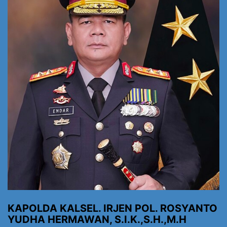
KAPOLDA KALSEL. IRJEN POL. ROSYANTO
YUDHA HERMAWAN, S.I.K.,S.H.,M.H