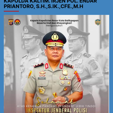
KAPOLDA KALTIM. IRJEN POL. ENDAR
PRIANTORO, S.H.,S.IK.,CFE.,M.H