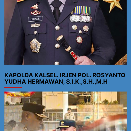
KAPOLDA KALSEL. IRJEN POL. ROSYANTO
YUDHA HERMAWAN, S.I.K.,S.H.,M.H