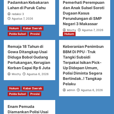
Padamkan Kebakaran
Pemerhati Perempuan
Lahan di Puruk Cahu
dan Anak Sulsel Soroti
Dugaan Kasus
redaksi 3
Perundungan di SMP
Agustus 7, 2026
Negeri 3 Makassar
Hukum
Kabar Daerah
Mochy
Agustus 7, 2026
Polda Sulsel
Presisi
Hukum
Remaja 18 Tahun di
Keberanian Penimbun
Gowa Ditangkap Usai
BBM Di PPU : Truk
Diduga Bobol Gudang
Tangki Subsidi
Pertukangan, Kerugian
Terpakai Isikan Pick-
Korban Capai Rp 6 Juta
Up Didepan Umum,
Polisi Diminta Segera
Mochy
Agustus 6, 2026
Bertindak..! Tangkap
Pelaku
Hukum
Kabar Daerah
admin
Agustus 6, 2026
Polda Sulsel
Presisi
Enam Pemuda
Diamankan Polisi Usai