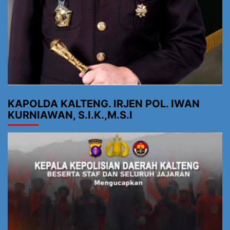
KAPOLDA KALTENG. IRJEN POL. IWAN
KURNIAWAN, S.I.K.,M.S.I