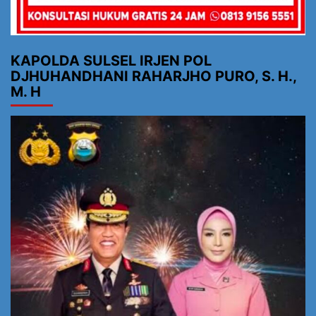
KAPOLDA SULSEL IRJEN POL
DJHUHANDHANI RAHARJHO PURO, S. H.,
M. H