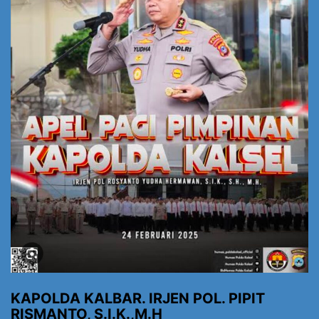
KAPOLDA KALBAR. IRJEN POL. PIPIT
RISMANTO, S.I.K.,M.H