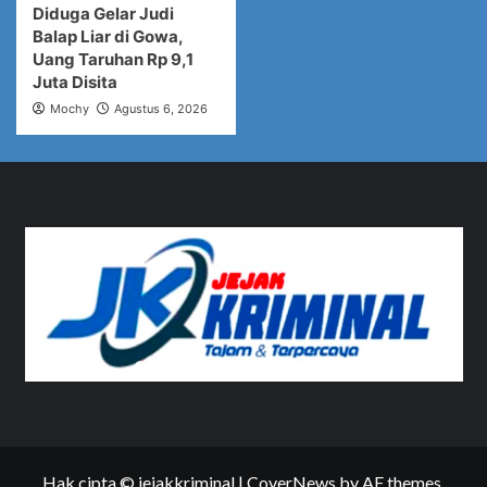
Diduga Gelar Judi
Balap Liar di Gowa,
Uang Taruhan Rp 9,1
Juta Disita
Mochy
Agustus 6, 2026
Hak cipta © jejakkriminal
|
CoverNews
by AF themes.