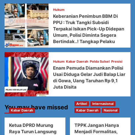
Hukum
Keberanian Penimbun BBM Di
PPU : Truk Tangki Subsidi
Terpakai Isikan Pick-Up Didepan
Umum, Polisi Diminta Segera
Bertindak..! Tangkap Pelaku
Hukum
Kabar Daerah
Polda Sulsel
Presisi
Enam Pemuda Diamankan Polisi
Usai Diduga Gelar Judi Balap Liar
di Gowa, Uang Taruhan Rp 9,1
Juta Disita
Artikel
Internasional
You may have missed
Kabar Daerah
Kabar Daerah
Nasional
Ketua DPRD Murung
TPPK Jangan Hanya
Raya Turun Langsung
Menjadi Formalitas,