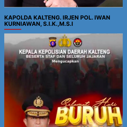
KAPOLDA KALTENG. IRJEN POL. IWAN
KURNIAWAN, S.I.K.,M.S.I