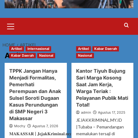
Primary
Menu
HOME
ARTIKEL
Artikel
Internasional
Artikel
Kabar Daerah
Artikel
Kabar Daerah
Nasional
Nasional
TPPK Jangan Hanya
Kantor Tiyuh Bujung
Menjadi Formalitas,
Sari Marga Kosong
Pemerhati
Saat Jam Kerja,
Perempuan dan Anak
Warga Teriak :
Sulsel Soroti Dugaan
Pelayanan Publik Mati
Kasus Perundungan
Total!
di SMP Negeri 3
admin
Agustus 17, 2025
Makassar
JEJAKKRIMINAL.MY.ID
Mochy
Agustus 7, 2026
|Tubaba – Pemandangan
𝐌𝐀𝐊𝐀𝐒𝐒𝐀𝐑 | 𝐉𝐞𝐣𝐚𝐤𝐊𝐫𝐢𝐦𝐢𝐧𝐚𝐥.𝐦𝐲.𝐢𝐝
memalukan tersaji di