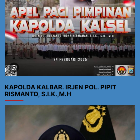
KAPOLDA KALBAR. IRJEN POL. PIPIT
RISMANTO, S.I.K.,M.H