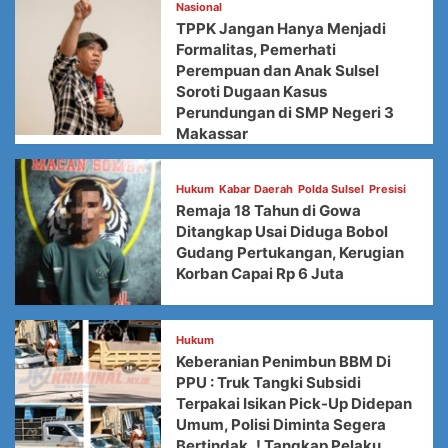
Nasional
TPPK Jangan Hanya Menjadi
Formalitas, Pemerhati
Perempuan dan Anak Sulsel
Soroti Dugaan Kasus
Perundungan di SMP Negeri 3
Makassar
Hukum
Kabar Daerah
Polda Sulsel
Presisi
Remaja 18 Tahun di Gowa
Ditangkap Usai Diduga Bobol
Gudang Pertukangan, Kerugian
Korban Capai Rp 6 Juta
Hukum
Keberanian Penimbun BBM Di
PPU : Truk Tangki Subsidi
Terpakai Isikan Pick-Up Didepan
Umum, Polisi Diminta Segera
Bertindak..! Tangkap Pelaku