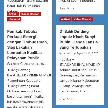
Kabupaten Tulang Bawang
melalui Zoom Meeting...
Perundungan
Barat. Kali ini, keluhan
di
Read
Read More
SMP
datang...
more
Artikel
Kabar Daerah
Negeri
about
Read
Read More
3
Nasional
Artikel
Kabar Daerah
Polres
more
Makassar
Gowa
about
Gelar
Pemkab Tubaba
Di Balik Dinding
Harga
Launching
Perkuat Sinergi
Lapuk: Kisah Sunyi
Pupuk
Gerakan
Subsidi
dengan Ombudsman,
Rubini, Janda Lansia
Pangan
Melonjak
Siap Lakukan
yang Terlupakan
Murah
di
Lompatan Kualitas
admin
Secara
Agustus 14, 2025
Tri
Pelayanan Publik
Nasional
Tubaba —
Tunggal
admin
Jaya,
Agustus 14, 2025
JEJAKKRIMINAL.MY.ID |Di
Petani
Tulang Bawang
sebuah sudut sepi Tiyuh
Mengeluh:
Barat|JEJAKKRIMINAL.MY.ID -
Gunung Sari, Kecamatan
“Kok
Pemerintah Kabupaten
Lambu Kibang, Kabupaten
Bisa
Tulang Bawang Barat
Tulang Bawang Barat,
Dua
(Tubaba) menunjukkan
berdiri rumah tua...
Kali
keseriusan meningkatkan
Lipat
Read
Read More
dari
kualitas pelayanan publik
more
HET?”
melalui sinergi strategis
about