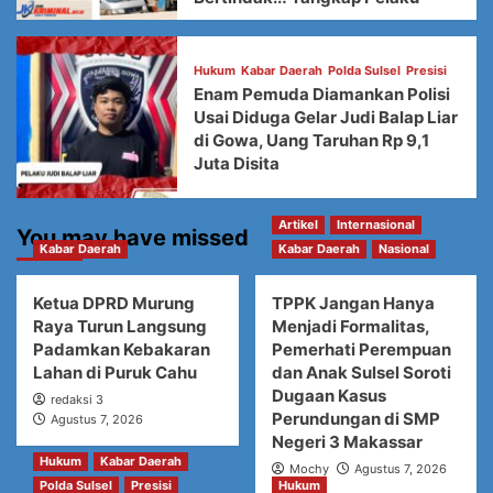
Hukum
Kabar Daerah
Polda Sulsel
Presisi
Enam Pemuda Diamankan Polisi
Usai Diduga Gelar Judi Balap Liar
di Gowa, Uang Taruhan Rp 9,1
Juta Disita
Artikel
Internasional
You may have missed
Kabar Daerah
Kabar Daerah
Nasional
Ketua DPRD Murung
TPPK Jangan Hanya
Raya Turun Langsung
Menjadi Formalitas,
Padamkan Kebakaran
Pemerhati Perempuan
Lahan di Puruk Cahu
dan Anak Sulsel Soroti
Dugaan Kasus
redaksi 3
Perundungan di SMP
Agustus 7, 2026
Negeri 3 Makassar
Hukum
Kabar Daerah
Mochy
Agustus 7, 2026
Polda Sulsel
Presisi
Hukum