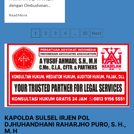
dengan Ombudsman...
Di
Balik
Read
Read More
Dinding
more
Lapuk:
about
Kisah
Navigasi
Pemkab
1
2
3
4
…
20
Next
Sunyi
Tubaba
Rubini,
pos
Perkuat
Janda
Sinergi
Lansia
dengan
yang
Ombudsman,
Terlupakan
Siap
Lakukan
Lompatan
Kualitas
Pelayanan
Publik
KAPOLDA SULSEL IRJEN POL
DJHUHANDHANI RAHARJHO PURO, S. H.,
M. H