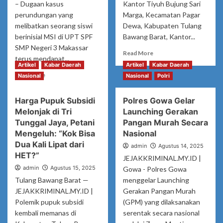
– Dugaan kasus
Kantor Tiyuh Bujung Sari
perundungan yang
Marga, Kecamatan Pagar
melibatkan seorang siswi
Dewa, Kabupaten Tulang
berinisial MSI di UPT SPF
Bawang Barat, Kantor...
SMP Negeri 3 Makassar
Read
Read More
terus mendapat...
more
Artikel
Kabar Daerah
Artikel
Kabar Daerah
about
Read
Read More
Nasional
Nasional
Polri
Kantor
more
Tiyuh
about
Bujung
Harga Pupuk Subsidi
Polres Gowa Gelar
TPPK
Sari
Melonjak di Tri
Launching Gerakan
Jangan
Marga
Hanya
Tunggal Jaya, Petani
Pangan Murah Secara
Kosong
Menjadi
Mengeluh: “Kok Bisa
Nasional
Saat
Formalitas,
Dua Kali Lipat dari
admin
Jam
Agustus 14, 2025
Pemerhati
HET?”
Kerja,
JEJAKKRIMINAL.MY.ID |
Perempuan
Warga
admin
dan
Agustus 15, 2025
Gowa - Polres Gowa
Teriak
Anak
Tulang Bawang Barat —
menggelar Launching
:
Sulsel
JEJAKKRIMINAL.MY.ID |
Gerakan Pangan Murah
Pelayanan
Soroti
Polemik pupuk subsidi
(GPM) yang dilaksanakan
Publik
Dugaan
kembali memanas di
serentak secara nasional
Mati
Kasus
Total!