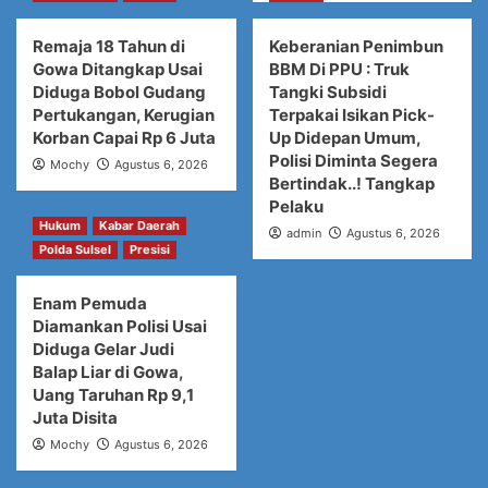
Remaja 18 Tahun di
Keberanian Penimbun
Gowa Ditangkap Usai
BBM Di PPU : Truk
Diduga Bobol Gudang
Tangki Subsidi
Pertukangan, Kerugian
Terpakai Isikan Pick-
Korban Capai Rp 6 Juta
Up Didepan Umum,
Polisi Diminta Segera
Mochy
Agustus 6, 2026
Bertindak..! Tangkap
Pelaku
Hukum
Kabar Daerah
admin
Agustus 6, 2026
Polda Sulsel
Presisi
Enam Pemuda
Diamankan Polisi Usai
Diduga Gelar Judi
Balap Liar di Gowa,
Uang Taruhan Rp 9,1
Juta Disita
Mochy
Agustus 6, 2026