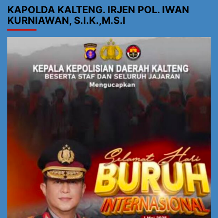
KAPOLDA KALTENG. IRJEN POL. IWAN
KURNIAWAN, S.I.K.,M.S.I