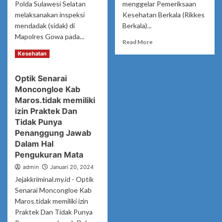
Polda Sulawesi Selatan
menggelar Pemeriksaan
melaksanakan inspeksi
Kesehatan Berkala (Rikkes
mendadak (sidak) di
Berkala)...
Mapolres Gowa pada...
Read
Read More
more
Read
Read More
Kesehatan
about
more
Polres
about
Optik Senarai
Gowa
Bidpropam
Gelar
Moncongloe Kab
Polda
Pemeriksaan
Sulsel
Maros.tidak memiliki
Kesehatan
Laksanakan
izin Praktek Dan
Berkala
Sidak
Tidak Punya
bagi
di
Penanggung Jawab
Personel
Polres
Dalam Hal
Polri
Gowa,
Pengukuran Mata
dan
Periksa
PNS
Kelengkapan
admin
Januari 20, 2024
Polri
Administrasi
Jejakkriminal.my.id - Optik
hingga
Senarai Moncongloe Kab
Tes
Maros.tidak memiliki izin
Urine
Praktek Dan Tidak Punya
Personel