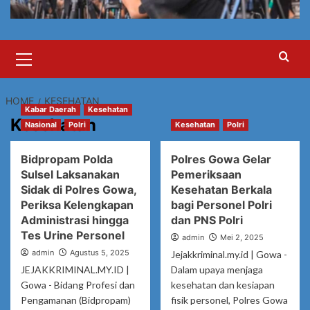
Primary
Menu
HOME
KESEHATAN
Kabar Daerah
Kesehatan
Kesehatan
Nasional
Polri
Kesehatan
Polri
Bidpropam Polda
Polres Gowa Gelar
Sulsel Laksanakan
Pemeriksaan
Sidak di Polres Gowa,
Kesehatan Berkala
Periksa Kelengkapan
bagi Personel Polri
Administrasi hingga
dan PNS Polri
Tes Urine Personel
admin
Mei 2, 2025
admin
Agustus 5, 2025
Jejakkriminal.my.id | Gowa -
JEJAKKRIMINAL.MY.ID |
Dalam upaya menjaga
Gowa - Bidang Profesi dan
kesehatan dan kesiapan
Pengamanan (Bidpropam)
fisik personel, Polres Gowa