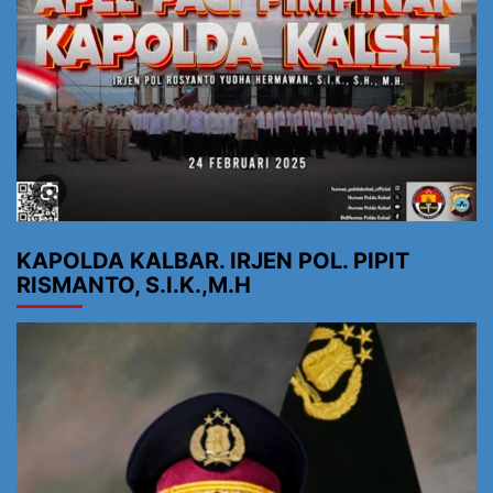
KAPOLDA KALBAR. IRJEN POL. PIPIT
RISMANTO, S.I.K.,M.H