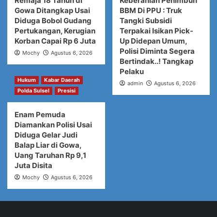
Remaja 18 Tahun di
Keberanian Penimbun
Gowa Ditangkap Usai
BBM Di PPU : Truk
Diduga Bobol Gudang
Tangki Subsidi
Pertukangan, Kerugian
Terpakai Isikan Pick-
Korban Capai Rp 6 Juta
Up Didepan Umum,
Polisi Diminta Segera
Mochy
Agustus 6, 2026
Bertindak..! Tangkap
Pelaku
Hukum
Kabar Daerah
admin
Agustus 6, 2026
Polda Sulsel
Presisi
Enam Pemuda
Diamankan Polisi Usai
Diduga Gelar Judi
Balap Liar di Gowa,
Uang Taruhan Rp 9,1
Juta Disita
Mochy
Agustus 6, 2026