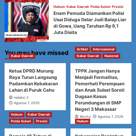
Hukum
Kabar Daerah
Polda Sulsel
Presisi
Enam Pemuda Diamankan Polisi
Usai Diduga Gelar Judi Balap Liar
di Gowa, Uang Taruhan Rp 9,1
Juta Disita
Artikel
Internasional
You may have missed
Kabar Daerah
Kabar Daerah
Nasional
Ketua DPRD Murung
TPPK Jangan Hanya
Raya Turun Langsung
Menjadi Formalitas,
Padamkan Kebakaran
Pemerhati Perempuan
Lahan di Puruk Cahu
dan Anak Sulsel Soroti
Dugaan Kasus
redaksi 3
Perundungan di SMP
Agustus 7, 2026
Negeri 3 Makassar
Hukum
Kabar Daerah
Mochy
Agustus 7, 2026
Polda Sulsel
Presisi
Hukum