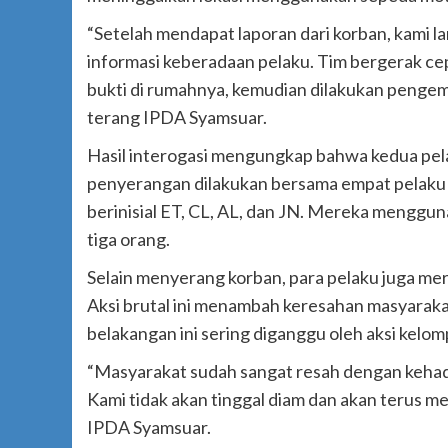
“Setelah mendapat laporan dari korban, kami
informasi keberadaan pelaku. Tim bergerak c
bukti di rumahnya, kemudian dilakukan pengem
terang IPDA Syamsuar.
Hasil interogasi mengungkap bahwa kedua p
penyerangan dilakukan bersama empat pelaku 
berinisial ET, CL, AL, dan JN. Mereka menggu
tiga orang.
Selain menyerang korban, para pelaku juga merus
Aksi brutal ini menambah keresahan masyaraka
belakangan ini sering diganggu oleh aksi kelo
“Masyarakat sudah sangat resah dengan kehad
Kami tidak akan tinggal diam dan akan terus m
IPDA Syamsuar.