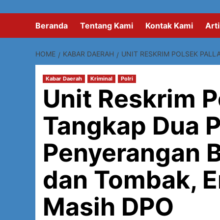
Beranda
Tentang Kami
Kontak Kami
Arti
HOME
KABAR DAERAH
UNIT RESKRIM POLSEK PAL
Kabar Daerah
Kriminal
Polri
Unit Reskrim P
Tangkap Dua P
Penyerangan B
dan Tombak, E
Masih DPO