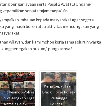
ntang penganiayaan serta Pasal 2 Ayat (1) Undang-
epemilikan senjata tajam tanpa izin.
nyampaikan imbauan kepada masyarakat agar segera
ku yang masih buron atau aktivitas mencurigakan yang
masyarakat.
nan wilayah, dan kami mohon kerja sama seluruh warga
dukung penegakan hukum,” pungkasnya.*
Kerja Cepat Team
Unit Resmob Polres
Black Horse Polsek
Gowa Tangkap Tiga
Pallangga
Remaja Pelaku…
Berhasil…