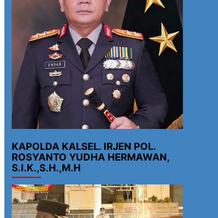
KAPOLDA KALSEL. IRJEN POL.
ROSYANTO YUDHA HERMAWAN,
S.I.K.,S.H.,M.H