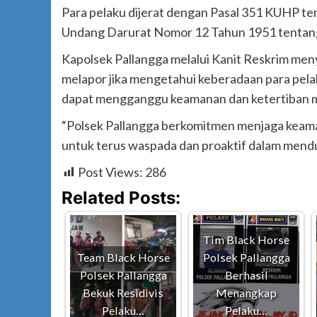
Para pelaku dijerat dengan Pasal 351 KUHP te
Undang Darurat Nomor 12 Tahun 1951 tentang k
Kapolsek Pallangga melalui Kanit Reskrim me
melapor jika mengetahui keberadaan para pela
dapat mengganggu keamanan dan ketertiban 
“Polsek Pallangga berkomitmen menjaga keama
untuk terus waspada dan proaktif dalam men
Post Views:
286
Related Posts:
Tim Black Horse
Team Black Horse
Polsek Pallangga
Polsek Pallangga
Berhasil
Bekuk Residivis
Menangkap
Pelaku…
Pelaku…