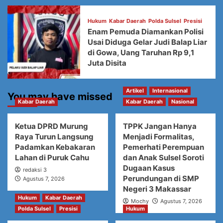
Hukum
Kabar Daerah
Polda Sulsel
Presisi
Enam Pemuda Diamankan Polisi
Usai Diduga Gelar Judi Balap Liar
di Gowa, Uang Taruhan Rp 9,1
Juta Disita
Artikel
Internasional
You may have missed
Kabar Daerah
Kabar Daerah
Nasional
Ketua DPRD Murung
TPPK Jangan Hanya
Raya Turun Langsung
Menjadi Formalitas,
Padamkan Kebakaran
Pemerhati Perempuan
Lahan di Puruk Cahu
dan Anak Sulsel Soroti
Dugaan Kasus
redaksi 3
Perundungan di SMP
Agustus 7, 2026
Negeri 3 Makassar
Hukum
Kabar Daerah
Mochy
Agustus 7, 2026
Polda Sulsel
Presisi
Hukum