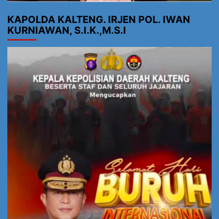
KAPOLDA KALTENG. IRJEN POL. IWAN
KURNIAWAN, S.I.K.,M.S.I