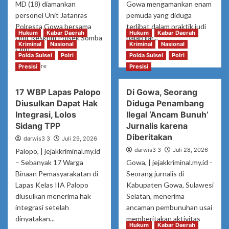
MD (18) diamankan
Gowa mengamankan enam
personel Unit Jatanras
pemuda yang diduga
Polresta Gowa bersama
terlibat dalam praktik judi
Hukum
Kabar Daerah
Hukum
Kabar Daerah
Unit Reskrim Polsek Somba
balap liar...
Kriminal
Nasional
Kriminal
Nasional
Opu...
Read
Read More
Polda Sulsel
Polri
Polda Sulsel
Polri
more
Read
Read More
Presisi
Presisi
about
more
Enam
about
17 WBP Lapas Palopo
Di Gowa, Seorang
Pemuda
Remaja
Diamankan
Diusulkan Dapat Hak
Diduga Penambang
18
Polisi
Tahun
Integrasi, Lolos
Ilegal ‘Ancam Bunuh’
Usai
di
Sidang TPP
Jurnalis karena
Diduga
Gowa
Diberitakan
darwis3 3
Juli 29, 2026
Gelar
Ditangkap
darwis3 3
Judi
Juli 28, 2026
Palopo, | jejakkriminal.my.id
Usai
Balap
Diduga
– Sebanyak 17 Warga
Gowa, | jejakkriminal.my.id -
Liar
Bobol
Binaan Pemasyarakatan di
Seorang jurnalis di
di
Gudang
Lapas Kelas IIA Palopo
Kabupaten Gowa, Sulawesi
Gowa,
Pertukangan,
diusulkan menerima hak
Selatan, menerima
Uang
Kerugian
integrasi setelah
ancaman pembunuhan usai
Taruhan
Korban
dinyatakan...
memberitakan aktivitas
Rp
Capai
Hukum
Kabar Daerah
9,1