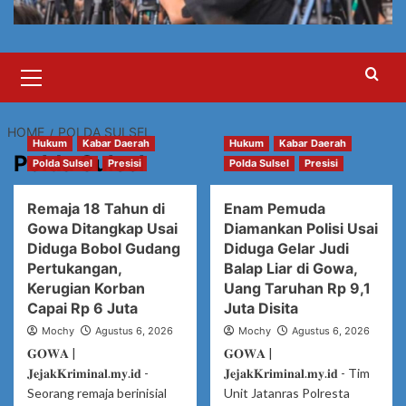
Primary
Menu
HOME
POLDA SULSEL
Hukum
Kabar Daerah
Hukum
Kabar Daerah
Polda Sulsel
Polda Sulsel
Presisi
Polda Sulsel
Presisi
Remaja 18 Tahun di
Enam Pemuda
Gowa Ditangkap Usai
Diamankan Polisi Usai
Diduga Bobol Gudang
Diduga Gelar Judi
Pertukangan,
Balap Liar di Gowa,
Kerugian Korban
Uang Taruhan Rp 9,1
Capai Rp 6 Juta
Juta Disita
Mochy
Agustus 6, 2026
Mochy
Agustus 6, 2026
𝐆𝐎𝐖𝐀 |
𝐆𝐎𝐖𝐀 |
𝐉𝐞𝐣𝐚𝐤𝐊𝐫𝐢𝐦𝐢𝐧𝐚𝐥.𝐦𝐲.𝐢𝐝 -
𝐉𝐞𝐣𝐚𝐤𝐊𝐫𝐢𝐦𝐢𝐧𝐚𝐥.𝐦𝐲.𝐢𝐝 - Tim
Seorang remaja berinisial
Unit Jatanras Polresta