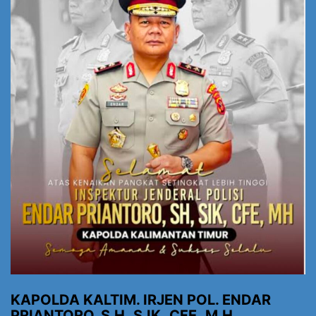
KAPOLDA KALTIM. IRJEN POL. ENDAR
PRIANTORO, S.H.,S.IK.,CFE.,M.H