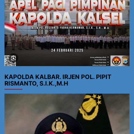
KAPOLDA KALBAR. IRJEN POL. PIPIT
RISMANTO, S.I.K.,M.H