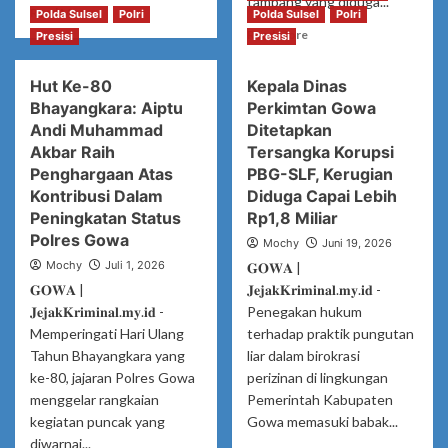
Rp
tambang yang diduga...
Read
Read More
Polda Sulsel
Polri
Polda Sulsel
Polri
Juta
6
more
Read
Read More
Disita
Presisi
Presisi
Juta
about
more
17
about
Hut Ke-80
Kepala Dinas
WBP
Di
Lapas
Bhayangkara: Aiptu
Perkimtan Gowa
Gowa,
Palopo
Seorang
Andi Muhammad
Ditetapkan
Diusulkan
Diduga
Akbar Raih
Tersangka Korupsi
Dapat
Penambang
Penghargaan Atas
PBG-SLF, Kerugian
Hak
Ilegal
Kontribusi Dalam
Diduga Capai Lebih
Integrasi,
‘Ancam
Peningkatan Status
Rp1,8 Miliar
Lolos
Bunuh’
Polres Gowa
Sidang
Jurnalis
Mochy
Juni 19, 2026
TPP
karena
Mochy
Juli 1, 2026
𝐆𝐎𝐖𝐀 |
Diberitakan
𝐆𝐎𝐖𝐀 |
𝐉𝐞𝐣𝐚𝐤𝐊𝐫𝐢𝐦𝐢𝐧𝐚𝐥.𝐦𝐲.𝐢𝐝 -
𝐉𝐞𝐣𝐚𝐤𝐊𝐫𝐢𝐦𝐢𝐧𝐚𝐥.𝐦𝐲.𝐢𝐝 -
Penegakan hukum
Memperingati Hari Ulang
terhadap praktik pungutan
Tahun Bhayangkara yang
liar dalam birokrasi
ke-80, jajaran Polres Gowa
perizinan di lingkungan
menggelar rangkaian
Pemerintah Kabupaten
kegiatan puncak yang
Gowa memasuki babak...
diwarnai...