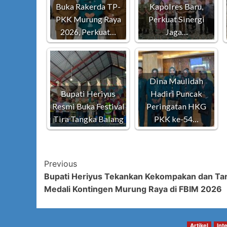
Buka Rakerda TP-
Kapolres Baru,
PKK Murung Raya
Perkuat Sinergi
2026, Perkuat…
Jaga…
Dina Maulidah
Bupati Heriyus
Hadiri Puncak
Resmi Buka Festival
Peringatan HKG
Tira Tangka Balang
PKK ke-54…
Post
Previous
Bupati Heriyus Tekankan Kekompakan dan Ta
Navigation
Medali Kontingen Murung Raya di FBIM 2026
Artikel
Int