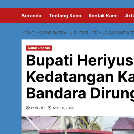
Beranda
Tentang Kami
Kontak Kami
Arti
HOME
KABAR DAERAH
BUPATI HERIYUS SAMBUT KE
Kabar Daerah
Bupati Heriyu
Kedatangan Kaj
Bandara Dirun
redaksi 1
Mei 10, 2026