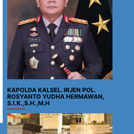
KAPOLDA KALSEL. IRJEN POL.
ROSYANTO YUDHA HERMAWAN,
S.I.K.,S.H.,M.H