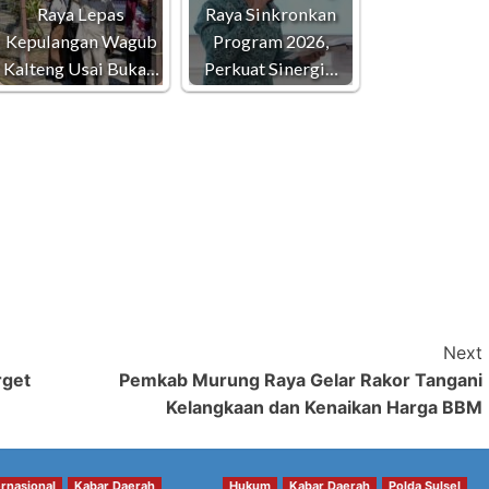
Raya Lepas
Raya Sinkronkan
Kepulangan Wagub
Program 2026,
Kalteng Usai Buka…
Perkuat Sinergi…
Next
rget
Pemkab Murung Raya Gelar Rakor Tangani
Kelangkaan dan Kenaikan Harga BBM
ernasional
Kabar Daerah
Hukum
Kabar Daerah
Polda Sulsel