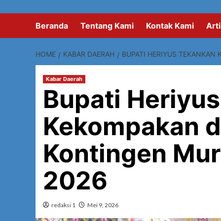
Beranda
Tentang Kami
Kontak Kami
Arti
HOME
KABAR DAERAH
BUPATI HERIYUS TEKANKAN 
Kabar Daerah
Bupati Heriyu
Kekompakan da
Kontingen Mur
2026
redaksi 1
Mei 9, 2026