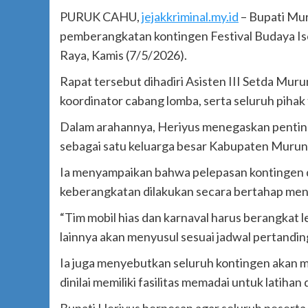
PURUK CAHU,
jejakkriminal.my.id
– Bupati Mur
pemberangkatan kontingen Festival Budaya Is
Raya, Kamis (7/5/2026).
Rapat tersebut dihadiri Asisten III Setda Muru
koordinator cabang lomba, serta seluruh pihak 
Dalam arahannya, Heriyus menegaskan pentin
sebagai satu keluarga besar Kabupaten Murun
Ia menyampaikan bahwa pelepasan kontingen 
keberangkatan dilakukan secara bertahap men
“Tim mobil hias dan karnaval harus berangkat
lainnya akan menyusul sesuai jadwal pertanding
Ia juga menyebutkan seluruh kontingen akan 
dinilai memiliki fasilitas memadai untuk latihan
Bupati Heriyus berpesan agar seluruh peserta