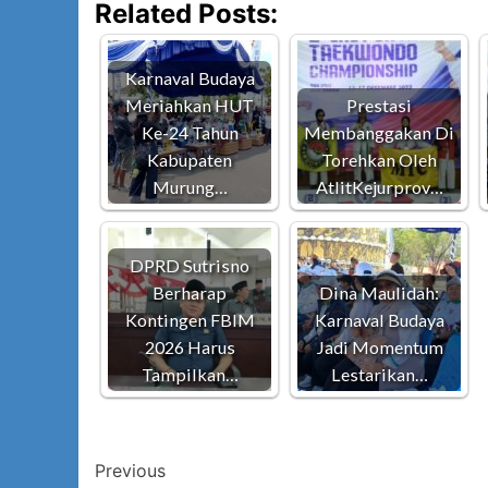
Related Posts:
Karnaval Budaya
Meriahkan HUT
Prestasi
Ke-24 Tahun
Membanggakan Di
Kabupaten
Torehkan Oleh
Murung…
AtlitKejurprov…
DPRD Sutrisno
Berharap
Dina Maulidah:
Kontingen FBIM
Karnaval Budaya
2026 Harus
Jadi Momentum
Tampilkan…
Lestarikan…
Post
Previous