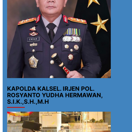
KAPOLDA KALSEL. IRJEN POL.
ROSYANTO YUDHA HERMAWAN,
S.I.K.,S.H.,M.H