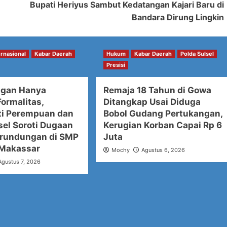
Bupati Heriyus Sambut Kedatangan Kajari Baru di
Bandara Dirung Lingkin
ernasional
Kabar Daerah
Hukum
Kabar Daerah
Polda Sulsel
Presisi
ngan Hanya
Remaja 18 Tahun di Gowa
ormalitas,
Ditangkap Usai Diduga
i Perempuan dan
Bobol Gudang Pertukangan,
sel Soroti Dugaan
Kerugian Korban Capai Rp 6
rundungan di SMP
Juta
 Makassar
Mochy
Agustus 6, 2026
Agustus 7, 2026