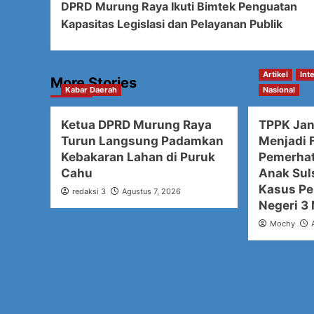
DPRD Murung Raya Ikuti Bimtek Penguatan
Navigation
Kapasitas Legislasi dan Pelayanan Publik
Artikel
Int
More Stories
Kabar Daerah
Nasional
Ketua DPRD Murung Raya
TPPK Ja
Turun Langsung Padamkan
Menjadi F
Kebakaran Lahan di Puruk
Pemerhat
Cahu
Anak Sul
Kasus Pe
redaksi 3
Agustus 7, 2026
Negeri 3
Mochy