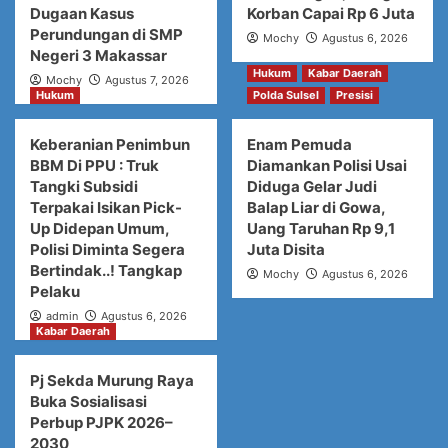
Dugaan Kasus
Korban Capai Rp 6 Juta
Perundungan di SMP
Mochy
Agustus 6, 2026
Negeri 3 Makassar
Hukum
Kabar Daerah
Mochy
Agustus 7, 2026
Hukum
Polda Sulsel
Presisi
Keberanian Penimbun
Enam Pemuda
BBM Di PPU : Truk
Diamankan Polisi Usai
Tangki Subsidi
Diduga Gelar Judi
Terpakai Isikan Pick-
Balap Liar di Gowa,
Up Didepan Umum,
Uang Taruhan Rp 9,1
Polisi Diminta Segera
Juta Disita
Bertindak..! Tangkap
Mochy
Agustus 6, 2026
Pelaku
admin
Agustus 6, 2026
Kabar Daerah
Pj Sekda Murung Raya
Buka Sosialisasi
Perbup PJPK 2026–
2030