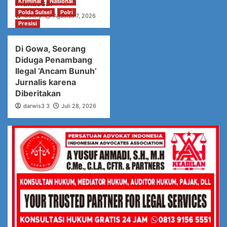
Kriminal
Nasional
Makassar
Polda Sulsel
Polri
Mochy
Agustus 7, 2026
Presisi
Di Gowa, Seorang
Diduga Penambang
Ilegal ‘Ancam Bunuh’
Jurnalis karena
Diberitakan
darwis3 3
Juli 28, 2026