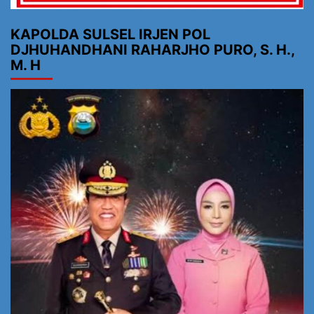
KAPOLDA SULSEL IRJEN POL
DJHUHANDHANI RAHARJHO PURO, S. H.,
M. H