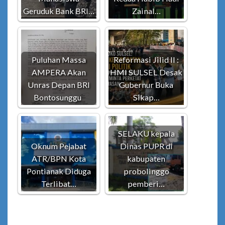
Geruduk Bank BRI…
Zainal…
Puluhan Massa
Reformasi Jilid II :
AMPERA Akan
HMI SULSEL Desak
Unras Depan BRI
Gubernur Buka
Bontosunggu
Sikap…
SELAKU kepala
Oknum Pejabat
Dinas PUPR di
ATR/BPN Kota
kabupaten
Pontianak Diduga
probolinggo
Terlibat…
pemberi…