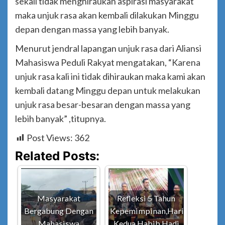
sekali tidak menghiraukan aspirasi masyarakat
maka unjuk rasa akan kembali dilakukan Minggu
depan dengan massa yang lebih banyak.
Menurut jendral lapangan unjuk rasa dari Aliansi
Mahasiswa Peduli Rakyat mengatakan, “Karena
unjuk rasa kali ini tidak dihiraukan maka kami akan
kembali datang Minggu depan untuk melakukan
unjuk rasa besar-besaran dengan massa yang
lebih banyak” ,titupnya.
Post Views:
362
Related Posts:
Masyarakat
Refleksi 5 Tahun
Bergabung Dengan
Kepemimpinan,Hari
Mahasiswa
Kedua Habib Hadi