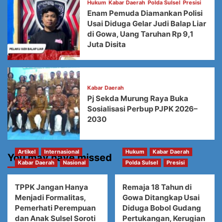
Hukum
Kabar Daerah
Polda Sulsel
Presisi
Enam Pemuda Diamankan Polisi
Usai Diduga Gelar Judi Balap Liar
di Gowa, Uang Taruhan Rp 9,1
Juta Disita
Kabar Daerah
Pj Sekda Murung Raya Buka
Sosialisasi Perbup PJPK 2026–
2030
Artikel
Internasional
Hukum
Kabar Daerah
You may have missed
Kabar Daerah
Nasional
Polda Sulsel
Presisi
TPPK Jangan Hanya
Remaja 18 Tahun di
Menjadi Formalitas,
Gowa Ditangkap Usai
Pemerhati Perempuan
Diduga Bobol Gudang
dan Anak Sulsel Soroti
Pertukangan, Kerugian