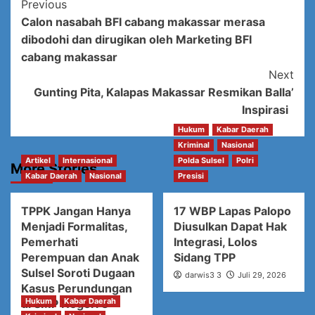
Post
Previous
Calon nasabah BFI cabang makassar merasa
Navigation
dibodohi dan dirugikan oleh Marketing BFI
cabang makassar
Next
Gunting Pita, Kalapas Makassar Resmikan Balla’
Inspirasi
Hukum
Kabar Daerah
Kriminal
Nasional
Artikel
Internasional
Polda Sulsel
Polri
More Stories
Kabar Daerah
Nasional
Presisi
TPPK Jangan Hanya
17 WBP Lapas Palopo
Menjadi Formalitas,
Diusulkan Dapat Hak
Pemerhati
Integrasi, Lolos
Perempuan dan Anak
Sidang TPP
Sulsel Soroti Dugaan
darwis3 3
Juli 29, 2026
Kasus Perundungan
Hukum
Kabar Daerah
di SMP Negeri 3