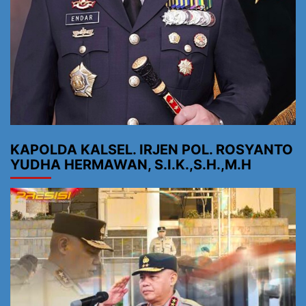
KAPOLDA KALSEL. IRJEN POL. ROSYANTO
YUDHA HERMAWAN, S.I.K.,S.H.,M.H