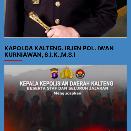
KAPOLDA KALTENG. IRJEN POL. IWAN
KURNIAWAN, S.I.K.,M.S.I