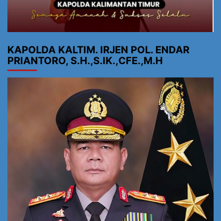
KAPOLDA KALTIM. IRJEN POL. ENDAR
PRIANTORO, S.H.,S.IK.,CFE.,M.H