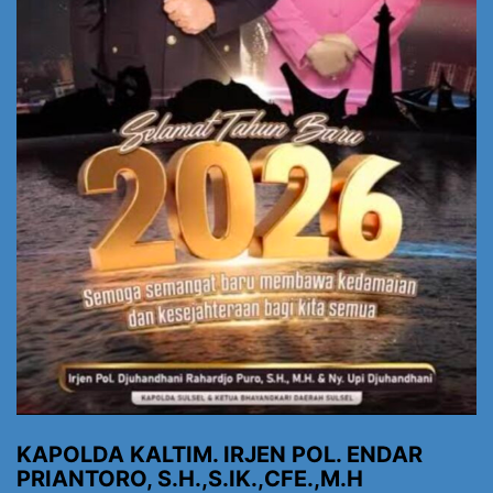
KAPOLDA KALTIM. IRJEN POL. ENDAR
PRIANTORO, S.H.,S.IK.,CFE.,M.H