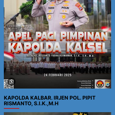
KAPOLDA KALBAR. IRJEN POL. PIPIT
RISMANTO, S.I.K.,M.H