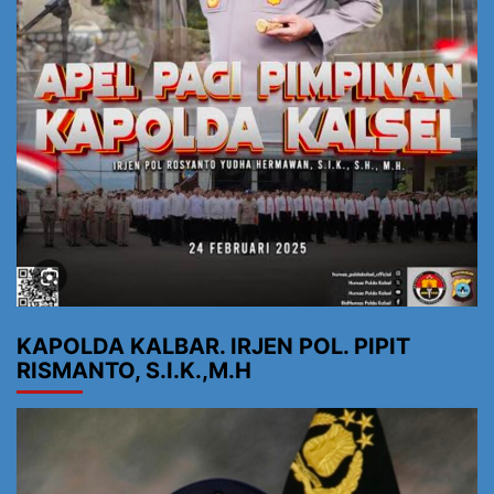
KAPOLDA KALBAR. IRJEN POL. PIPIT
RISMANTO, S.I.K.,M.H