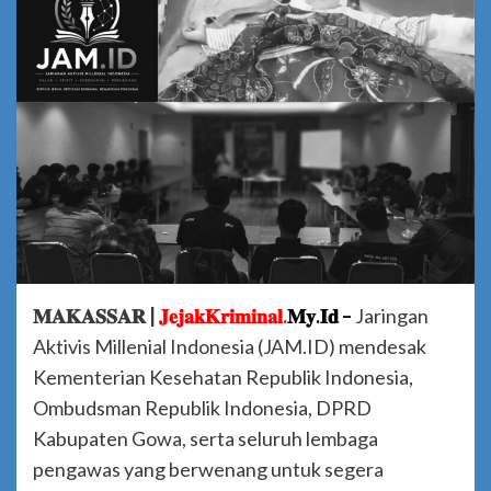
𝐌𝐀𝐊𝐀𝐒𝐒𝐀𝐑 |
𝐉𝐞𝐣𝐚𝐤𝐊𝐫𝐢𝐦𝐢𝐧𝐚𝐥.
𝐌𝐲.𝐈𝐝 –
Jaringan
Aktivis Millenial Indonesia (JAM.ID) mendesak
Kementerian Kesehatan Republik Indonesia,
Ombudsman Republik Indonesia, DPRD
Kabupaten Gowa, serta seluruh lembaga
pengawas yang berwenang untuk segera