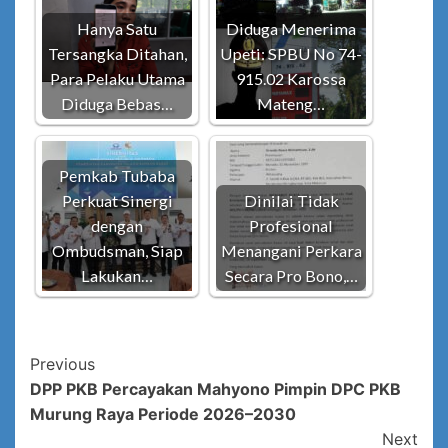
Hanya Satu
Diduga Menerima
Tersangka Ditahan,
Upeti: SPBU No 74-
Para Pelaku Utama
915.02 Karossa
Diduga Bebas…
Mateng…
Pemkab Tubaba
Perkuat Sinergi
Dinilai Tidak
dengan
Profesional
Ombudsman, Siap
Menangani Perkara
Lakukan…
Secara Pro Bono,…
Post
Previous
DPP PKB Percayakan Mahyono Pimpin DPC PKB
Navigation
Murung Raya Periode 2026–2030
Next