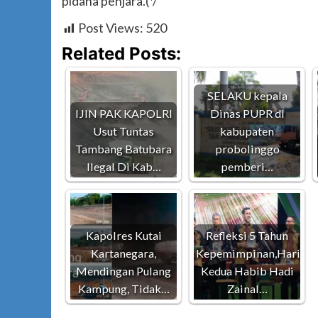
pidana penjara.(*/
Post Views:
520
Related Posts:
SELAKU kepala
IJIN PAK KAPOLRI
Dinas PUPR di
Usut Tuntas
kabupaten
Tambang Batubara
probolinggo
Ilegal Di Kab…
pemberi…
Kapolres Kutai
Refleksi 5 Tahun
Kartanegara,
Kepemimpinan,Hari
Mendingan Pulang
Kedua Habib Hadi
Kampung, Tidak…
Zainal…