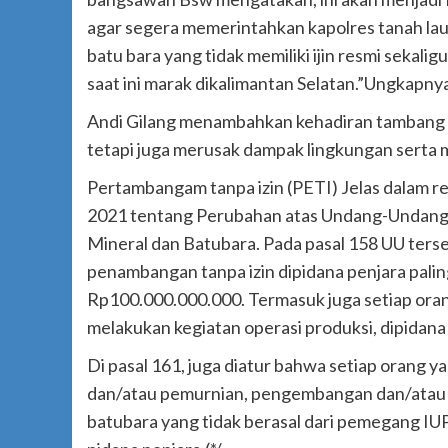
agar segera memerintahkan kapolres tanah l
batu bara yang tidak memiliki ijin resmi sekal
saat ini marak dikalimantan Selatan.”Ungkapny
Andi Gilang menambahkan kehadiran tambang ba
tetapi juga merusak dampak lingkungan serta
Pertambangam tanpa izin (PETI) Jelas dalam 
2021 tentang Perubahan atas Undang-Undang
Mineral dan Batubara. Pada pasal 158 UU ter
penambangan tanpa izin dipidana penjara palin
Rp100.000.000.000. Termasuk juga setiap orang
melakukan kegiatan operasi produksi, dipidana
Di pasal 161, juga diatur bahwa setiap oran
dan/atau pemurnian, pengembangan dan/atau 
batubara yang tidak berasal dari pemegang IUP,