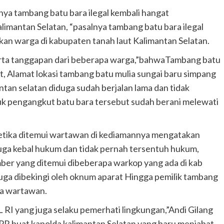
ya tambang batu bara ilegal kembali hangat
imantan Selatan, “pasalnya tambang batu bara ilegal
hkan warga di kabupaten tanah laut Kalimantan Selatan.
rta tanggapan dari beberapa warga,”bahwaTambang batu
aut, Alamat lokasi tambang batu mulia sungai baru simpang
tan selatan diduga sudah berjalan lama dan tidak
 truk pengangkut batu bara tersebut sudah berani melewati
ketika ditemui wartawan di kediamannya mengatakan
duga kebal hukum dan tidak pernah tersentuh hukum,
mber yang ditemui dibeberapa warkop yang ada di kab
duga dibekingi oleh oknum aparat Hingga pemilik tambang
da wartawan.
I yang juga selaku pemerhati lingkungan,”Andi Gilang
PR buat kapolda kalimantan Selatan yang baru menjabat