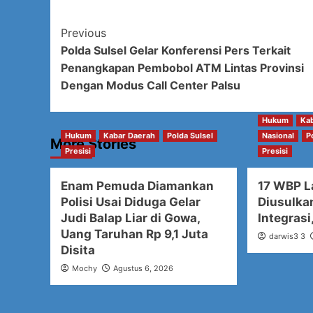
Post
Previous
Polda Sulsel Gelar Konferensi Pers Terkait
Navigation
Penangkapan Pembobol ATM Lintas Provinsi
Dengan Modus Call Center Palsu
Hukum
Ka
Hukum
Kabar Daerah
Polda Sulsel
Nasional
P
More Stories
Presisi
Presisi
Enam Pemuda Diamankan
17 WBP L
Polisi Usai Diduga Gelar
Diusulka
Judi Balap Liar di Gowa,
Integrasi
Uang Taruhan Rp 9,1 Juta
darwis3 3
Disita
Mochy
Agustus 6, 2026