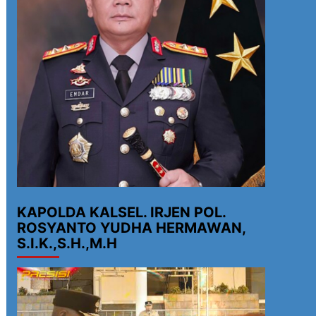
KAPOLDA KALSEL. IRJEN POL.
ROSYANTO YUDHA HERMAWAN,
S.I.K.,S.H.,M.H