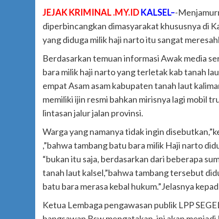
JEJAK KRIMINAL .MY.ID
KALSEL–
-Menjamurn
diperbincangkan dimasyarakat khususnya di Kal
yang diduga milik haji narto itu sangat meresa
Berdasarkan temuan informasi Awak media se
bara milik haji narto yang terletak kab tanah l
empat Asam asam kabupaten tanah laut kaliman
memiliki ijin resmi bahkan mirisnya lagi mobil
lintasan jalur jalan provinsi.
Warga yang namanya tidak ingin disebutkan,”
,”bahwa tambang batu bara milik Haji narto di
“bukan itu saja, berdasarkan dari beberapa su
tanah laut kalsel,”bahwa tambang tersebut di
batu bara merasa kebal hukum.”Jelasnya kepa
Ketua Lembaga pengawasan publik LPP SEGEL R
bangsawan Bsw mengatakan, ini akan menjadi 