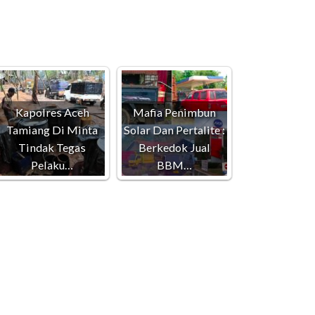
Kapolres Aceh
Mafia Penimbun
Tamiang Di Minta
Solar Dan Pertalite :
Tindak Tegas
Berkedok Jual
Pelaku…
BBM…