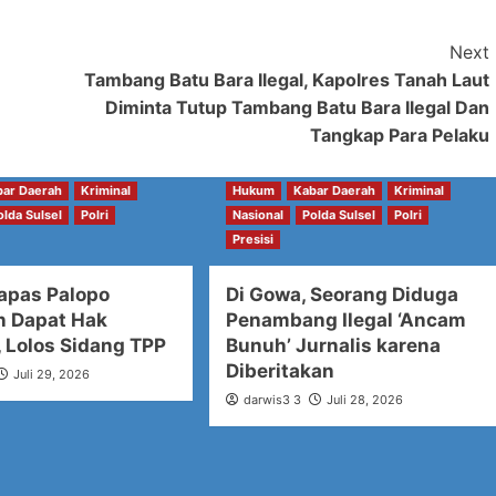
Next
Tambang Batu Bara Ilegal, Kapolres Tanah Laut
Diminta Tutup Tambang Batu Bara Ilegal Dan
Tangkap Para Pelaku
bar Daerah
Kriminal
Hukum
Kabar Daerah
Kriminal
olda Sulsel
Polri
Nasional
Polda Sulsel
Polri
Presisi
apas Palopo
Di Gowa, Seorang Diduga
n Dapat Hak
Penambang Ilegal ‘Ancam
, Lolos Sidang TPP
Bunuh’ Jurnalis karena
Diberitakan
Juli 29, 2026
darwis3 3
Juli 28, 2026