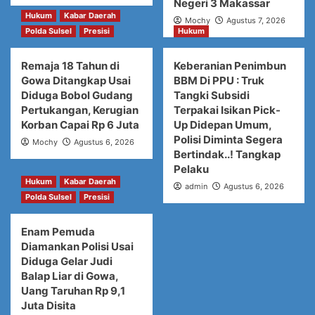
Negeri 3 Makassar
Hukum
Kabar Daerah
Mochy
Agustus 7, 2026
Polda Sulsel
Presisi
Hukum
Remaja 18 Tahun di
Keberanian Penimbun
Gowa Ditangkap Usai
BBM Di PPU : Truk
Diduga Bobol Gudang
Tangki Subsidi
Pertukangan, Kerugian
Terpakai Isikan Pick-
Korban Capai Rp 6 Juta
Up Didepan Umum,
Polisi Diminta Segera
Mochy
Agustus 6, 2026
Bertindak..! Tangkap
Pelaku
Hukum
Kabar Daerah
admin
Agustus 6, 2026
Polda Sulsel
Presisi
Enam Pemuda
Diamankan Polisi Usai
Diduga Gelar Judi
Balap Liar di Gowa,
Uang Taruhan Rp 9,1
Juta Disita