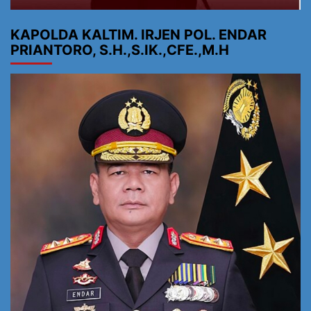
KAPOLDA KALTIM. IRJEN POL. ENDAR
PRIANTORO, S.H.,S.IK.,CFE.,M.H