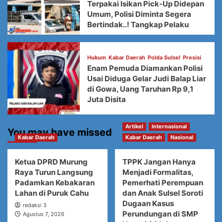
Terpakai Isikan Pick-Up Didepan
Umum, Polisi Diminta Segera
Bertindak..! Tangkap Pelaku
Hukum
Kabar Daerah
Polda Sulsel
Presisi
Enam Pemuda Diamankan Polisi
Usai Diduga Gelar Judi Balap Liar
di Gowa, Uang Taruhan Rp 9,1
Juta Disita
Artikel
Internasional
You may have missed
Kabar Daerah
Kabar Daerah
Nasional
Ketua DPRD Murung
TPPK Jangan Hanya
Raya Turun Langsung
Menjadi Formalitas,
Padamkan Kebakaran
Pemerhati Perempuan
Lahan di Puruk Cahu
dan Anak Sulsel Soroti
Dugaan Kasus
redaksi 3
Perundungan di SMP
Agustus 7, 2026