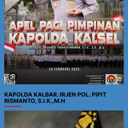
KAPOLDA KALBAR. IRJEN POL. PIPIT
RISMANTO, S.I.K.,M.H