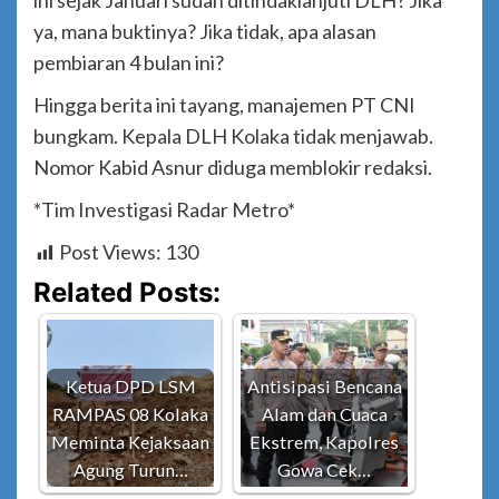
ini sejak Januari sudah ditindaklanjuti DLH? Jika
ya, mana buktinya? Jika tidak, apa alasan
pembiaran 4 bulan ini?
Hingga berita ini tayang, manajemen PT CNI
bungkam. Kepala DLH Kolaka tidak menjawab.
Nomor Kabid Asnur diduga memblokir redaksi.
*Tim Investigasi Radar Metro*
Post Views:
130
Related Posts:
Ketua DPD LSM
Antisipasi Bencana
RAMPAS 08 Kolaka
Alam dan Cuaca
Meminta Kejaksaan
Ekstrem, Kapolres
Agung Turun…
Gowa Cek…