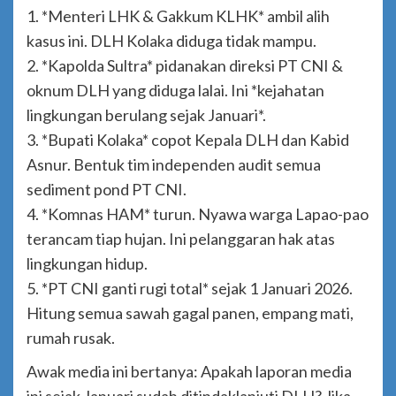
1. *Menteri LHK & Gakkum KLHK* ambil alih
kasus ini. DLH Kolaka diduga tidak mampu.
2. *Kapolda Sultra* pidanakan direksi PT CNI &
oknum DLH yang diduga lalai. Ini *kejahatan
lingkungan berulang sejak Januari*.
3. *Bupati Kolaka* copot Kepala DLH dan Kabid
Asnur. Bentuk tim independen audit semua
sediment pond PT CNI.
4. *Komnas HAM* turun. Nyawa warga Lapao-pao
terancam tiap hujan. Ini pelanggaran hak atas
lingkungan hidup.
5. *PT CNI ganti rugi total* sejak 1 Januari 2026.
Hitung semua sawah gagal panen, empang mati,
rumah rusak.
Awak media ini bertanya: Apakah laporan media