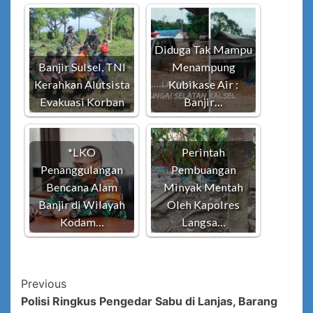
Diduga Tak Mampu
Banjir Sulsel, TNI
Menampung
Kerahkan Alutsista
Kubikase Air :
Evakuasi Korban
Banjir…
*LKO
Perintah
Penanggulangan
Pembuangan
Bencana Alam
Minyak Mentah
Banjir di Wilayah
Oleh Kapolres
Kodam…
Langsa…
Post
Previous
Polisi Ringkus Pengedar Sabu di Lanjas, Barang
Navigation