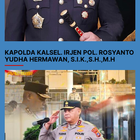
KAPOLDA KALSEL. IRJEN POL. ROSYANTO
YUDHA HERMAWAN, S.I.K.,S.H.,M.H