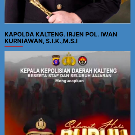
KAPOLDA KALTENG. IRJEN POL. IWAN
KURNIAWAN, S.I.K.,M.S.I