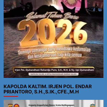
KAPOLDA KALTIM. IRJEN POL. ENDAR
PRIANTORO, S.H.,S.IK.,CFE.,M.H