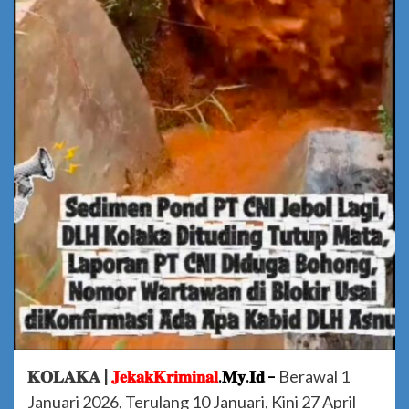
𝐊𝐎𝐋𝐀𝐊𝐀 |
𝐉𝐞𝐤𝐚𝐤𝐊𝐫𝐢𝐦𝐢𝐧𝐚𝐥
.𝐌𝐲.𝐈𝐝 –
Berawal 1
Januari 2026, Terulang 10 Januari, Kini 27 April