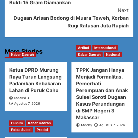
Bukti 15 Gram Diamankan
Next
Dugaan Arisan Bodong di Muara Teweh, Korban
Rugi Ratusan Juta Rupiah
Artikel
Internasional
More Stories
Kabar Daerah
Kabar Daerah
Nasional
Ketua DPRD Murung
TPPK Jangan Hanya
Raya Turun Langsung
Menjadi Formalitas,
Padamkan Kebakaran
Pemerhati
Lahan di Puruk Cahu
Perempuan dan Anak
Sulsel Soroti Dugaan
redaksi 3
Kasus Perundungan
Agustus 7, 2026
di SMP Negeri 3
Makassar
Hukum
Kabar Daerah
Mochy
Agustus 7, 2026
Polda Sulsel
Presisi