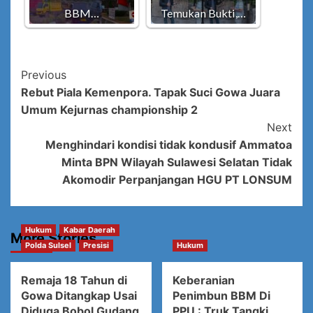
BBM…
Temukan Bukti,…
Post
Previous
Rebut Piala Kemenpora. Tapak Suci Gowa Juara
Navigation
Umum Kejurnas championship 2
Next
Menghindari kondisi tidak kondusif Ammatoa
Minta BPN Wilayah Sulawesi Selatan Tidak
Akomodir Perpanjangan HGU PT LONSUM
Hukum
Kabar Daerah
More Stories
Polda Sulsel
Presisi
Hukum
Remaja 18 Tahun di
Keberanian
Gowa Ditangkap Usai
Penimbun BBM Di
Diduga Bobol Gudang
PPU : Truk Tangki