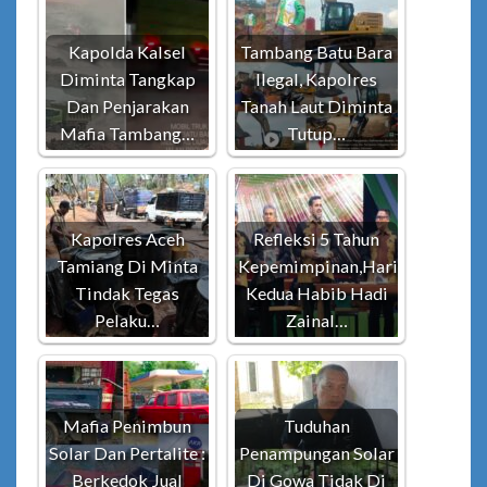
Kapolda Kalsel
Tambang Batu Bara
Diminta Tangkap
Ilegal, Kapolres
Dan Penjarakan
Tanah Laut Diminta
Mafia Tambang…
Tutup…
Kapolres Aceh
Refleksi 5 Tahun
Tamiang Di Minta
Kepemimpinan,Hari
Tindak Tegas
Kedua Habib Hadi
Pelaku…
Zainal…
Mafia Penimbun
Tuduhan
Solar Dan Pertalite :
Penampungan Solar
Berkedok Jual
Di Gowa Tidak Di