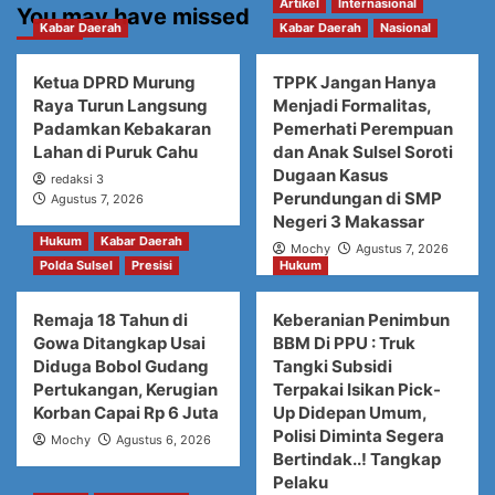
Artikel
Internasional
You may have missed
Kabar Daerah
Kabar Daerah
Nasional
Ketua DPRD Murung
TPPK Jangan Hanya
Raya Turun Langsung
Menjadi Formalitas,
Padamkan Kebakaran
Pemerhati Perempuan
Lahan di Puruk Cahu
dan Anak Sulsel Soroti
Dugaan Kasus
redaksi 3
Perundungan di SMP
Agustus 7, 2026
Negeri 3 Makassar
Hukum
Kabar Daerah
Mochy
Agustus 7, 2026
Polda Sulsel
Presisi
Hukum
Remaja 18 Tahun di
Keberanian Penimbun
Gowa Ditangkap Usai
BBM Di PPU : Truk
Diduga Bobol Gudang
Tangki Subsidi
Pertukangan, Kerugian
Terpakai Isikan Pick-
Korban Capai Rp 6 Juta
Up Didepan Umum,
Polisi Diminta Segera
Mochy
Agustus 6, 2026
Bertindak..! Tangkap
Pelaku