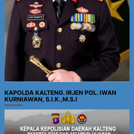
KAPOLDA KALTENG. IRJEN POL. IWAN
KURNIAWAN, S.I.K.,M.S.I