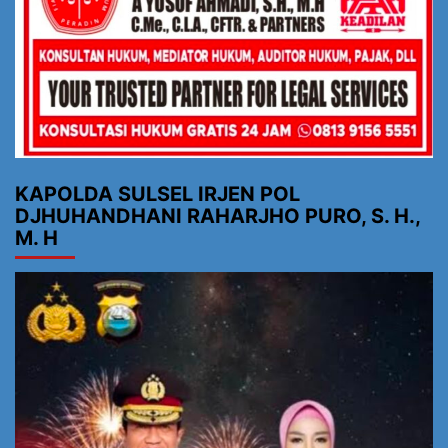
KAPOLDA SULSEL IRJEN POL
DJHUHANDHANI RAHARJHO PURO, S. H.,
M. H