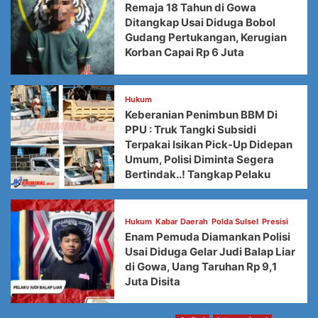
Remaja 18 Tahun di Gowa
Ditangkap Usai Diduga Bobol
Gudang Pertukangan, Kerugian
Korban Capai Rp 6 Juta
Hukum
Keberanian Penimbun BBM Di
PPU : Truk Tangki Subsidi
Terpakai Isikan Pick-Up Didepan
Umum, Polisi Diminta Segera
Bertindak..! Tangkap Pelaku
Hukum
Kabar Daerah
Polda Sulsel
Presisi
Enam Pemuda Diamankan Polisi
Usai Diduga Gelar Judi Balap Liar
di Gowa, Uang Taruhan Rp 9,1
Juta Disita