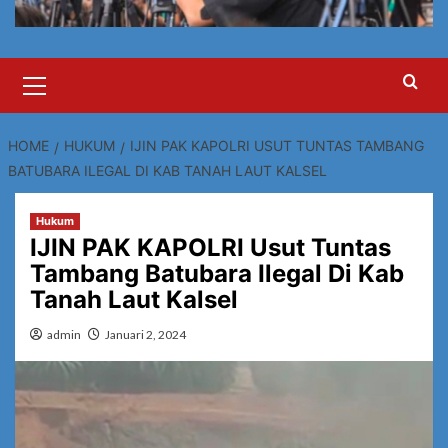
Primary
Menu
HOME
HUKUM
IJIN PAK KAPOLRI USUT TUNTAS TAMBANG
BATUBARA ILEGAL DI KAB TANAH LAUT KALSEL
Hukum
IJIN PAK KAPOLRI Usut Tuntas
Tambang Batubara Ilegal Di Kab
Tanah Laut Kalsel
admin
Januari 2, 2024