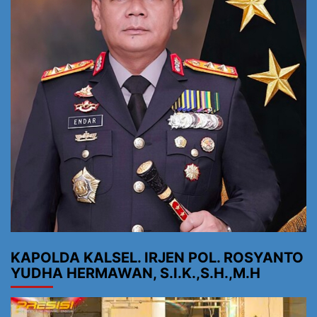
KAPOLDA KALSEL. IRJEN POL. ROSYANTO
YUDHA HERMAWAN, S.I.K.,S.H.,M.H