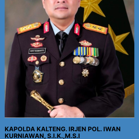
KAPOLDA KALTENG. IRJEN POL. IWAN
KURNIAWAN, S.I.K.,M.S.I