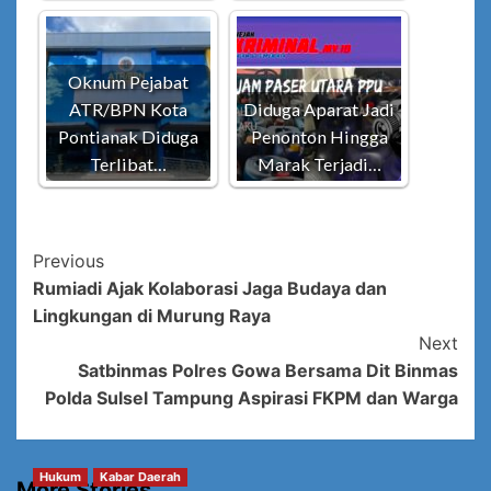
Oknum Pejabat
ATR/BPN Kota
Diduga Aparat Jadi
Pontianak Diduga
Penonton Hingga
Terlibat…
Marak Terjadi…
Post
Previous
Rumiadi Ajak Kolaborasi Jaga Budaya dan
Navigation
Lingkungan di Murung Raya
Next
Satbinmas Polres Gowa Bersama Dit Binmas
Polda Sulsel Tampung Aspirasi FKPM dan Warga
Hukum
Kabar Daerah
More Stories