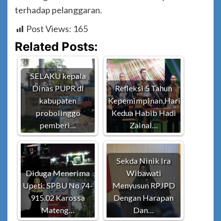
terhadap pelanggaran.
Post Views:
165
Related Posts:
SELAKU kepala
Dinas PUPR di
Refleksi 5 Tahun
kabupaten
Kepemimpinan,Hari
probolinggo
Kedua Habib Hadi
pemberi…
Zainal…
Sekda Ninik Ira
Diduga Menerima
Wibawati
Upeti: SPBU No 74-
Menyusun RPJPD
915.02 Karossa
Dengan Harapan
Mateng…
Dan…