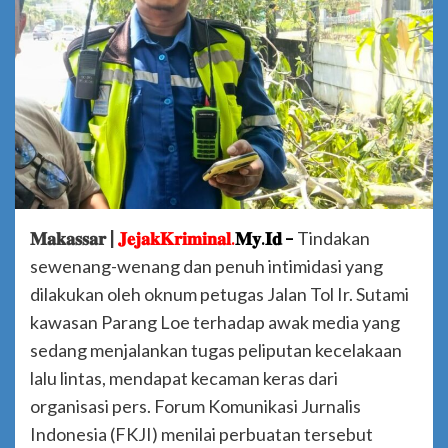
𝐌𝐚𝐤𝐚𝐬𝐬𝐚𝐫 |
𝐉𝐞𝐣𝐚𝐤𝐊𝐫𝐢𝐦𝐢𝐧𝐚𝐥.
𝐌𝐲.𝐈𝐝 –
Tindakan
sewenang-wenang dan penuh intimidasi yang
dilakukan oleh oknum petugas Jalan Tol Ir. Sutami
kawasan Parang Loe terhadap awak media yang
sedang menjalankan tugas peliputan kecelakaan
lalu lintas, mendapat kecaman keras dari
organisasi pers. Forum Komunikasi Jurnalis
Indonesia (FKJI) menilai perbuatan tersebut