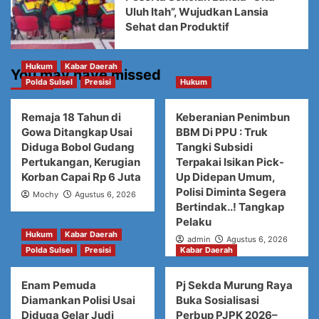
Uluh Itah”, Wujudkan Lansia
Sehat dan Produktif
Hukum
Kabar Daerah
You may have missed
Polda Sulsel
Presisi
Hukum
Remaja 18 Tahun di
Keberanian Penimbun
Gowa Ditangkap Usai
BBM Di PPU : Truk
Diduga Bobol Gudang
Tangki Subsidi
Pertukangan, Kerugian
Terpakai Isikan Pick-
Korban Capai Rp 6 Juta
Up Didepan Umum,
Polisi Diminta Segera
Mochy
Agustus 6, 2026
Bertindak..! Tangkap
Pelaku
Hukum
Kabar Daerah
admin
Agustus 6, 2026
Polda Sulsel
Presisi
Kabar Daerah
Enam Pemuda
Pj Sekda Murung Raya
Diamankan Polisi Usai
Buka Sosialisasi
Diduga Gelar Judi
Perbup PJPK 2026–