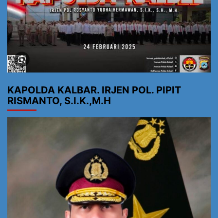
KAPOLDA KALBAR. IRJEN POL. PIPIT
RISMANTO, S.I.K.,M.H