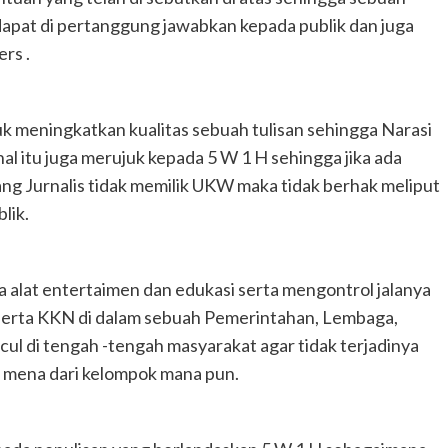
 dapat di pertanggung jawabkan kepada publik dan juga
rs .
k meningkatkan kualitas sebuah tulisan sehingga Narasi
al itu juga merujuk kepada 5 W 1 H sehingga jika ada
ng Jurnalis tidak memilik UKW maka tidak berhak meliput
lik.
a alat entertaimen dan edukasi serta mengontrol jalanya
 serta KKN di dalam sebuah Pemerintahan, Lembaga,
ul di tengah -tengah masyarakat agar tidak terjadinya
mena dari kelompok mana pun.