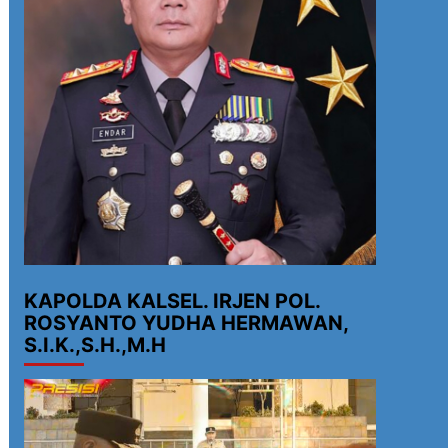
KAPOLDA KALSEL. IRJEN POL.
ROSYANTO YUDHA HERMAWAN,
S.I.K.,S.H.,M.H