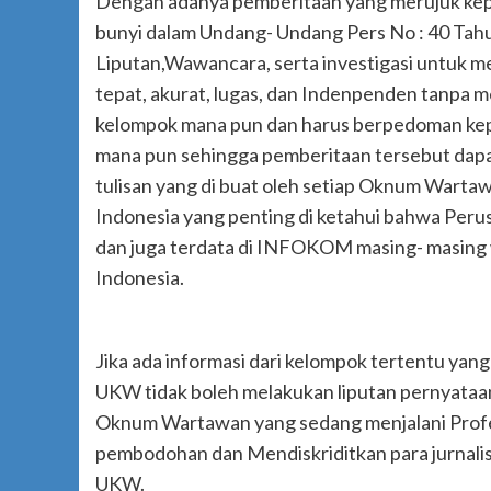
Dengan adanya pemberitaan yang merujuk kep
bunyi dalam Undang- Undang Pers No : 40 Ta
Liputan,Wawancara, serta investigasi untuk m
tepat, akurat, lugas, dan Indenpenden tanpa 
kelompok mana pun dan harus berpedoman kep
mana pun sehingga pemberitaan tersebut dapa
tulisan yang di buat oleh setiap Oknum Warta
Indonesia yang penting di ketahui bahwa Pe
dan juga terdata di INFOKOM masing- masing wi
Indonesia.
Jika ada informasi dari kelompok tertentu ya
UKW tidak boleh melakukan liputan pernyataa
Oknum Wartawan yang sedang menjalani Profesi
pembodohan dan Mendiskriditkan para jurnal
UKW.