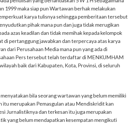
ada penulisan yang berlandaskan 5 W 1 H sebagaimana
hun 1999 maka siap pun Wartawan berhak melakukan
emperkuat karya tulisnya sehingga pemberitaan tersebut
menyudutkan pihak mana pun dan juga tidak merugikan
ada azas keadilan dan tidak memihak kepada kelompok
t di pertanggung jawabkan dan terpercaya atas karya
wan dari Perusahaan Media mana pun yang ada di
rusahaan Pers tersebut telah terdaftar di MENKUMHAM
layah baik dari Kabupaten, Kota, Provinsi, di seluruh
ng menyatakan bila seorang wartawan yang belum memiliki
n itu merupakan Pemasgulan atau Mendiskridit kan
 Jurnalistiknya dan terkesan itu juga merupakan
istik yang belum mendapatkan kesempatan mengikuti