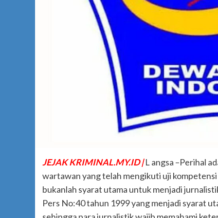
JEJAK KRIMINAL.MY.ID |
L angsa –Perihal a
wartawan yang telah mengikuti uji kompetensi
bukanlah syarat utama untuk menjadi jurnalis
Pers No:40 tahun 1999 yang menjadi syarat 
sehingga para jurnalistik wajib memahami kete