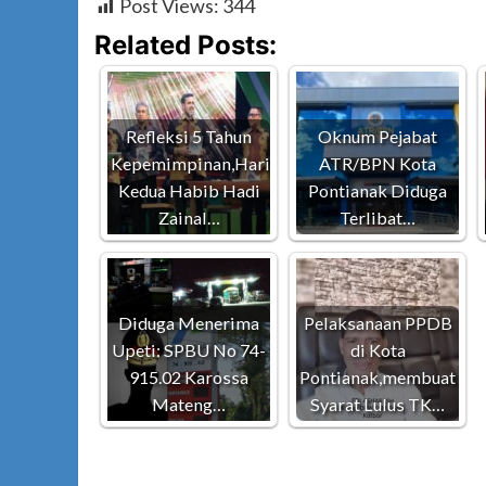
Post Views:
344
Related Posts:
Refleksi 5 Tahun
Oknum Pejabat
Kepemimpinan,Hari
ATR/BPN Kota
Kedua Habib Hadi
Pontianak Diduga
Zainal…
Terlibat…
Diduga Menerima
Pelaksanaan PPDB
Upeti: SPBU No 74-
di Kota
915.02 Karossa
Pontianak,membuat
Mateng…
Syarat Lulus TK…