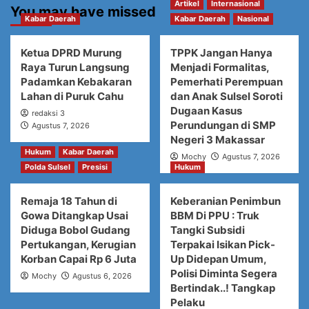
Artikel
Internasional
You may have missed
Kabar Daerah
Kabar Daerah
Nasional
Ketua DPRD Murung
TPPK Jangan Hanya
Raya Turun Langsung
Menjadi Formalitas,
Padamkan Kebakaran
Pemerhati Perempuan
Lahan di Puruk Cahu
dan Anak Sulsel Soroti
Dugaan Kasus
redaksi 3
Perundungan di SMP
Agustus 7, 2026
Negeri 3 Makassar
Hukum
Kabar Daerah
Mochy
Agustus 7, 2026
Polda Sulsel
Presisi
Hukum
Remaja 18 Tahun di
Keberanian Penimbun
Gowa Ditangkap Usai
BBM Di PPU : Truk
Diduga Bobol Gudang
Tangki Subsidi
Pertukangan, Kerugian
Terpakai Isikan Pick-
Korban Capai Rp 6 Juta
Up Didepan Umum,
Polisi Diminta Segera
Mochy
Agustus 6, 2026
Bertindak..! Tangkap
Pelaku