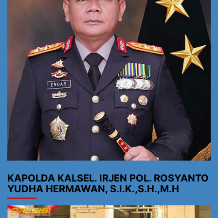
KAPOLDA KALSEL. IRJEN POL. ROSYANTO
YUDHA HERMAWAN, S.I.K.,S.H.,M.H