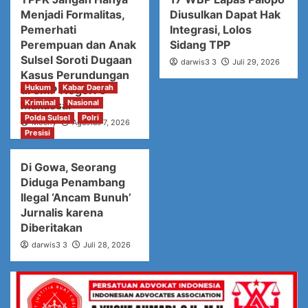
Menjadi Formalitas,
Diusulkan Dapat Hak
Pemerhati
Integrasi, Lolos
Perempuan dan Anak
Sidang TPP
Sulsel Soroti Dugaan
darwis3 3
Juli 29, 2026
Kasus Perundungan
Hukum
Kabar Daerah
di SMP Negeri 3
Kriminal
Nasional
Makassar
Polda Sulsel
Polri
Mochy
Agustus 7, 2026
Presisi
Di Gowa, Seorang
Diduga Penambang
Ilegal ‘Ancam Bunuh’
Jurnalis karena
Diberitakan
darwis3 3
Juli 28, 2026