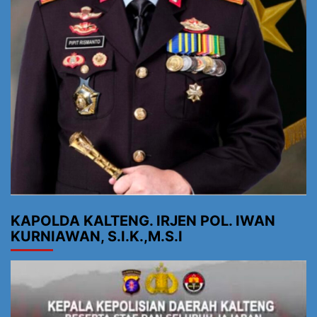
KAPOLDA KALTENG. IRJEN POL. IWAN
KURNIAWAN, S.I.K.,M.S.I