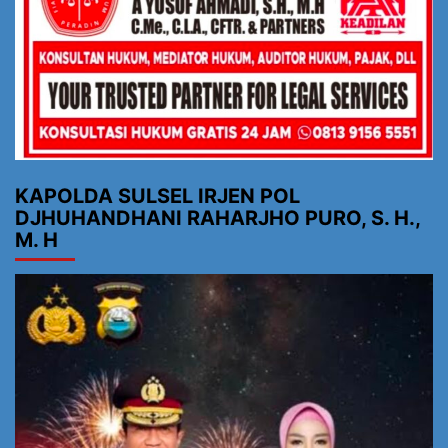
KAPOLDA SULSEL IRJEN POL
DJHUHANDHANI RAHARJHO PURO, S. H.,
M. H