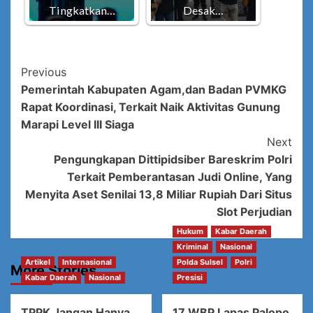
Tingkatkan…
Desak…
Post
Previous
Pemerintah Kabupaten Agam,dan Badan PVMKG
Navigation
Rapat Koordinasi, Terkait Naik Aktivitas Gunung
Marapi Level III Siaga
Next
Pengungkapan Dittipidsiber Bareskrim Polri
Terkait Pemberantasan Judi Online, Yang
Menyita Aset Senilai 13,8 Miliar Rupiah Dari Situs
Slot Perjudian
Hukum
Kabar Daerah
Kriminal
Nasional
Artikel
Internasional
Polda Sulsel
Polri
More Stories
Kabar Daerah
Nasional
Presisi
TPPK Jangan Hanya
17 WBP Lapas Palopo