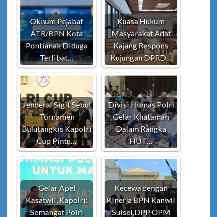
Oknum Pejabat
Kuasa Hukum
ATR/BPN Kota
Masyarakat Adat
Pontianak Diduga
Kajang Respons
Terlibat…
Kujungan DPRD…
Jenderal Sigit Sebut
Divisi Humas Polri
Turnamen
Gelar Khataman
Bulutangkis Kapolri
Dalam Rangka
Cup Pintu…
HUT…
Gelar Apel
Kecewa dengan
Kasatwil, Kapolri:
Kinerja BPN Kanwil
Semangat Polri
Sulsel,DPP OPM