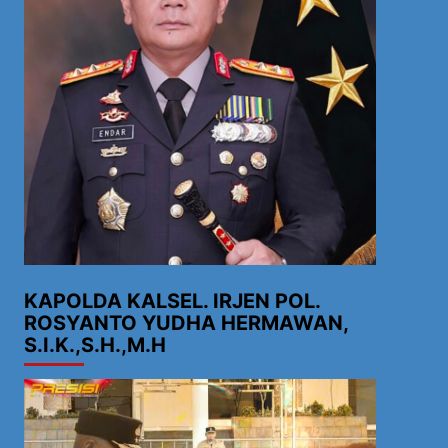
KAPOLDA KALSEL. IRJEN POL.
ROSYANTO YUDHA HERMAWAN,
S.I.K.,S.H.,M.H