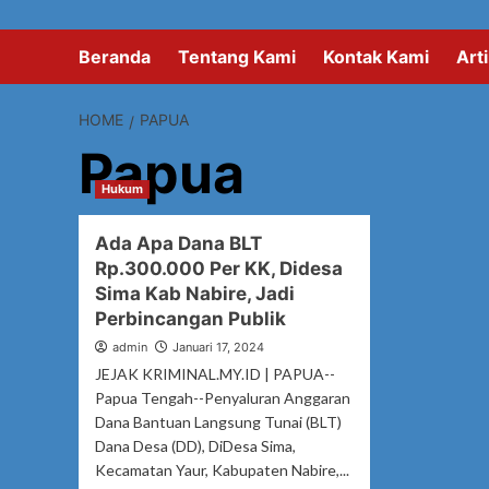
Beranda
Tentang Kami
Kontak Kami
Arti
HOME
PAPUA
Papua
Hukum
Ada Apa Dana BLT
Rp.300.000 Per KK, Didesa
Sima Kab Nabire, Jadi
Perbincangan Publik
admin
Januari 17, 2024
JEJAK KRIMINAL.MY.ID | PAPUA--
Papua Tengah--Penyaluran Anggaran
Dana Bantuan Langsung Tunai (BLT)
Dana Desa (DD), DiDesa Sima,
Kecamatan Yaur, Kabupaten Nabire,...