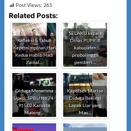
Post Views:
265
Related Posts:
SELAKU kepala
Refleksi 5 Tahun
Dinas PUPR di
Kepemimpinan,Hari
kabupaten
Kedua Habib Hadi
probolinggo
Zainal…
pemberi…
Diduga Menerima
Kapolsek Mariso
Upeti: SPBU No 74-
Diduga Bekingi
915.02 Karossa
Lapak Liar yang
Mateng…
Mau…