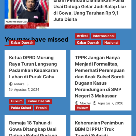
Enam Pemuda Diamankan Polisi
Usai Diduga Gelar Judi Balap Liar
di Gowa, Uang Taruhan Rp 9,1
Juta Disita
Artikel
Internasional
You may have missed
Kabar Daerah
Kabar Daerah
Nasional
Ketua DPRD Murung
TPPK Jangan Hanya
Raya Turun Langsung
Menjadi Formalitas,
Padamkan Kebakaran
Pemerhati Perempuan
Lahan di Puruk Cahu
dan Anak Sulsel Soroti
Dugaan Kasus
redaksi 3
Perundungan di SMP
Agustus 7, 2026
Negeri 3 Makassar
Hukum
Kabar Daerah
Mochy
Agustus 7, 2026
Polda Sulsel
Presisi
Hukum
Remaja 18 Tahun di
Keberanian Penimbun
Gowa Ditangkap Usai
BBM Di PPU : Truk
Diduga Bobol Gudang
Tangki Subsidi