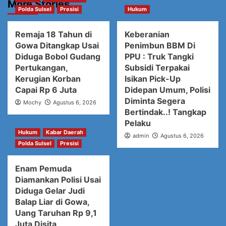
More Stories
Polda Sulsel
Presisi
Hukum
Remaja 18 Tahun di
Keberanian
Gowa Ditangkap Usai
Penimbun BBM Di
Diduga Bobol Gudang
PPU : Truk Tangki
Pertukangan,
Subsidi Terpakai
Kerugian Korban
Isikan Pick-Up
Capai Rp 6 Juta
Didepan Umum, Polisi
Diminta Segera
Mochy
Agustus 6, 2026
Bertindak..! Tangkap
Pelaku
Hukum
Kabar Daerah
admin
Agustus 6, 2026
Polda Sulsel
Presisi
Enam Pemuda
Diamankan Polisi Usai
Diduga Gelar Judi
Balap Liar di Gowa,
Uang Taruhan Rp 9,1
Juta Disita