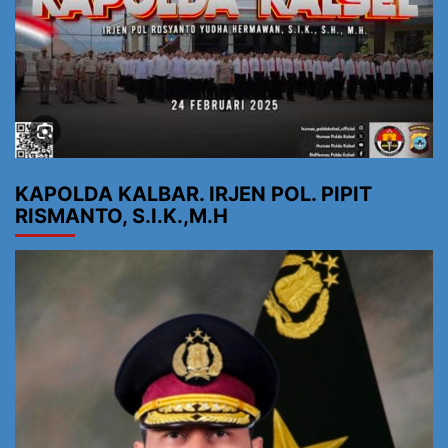
KAPOLDA KALBAR. IRJEN POL. PIPIT
RISMANTO, S.I.K.,M.H