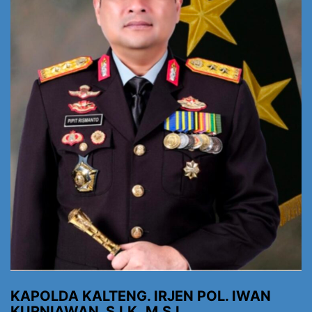
KAPOLDA KALTENG. IRJEN POL. IWAN
KURNIAWAN, S.I.K.,M.S.I