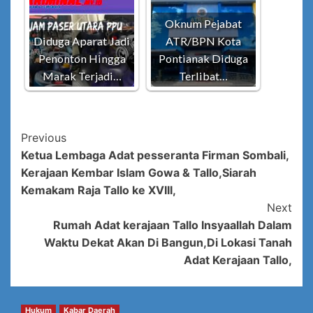
Oknum Pejabat
Diduga Aparat Jadi
ATR/BPN Kota
Penonton Hingga
Pontianak Diduga
Marak Terjadi…
Terlibat…
Post
Previous
Ketua Lembaga Adat pesseranta Firman Sombali,
Navigation
Kerajaan Kembar Islam Gowa & Tallo,Siarah
Kemakam Raja Tallo ke XVIII,
Next
Rumah Adat kerajaan Tallo Insyaallah Dalam
Waktu Dekat Akan Di Bangun,Di Lokasi Tanah
Adat Kerajaan Tallo,
Hukum
Kabar Daerah