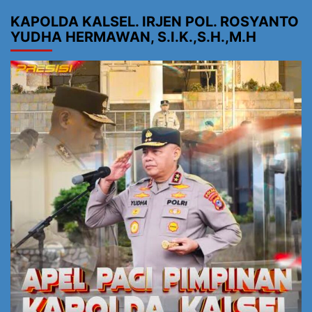
KAPOLDA KALSEL. IRJEN POL. ROSYANTO
YUDHA HERMAWAN, S.I.K.,S.H.,M.H