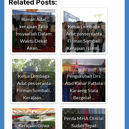
Related Posts:
Rumah Adat
kerajaan Tallo
Ketua Lembaga
Insyaallah Dalam
Adat passereanta
Waktu Dekat
Firman Sombali
Akan…
Kerajaan Islam…
Ketua Lembaga
Pengukuhan Drs
Adat pesseranta
Abd Kahar Pattola
Firman Sombali,
Karaeng Siala
Kerajaan…
Bergelar…
Perda MHA Dinilai
Kerajaan Gowa
Sudah Tepat