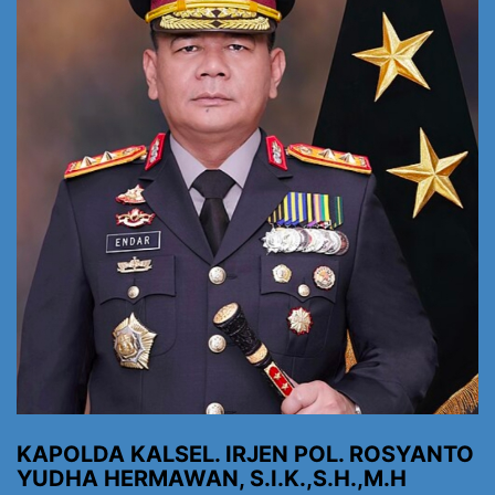
KAPOLDA KALSEL. IRJEN POL. ROSYANTO
YUDHA HERMAWAN, S.I.K.,S.H.,M.H