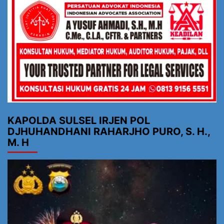
KAPOLDA SULSEL IRJEN POL
DJHUHANDHANI RAHARJHO PURO, S. H.,
M. H