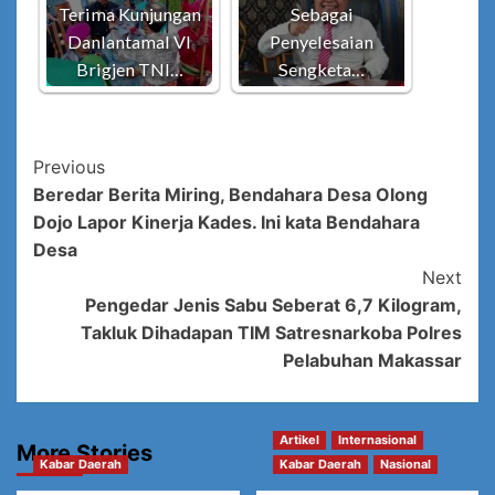
Terima Kunjungan
Sebagai
Danlantamal VI
Penyelesaian
Brigjen TNI…
Sengketa…
Post
Previous
Beredar Berita Miring, Bendahara Desa Olong
Navigation
Dojo Lapor Kinerja Kades. Ini kata Bendahara
Desa
Next
Pengedar Jenis Sabu Seberat 6,7 Kilogram,
Takluk Dihadapan TIM Satresnarkoba Polres
Pelabuhan Makassar
Artikel
Internasional
More Stories
Kabar Daerah
Kabar Daerah
Nasional