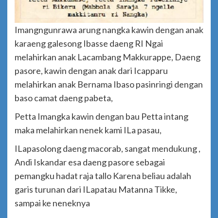
Imangngunrawa arung nangka kawin dengan anak
karaeng galesong Ibasse daeng RI Ngai
melahirkan anak Lacambang Makkurappe, Daeng
pasore, kawin dengan anak dari Icapparu
melahirkan anak Bernama Ibaso pasinringi dengan
baso camat daeng pabeta,
Petta Imangka kawin dengan bau Petta intang
maka melahirkan nenek kami ILa pasau,
ILapasolong daeng macorab, sangat mendukung ,
Andi Iskandar esa daeng pasore sebagai
pemangku hadat raja tallo Karena beliau adalah
garis turunan dari ILapatau Matanna Tikke,
sampai ke neneknya