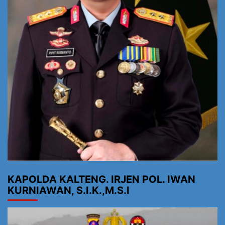
KAPOLDA KALTENG. IRJEN POL. IWAN
KURNIAWAN, S.I.K.,M.S.I