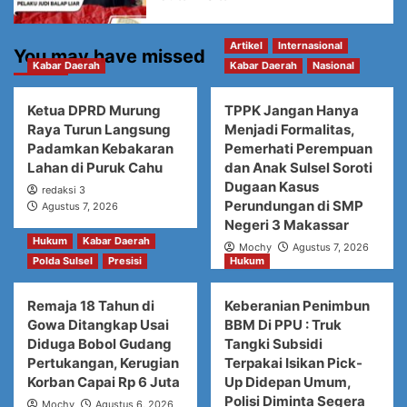
Artikel
Internasional
You may have missed
Kabar Daerah
Kabar Daerah
Nasional
Ketua DPRD Murung
TPPK Jangan Hanya
Raya Turun Langsung
Menjadi Formalitas,
Padamkan Kebakaran
Pemerhati Perempuan
Lahan di Puruk Cahu
dan Anak Sulsel Soroti
Dugaan Kasus
redaksi 3
Perundungan di SMP
Agustus 7, 2026
Negeri 3 Makassar
Hukum
Kabar Daerah
Mochy
Agustus 7, 2026
Polda Sulsel
Presisi
Hukum
Remaja 18 Tahun di
Keberanian Penimbun
Gowa Ditangkap Usai
BBM Di PPU : Truk
Diduga Bobol Gudang
Tangki Subsidi
Pertukangan, Kerugian
Terpakai Isikan Pick-
Korban Capai Rp 6 Juta
Up Didepan Umum,
Polisi Diminta Segera
Mochy
Agustus 6, 2026