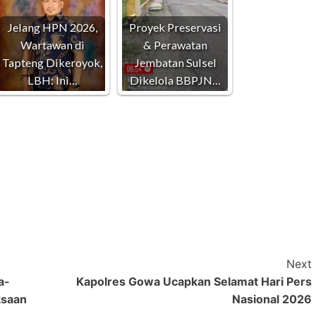
Jelang HPN 2026,
Proyek Preservasi
Wartawan di
& Perawatan
Tapteng Dikeroyok,
Jembatan Sulsel
LBH: Ini…
Dikelola BBPJN…
Next
a-
Kapolres Gowa Ucapkan Selamat Hari Pers
ksaan
Nasional 2026