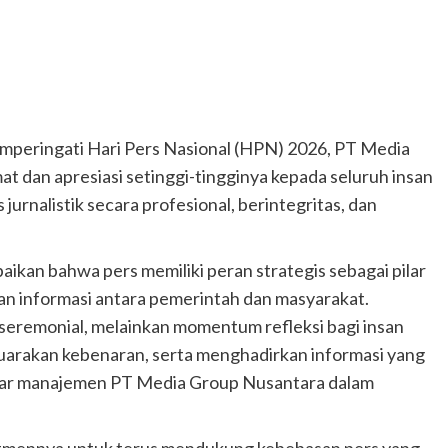
peringati Hari Pers Nasional (HPN) 2026, PT Media
dan apresiasi setinggi-tingginya kepada seluruh insan
jurnalistik secara profesional, berintegritas, dan
an bahwa pers memiliki peran strategis sebagai pilar
tan informasi antara pemerintah dan masyarakat.
 seremonial, melainkan momentum refleksi bagi insan
uarakan kebenaran, serta menghadirkan informasi yang
ujar manajemen PT Media Group Nusantara dalam
mennya untuk terus mendukung kebebasan pers yang