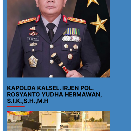
KAPOLDA KALSEL. IRJEN POL.
ROSYANTO YUDHA HERMAWAN,
S.I.K.,S.H.,M.H