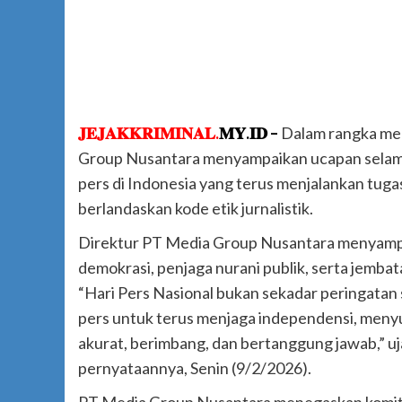
𝐉𝐄𝐉𝐀𝐊𝐊𝐑𝐈𝐌𝐈𝐍𝐀𝐋.
𝐌𝐘.𝐈𝐃 –
Dalam rangka mem
Group Nusantara menyampaikan ucapan selamat 
pers di Indonesia yang terus menjalankan tugas 
berlandaskan kode etik jurnalistik.
Direktur PT Media Group Nusantara menyampaik
demokrasi, penjaga nurani publik, serta jemba
“Hari Pers Nasional bukan sekadar peringatan
pers untuk terus menjaga independensi, meny
akurat, berimbang, dan bertanggung jawab,” 
pernyataannya, Senin (9/2/2026).
PT Media Group Nusantara menegaskan komit