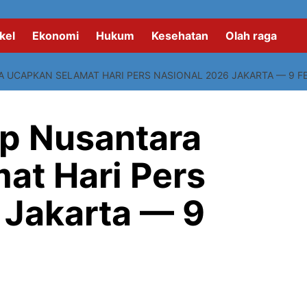
kel
Ekonomi
Hukum
Kesehatan
Olah raga
 UCAPKAN SELAMAT HARI PERS NASIONAL 2026 JAKARTA — 9 FE
p Nusantara
at Hari Pers
 Jakarta — 9