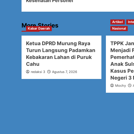
Kesehatan Personel
Artikel
Int
More Stories
Kabar Daerah
Nasional
Ketua DPRD Murung Raya
TPPK Ja
Turun Langsung Padamkan
Menjadi F
Kebakaran Lahan di Puruk
Pemerhat
Cahu
Anak Sul
Kasus Pe
redaksi 3
Agustus 7, 2026
Negeri 3
Mochy