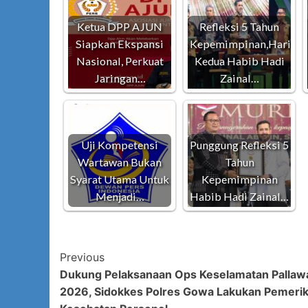
Ketua DPP AJUN
Refleksi 5 Tahun
Siapkan Ekspansi
Kepemimpinan,Hari
Nasional, Perkuat
Kedua Habib Hadi
Jaringan…
Zainal…
Uji Kompetensi
Punggung Refleksi 5
Wartawan Bukan
Tahun
Syarat Utama Untuk
Kepemimpinan
Menjadi…
Habib Hadi Zainal…
Post
Previous
Dukung Pelaksanaan Ops Keselamatan Pallaw
Navigation
2026, Sidokkes Polres Gowa Lakukan Pemeri