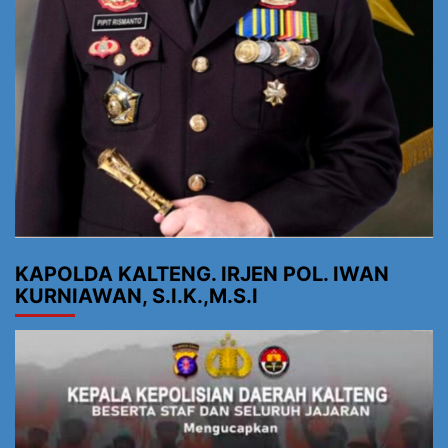
KAPOLDA KALTENG. IRJEN POL. IWAN
KURNIAWAN, S.I.K.,M.S.I