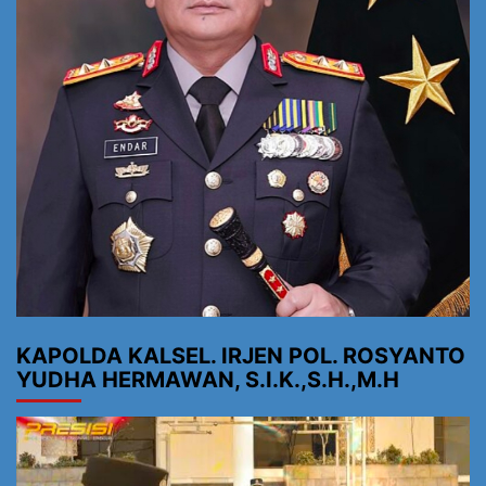
KAPOLDA KALSEL. IRJEN POL. ROSYANTO
YUDHA HERMAWAN, S.I.K.,S.H.,M.H