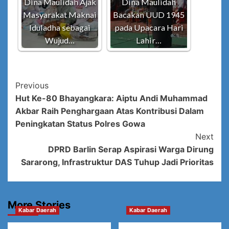
Dina Maulidah Ajak
Dina Maulidah
Masyarakat Maknai
Bacakan UUD 1945
Iduladha sebagai
pada Upacara Hari
Wujud…
Lahir…
Post
Previous
Hut Ke-80 Bhayangkara: Aiptu Andi Muhammad
Navigation
Akbar Raih Penghargaan Atas Kontribusi Dalam
Peningkatan Status Polres Gowa
Next
DPRD Barlin Serap Aspirasi Warga Dirung
Sararong, Infrastruktur DAS Tuhup Jadi Prioritas
More Stories
Kabar Daerah
Kabar Daerah