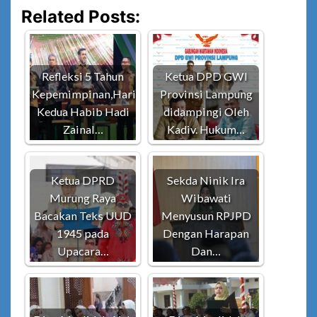
Related Posts:
Refleksi 5 Tahun
Ketua DPD GWI
Kepemimpinan,Hari
Provinsi Lampung
Kedua Habib Hadi
didampingi Oleh
Zainal…
Kadiv. Hukum…
Ketua DPRD
Sekda Ninik Ira
Murung Raya
Wibawati
Bacakan Teks UUD
Menyusun RPJPD
1945 pada
Dengan Harapan
Upacara…
Dan…