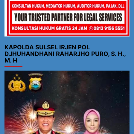
KAPOLDA SULSEL IRJEN POL
DJHUHANDHANI RAHARJHO PURO, S. H.,
M. H