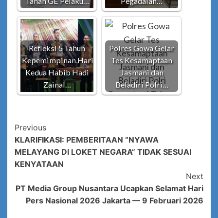
Tahan GE Pelaku…
Pegadaian…
Refleksi 5 Tahun
Polres Gowa Gelar
Kepemimpinan,Hari
Tes Kesamaptaan
Kedua Habib Hadi
Jasmani dan
Zainal…
Beladiri Polri…
Post
Previous
KLARIFIKASI: PEMBERITAAN “NYAWA
Navigation
MELAYANG DI LOKET NEGARA” TIDAK SESUAI
KENYATAAN
Next
PT Media Group Nusantara Ucapkan Selamat Hari
Pers Nasional 2026 Jakarta — 9 Februari 2026