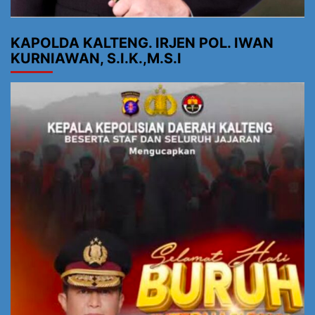
KAPOLDA KALTENG. IRJEN POL. IWAN
KURNIAWAN, S.I.K.,M.S.I