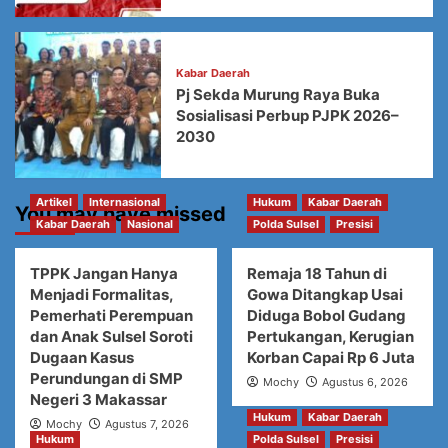
Kabar Daerah
Pj Sekda Murung Raya Buka
Sosialisasi Perbup PJPK 2026–
2030
Artikel
Internasional
Hukum
Kabar Daerah
You may have missed
Kabar Daerah
Nasional
Polda Sulsel
Presisi
TPPK Jangan Hanya
Remaja 18 Tahun di
Menjadi Formalitas,
Gowa Ditangkap Usai
Pemerhati Perempuan
Diduga Bobol Gudang
dan Anak Sulsel Soroti
Pertukangan, Kerugian
Dugaan Kasus
Korban Capai Rp 6 Juta
Perundungan di SMP
Mochy
Agustus 6, 2026
Negeri 3 Makassar
Hukum
Kabar Daerah
Mochy
Agustus 7, 2026
Hukum
Polda Sulsel
Presisi