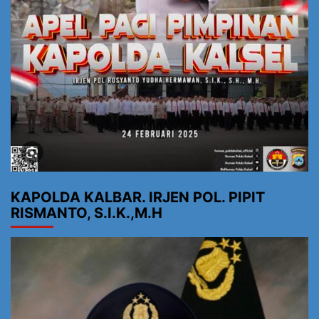
KAPOLDA KALBAR. IRJEN POL. PIPIT
RISMANTO, S.I.K.,M.H