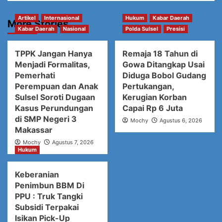
Artikel
Internasional
Hukum
Kabar Daerah
More Stories
Kabar Daerah
Nasional
Polda Sulsel
Presisi
TPPK Jangan Hanya
Remaja 18 Tahun di
Menjadi Formalitas,
Gowa Ditangkap Usai
Pemerhati
Diduga Bobol Gudang
Perempuan dan Anak
Pertukangan,
Sulsel Soroti Dugaan
Kerugian Korban
Kasus Perundungan
Capai Rp 6 Juta
di SMP Negeri 3
Mochy
Agustus 6, 2026
Makassar
Mochy
Agustus 7, 2026
Hukum
Keberanian
Penimbun BBM Di
PPU : Truk Tangki
Subsidi Terpakai
Isikan Pick-Up