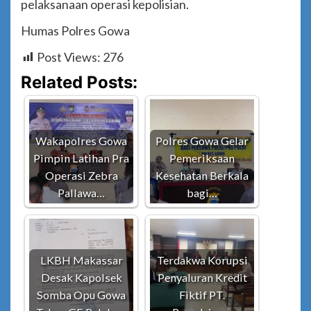
pelaksanaan operasi kepolisian.
Humas Polres Gowa
Post Views:
276
Related Posts:
Wakapolres Gowa
Polres Gowa Gelar
Pimpin Latihan Pra
Pemeriksaan
Operasi Zebra
Kesehatan Berkala
Pallawa…
bagi…
LKBH Makassar
Terdakwa Korupsi
Desak Kapolsek
Penyaluran Kredit
Somba Opu Gowa
Fiktif PT.