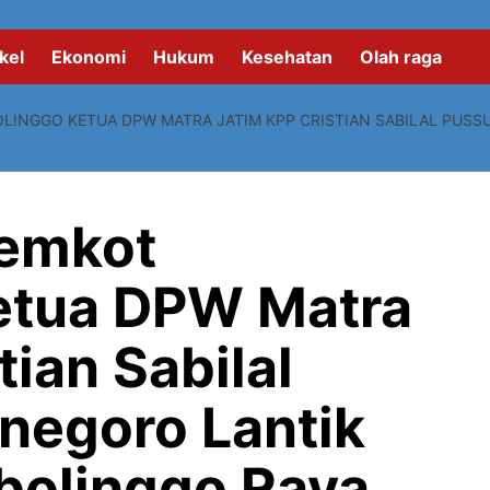
kel
Ekonomi
Hukum
Kesehatan
Olah raga
LINGGO KETUA DPW MATRA JATIM KPP CRISTIAN SABILAL PUS
emkot
etua DPW Matra
tian Sabilal
negoro Lantik
bolinggo Raya