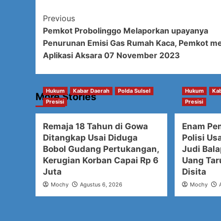
Post
Previous
Pemkot Probolinggo Melaporkan upayanya
Navigation
Penurunan Emisi Gas Rumah Kaca, Pemkot me
Aplikasi Aksara 07 November 2023
Hukum
Kabar Daerah
Polda Sulsel
Hukum
Ka
More Stories
Presisi
Presisi
Remaja 18 Tahun di Gowa
Enam Pe
Ditangkap Usai Diduga
Polisi Us
Bobol Gudang Pertukangan,
Judi Bala
Kerugian Korban Capai Rp 6
Uang Tar
Juta
Disita
Mochy
Agustus 6, 2026
Mochy