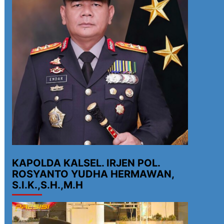
KAPOLDA KALSEL. IRJEN POL.
ROSYANTO YUDHA HERMAWAN,
S.I.K.,S.H.,M.H