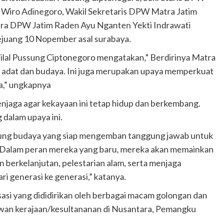
Wiro Adinegoro, Wakil Sekretaris DPW Matra Jatim
a DPW Jatim Raden Ayu Nganten Yekti Indrawati
ejuang 10 Nopember asal surabaya.
lal Pussung Ciptonegoro mengatakan,” Berdirinya Matra
 adat dan budaya. Ini juga merupakan upaya memperkuat
a,” ungkapnya
enjaga agar kekayaan ini tetap hidup dan berkembang.
dalam upaya ini.
ung budaya yang siap mengemban tanggung jawab untuk
i. Dalam peran mereka yang baru, mereka akan memainkan
erkelanjutan, pelestarian alam, serta menjaga
ri generasi ke generasi,” katanya.
asi yang dididirikan oleh berbagai macam golongan dan
sawan kerajaan/kesultananan di Nusantara, Pemangku