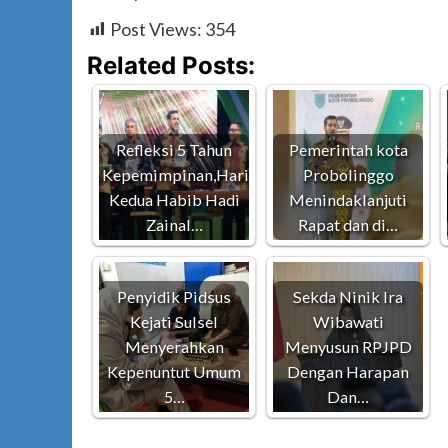
Post Views:
354
Related Posts:
Refleksi 5 Tahun
Pemerintah kota
Kepemimpinan,Hari
Probolinggo
Kedua Habib Hadi
Menindaklanjuti
Zainal…
Rapat dan di…
Penyidik Pidsus
Sekda Ninik Ira
Kejati Sulsel
Wibawati
Menyerahkan
Menyusun RPJPD
Kepenuntut Umum
Dengan Harapan
5…
Dan…