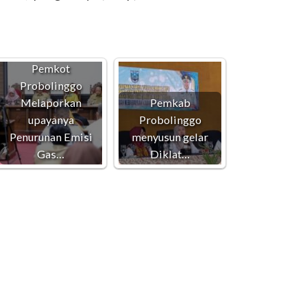
Pemkot
Probolinggo
Melaporkan
Pemkab
upayanya
Probolinggo
Penurunan Emisi
menyusun gelar
Gas…
Diklat…