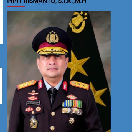
PIPIT RISMANTO, S.I.K.,M.H