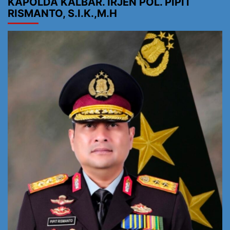
KAPOLDA KALBAR. IRJEN POL. PIPIT
RISMANTO, S.I.K.,M.H