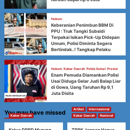
Hukum
Keberanian Penimbun BBM Di
PPU : Truk Tangki Subsidi
Terpakai Isikan Pick-Up Didepan
Umum, Polisi Diminta Segera
Bertindak..! Tangkap Pelaku
Hukum
Kabar Daerah
Polda Sulsel
Presisi
Enam Pemuda Diamankan Polisi
Usai Diduga Gelar Judi Balap Liar
di Gowa, Uang Taruhan Rp 9,1
Juta Disita
Artikel
Internasional
You may have missed
Kabar Daerah
Kabar Daerah
Nasional
Ketua DPRD Murung
TPPK Jangan Hanya