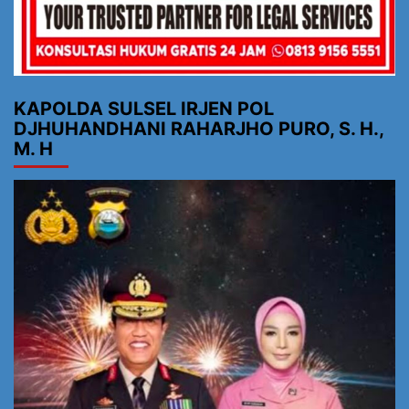
KAPOLDA SULSEL IRJEN POL
DJHUHANDHANI RAHARJHO PURO, S. H.,
M. H