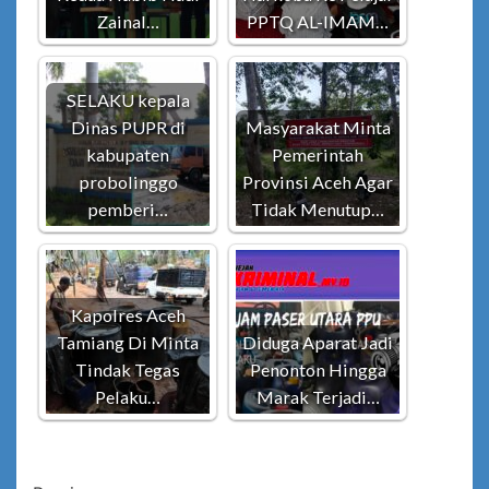
Zainal…
PPTQ AL-IMAM…
SELAKU kepala
Dinas PUPR di
Masyarakat Minta
kabupaten
Pemerintah
probolinggo
Provinsi Aceh Agar
pemberi…
Tidak Menutup…
Kapolres Aceh
Tamiang Di Minta
Diduga Aparat Jadi
Tindak Tegas
Penonton Hingga
Pelaku…
Marak Terjadi…