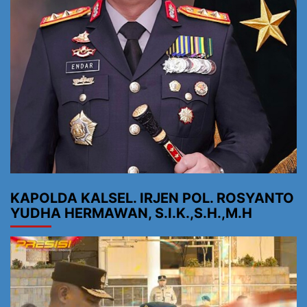
KAPOLDA KALSEL. IRJEN POL. ROSYANTO
YUDHA HERMAWAN, S.I.K.,S.H.,M.H