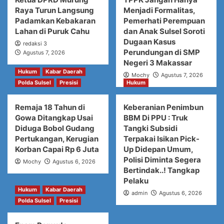
Raya Turun Langsung
Menjadi Formalitas,
Padamkan Kebakaran
Pemerhati Perempuan
Lahan di Puruk Cahu
dan Anak Sulsel Soroti
Dugaan Kasus
redaksi 3
Perundungan di SMP
Agustus 7, 2026
Negeri 3 Makassar
Hukum
Kabar Daerah
Mochy
Agustus 7, 2026
Polda Sulsel
Presisi
Hukum
Remaja 18 Tahun di
Keberanian Penimbun
Gowa Ditangkap Usai
BBM Di PPU : Truk
Diduga Bobol Gudang
Tangki Subsidi
Pertukangan, Kerugian
Terpakai Isikan Pick-
Korban Capai Rp 6 Juta
Up Didepan Umum,
Polisi Diminta Segera
Mochy
Agustus 6, 2026
Bertindak..! Tangkap
Pelaku
Hukum
Kabar Daerah
admin
Agustus 6, 2026
Polda Sulsel
Presisi