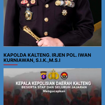
KAPOLDA KALTENG. IRJEN POL. IWAN
KURNIAWAN, S.I.K.,M.S.I