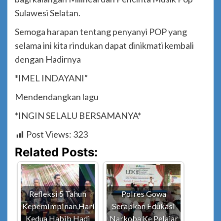
Sulawesi Selatan.
Semoga harapan tentang penyanyi POP yang
selama ini kita rindukan dapat dinikmati kembali
dengan Hadirnya
*IMEL INDAYANI”
Mendendangkan lagu
*INGIN SELALU BERSAMANYA*
Post Views:
323
Related Posts:
Refleksi 5 Tahun
Polres Gowa
Kepemimpinan,Hari
Serapkan Edukasi
Kedua Habib Hadi
Narkoba Ke Pelajar