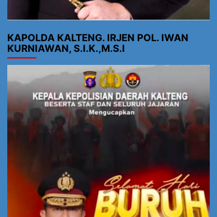
KAPOLDA KALTENG. IRJEN POL. IWAN
KURNIAWAN, S.I.K.,M.S.I