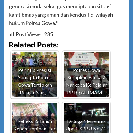
generasi muda sekaligus menciptakan situasi
kamtibmas yang aman dan kondusif di wilayah
hukum Polres Gowa.*
Post Views:
235
Related Posts:
Perintis Presisi
Polres Gowa
Samapta Polres
Serapkan Edukasi
Gowa Tertibkan
Narkoba Ke Pelajar
Pelajar Yang…
PPTQ AL-IMAM…
Refleksi 5 Tahun
Diduga Menerima
Kepemimpinan,Hari
Upeti: SPBU No 74-