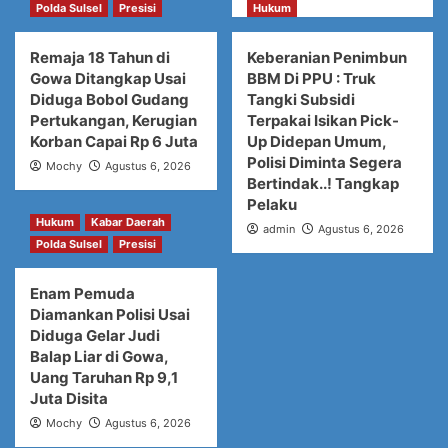
Polda Sulsel
Presisi
Hukum
Remaja 18 Tahun di
Keberanian Penimbun
Gowa Ditangkap Usai
BBM Di PPU : Truk
Diduga Bobol Gudang
Tangki Subsidi
Pertukangan, Kerugian
Terpakai Isikan Pick-
Korban Capai Rp 6 Juta
Up Didepan Umum,
Polisi Diminta Segera
Mochy
Agustus 6, 2026
Bertindak..! Tangkap
Pelaku
Hukum
Kabar Daerah
admin
Agustus 6, 2026
Polda Sulsel
Presisi
Enam Pemuda
Diamankan Polisi Usai
Diduga Gelar Judi
Balap Liar di Gowa,
Uang Taruhan Rp 9,1
Juta Disita
Mochy
Agustus 6, 2026