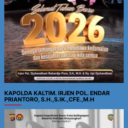
KAPOLDA KALTIM. IRJEN POL. ENDAR
PRIANTORO, S.H.,S.IK.,CFE.,M.H