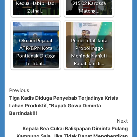
Kedua Habib Hadi
915.02 Karossa
Zainal…
Mateng…
Oknum Pejabat
Pemerintah kota
ATR/BPN Kota
Probolinggo
Pontianak Diduga
Menindaklanjuti
Terlibat…
Rapat dan di…
Post
Previous
Tiga Kadis Diduga Penyebab Terjadinya Krisis
Navigation
Lahan Produktif, “Bupati Gowa Diminta
Bertindak!!!
Next
Kepala Bea Cukai Balikpapan Diminta Pulang
Kampung Saja, Jika Tidak Dapat Menghentikan