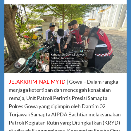
JEJAKKRIMINAL.MY.ID
| Gowa – Dalam rangka
menjaga ketertiban dan mencegah kenakalan
remaja, Unit Patroli Perintis Presisi Samapta
Polres Gowa yang dipimpin oleh Dantim 02
Turjawali Samapta AIPDA Bachtiar melaksanakan
Patroli Kegiatan Rutin yang Ditingkatkan (KRYD)
di wilayah Sungguminasa, Kecamatan Somba Opu,