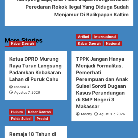
Peredaran Rokok Ilegal Yang Diduga Sudah
Menjamur Di Balikpapan Kaltim
Artikel
Internasional
More Stories
Kabar Daerah
Kabar Daerah
Nasional
Ketua DPRD Murung
TPPK Jangan Hanya
Raya Turun Langsung
Menjadi Formalitas,
Padamkan Kebakaran
Pemerhati
Lahan di Puruk Cahu
Perempuan dan Anak
Sulsel Soroti Dugaan
redaksi 3
Kasus Perundungan
Agustus 7, 2026
di SMP Negeri 3
Makassar
Hukum
Kabar Daerah
Mochy
Agustus 7, 2026
Polda Sulsel
Presisi
Remaja 18 Tahun di