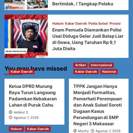
Bertindak..! Tangkap Pelaku
Hukum
Kabar Daerah
Polda Sulsel
Presisi
Enam Pemuda Diamankan Polisi
Usai Diduga Gelar Judi Balap Liar
di Gowa, Uang Taruhan Rp 9,1
Juta Disita
Artikel
Internasional
You may have missed
Kabar Daerah
Kabar Daerah
Nasional
Ketua DPRD Murung
TPPK Jangan Hanya
Raya Turun Langsung
Menjadi Formalitas,
Padamkan Kebakaran
Pemerhati Perempuan
Lahan di Puruk Cahu
dan Anak Sulsel Soroti
Dugaan Kasus
redaksi 3
Perundungan di SMP
Agustus 7, 2026
Negeri 3 Makassar
Hukum
Kabar Daerah
Mochy
Agustus 7, 2026