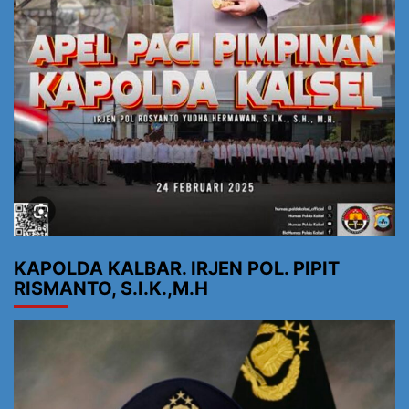
KAPOLDA KALBAR. IRJEN POL. PIPIT
RISMANTO, S.I.K.,M.H