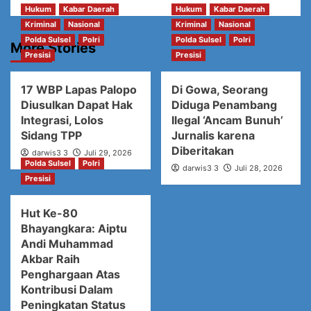
Hukum
Kabar Daerah
Hukum
Kabar Daerah
Kriminal
Nasional
Kriminal
Nasional
Polda Sulsel
Polri
Polda Sulsel
Polri
More Stories
Presisi
Presisi
17 WBP Lapas Palopo
Di Gowa, Seorang
Diusulkan Dapat Hak
Diduga Penambang
Integrasi, Lolos
Ilegal ‘Ancam Bunuh’
Sidang TPP
Jurnalis karena
Diberitakan
darwis3 3
Juli 29, 2026
Polda Sulsel
Polri
darwis3 3
Juli 28, 2026
Presisi
Hut Ke-80
Bhayangkara: Aiptu
Andi Muhammad
Akbar Raih
Penghargaan Atas
Kontribusi Dalam
Peningkatan Status