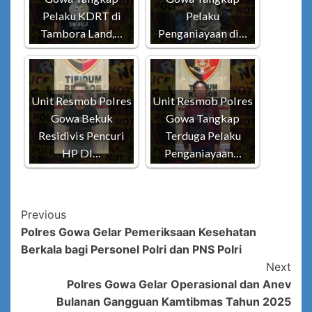
Pelaku KDRT di
Pelaku
Tambora Land,…
Penganiayaan di…
Unit Resmob Polres
Unit Resmob Polres
Gowa Bekuk
Gowa Tangkap
Residivis Pencuri
Terduga Pelaku
HP DI…
Penganiayaan…
Post
Previous
Polres Gowa Gelar Pemeriksaan Kesehatan
Navigation
Berkala bagi Personel Polri dan PNS Polri
Next
Polres Gowa Gelar Operasional dan Anev
Bulanan Gangguan Kamtibmas Tahun 2025