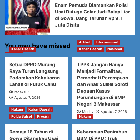
Enam Pemuda Diamankan Polisi
Usai Diduga Gelar Judi Balap Liar
di Gowa, Uang Taruhan Rp 9,1
Juta Disita
Artikel
Internasional
You may have missed
Kabar Daerah
Kabar Daerah
Nasional
Ketua DPRD Murung
TPPK Jangan Hanya
Raya Turun Langsung
Menjadi Formalitas,
Padamkan Kebakaran
Pemerhati Perempuan
Lahan di Puruk Cahu
dan Anak Sulsel Soroti
Dugaan Kasus
redaksi 3
Perundungan di SMP
Agustus 7, 2026
Negeri 3 Makassar
Hukum
Kabar Daerah
Mochy
Agustus 7, 2026
Polda Sulsel
Presisi
Hukum
Remaja 18 Tahun di
Keberanian Penimbun
Gowa Ditangkap Usai
BBM Di PPU : Truk