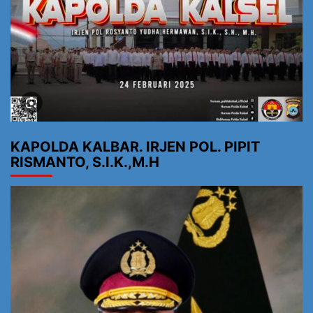
KAPOLDA KALBAR. IRJEN POL. PIPIT
RISMANTO, S.I.K.,M.H