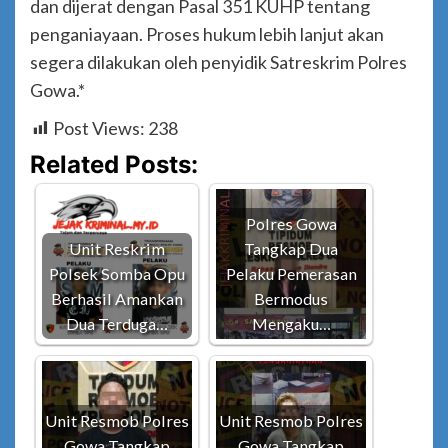
dan dijerat dengan Pasal 351 KUHP tentang
penganiayaan. Proses hukum lebih lanjut akan
segera dilakukan oleh penyidik Satreskrim Polres
Gowa.*
Post Views:
238
Related Posts:
Polres Gowa
Unit Reskrim
Tangkap Dua
Polsek Somba Opu
Pelaku Pemerasan
Berhasil Amankan
Bermodus
Dua Terduga…
Mengaku…
Unit Resmob Polres
Unit Resmob Polres
Gowa Tangkap
Gowa Tangkap