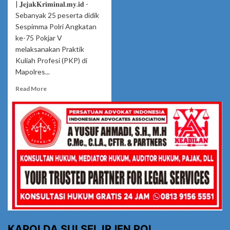
| 𝐉𝐞𝐣𝐚𝐤𝐊𝐫𝐢𝐦𝐢𝐧𝐚𝐥.𝐦𝐲.𝐢𝐝 -
Sebanyak 25 peserta didik
Sespimma Polri Angkatan
ke-75 Pokjar V
melaksanakan Praktik
Kuliah Profesi (PKP) di
Mapolres...
Read
Read More
more
about
Sespimma
Polri
Angkatan
75
Pokjar
V
Gelar
PKP
dan
FGD
di
Polres
KAPOLDA SULSEL IRJEN POL