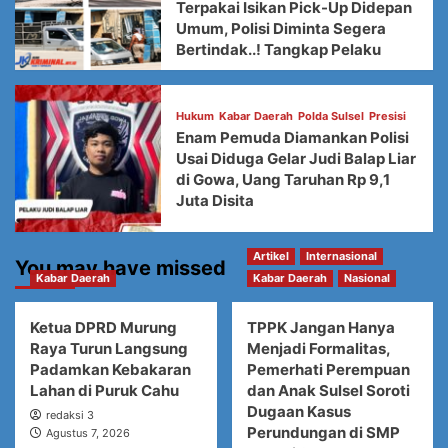
Terpakai Isikan Pick-Up Didepan
Umum, Polisi Diminta Segera
Bertindak..! Tangkap Pelaku
Hukum
Kabar Daerah
Polda Sulsel
Presisi
Enam Pemuda Diamankan Polisi
Usai Diduga Gelar Judi Balap Liar
di Gowa, Uang Taruhan Rp 9,1
Juta Disita
Artikel
Internasional
You may have missed
Kabar Daerah
Kabar Daerah
Nasional
Ketua DPRD Murung
TPPK Jangan Hanya
Raya Turun Langsung
Menjadi Formalitas,
Padamkan Kebakaran
Pemerhati Perempuan
Lahan di Puruk Cahu
dan Anak Sulsel Soroti
Dugaan Kasus
redaksi 3
Perundungan di SMP
Agustus 7, 2026