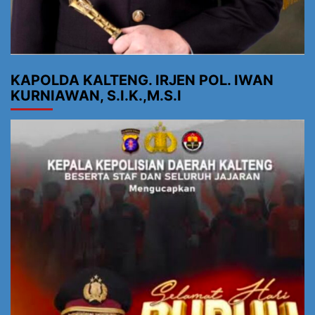
KAPOLDA KALTENG. IRJEN POL. IWAN
KURNIAWAN, S.I.K.,M.S.I