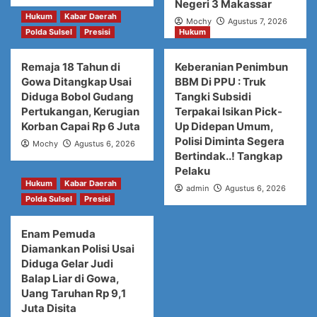
Negeri 3 Makassar
Hukum
Kabar Daerah
Mochy
Agustus 7, 2026
Polda Sulsel
Presisi
Hukum
Remaja 18 Tahun di
Keberanian Penimbun
Gowa Ditangkap Usai
BBM Di PPU : Truk
Diduga Bobol Gudang
Tangki Subsidi
Pertukangan, Kerugian
Terpakai Isikan Pick-
Korban Capai Rp 6 Juta
Up Didepan Umum,
Polisi Diminta Segera
Mochy
Agustus 6, 2026
Bertindak..! Tangkap
Pelaku
Hukum
Kabar Daerah
admin
Agustus 6, 2026
Polda Sulsel
Presisi
Enam Pemuda
Diamankan Polisi Usai
Diduga Gelar Judi
Balap Liar di Gowa,
Uang Taruhan Rp 9,1
Juta Disita