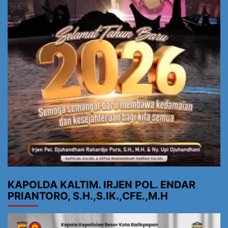
KAPOLDA KALTIM. IRJEN POL. ENDAR
PRIANTORO, S.H.,S.IK.,CFE.,M.H