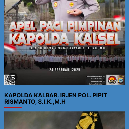
KAPOLDA KALBAR. IRJEN POL. PIPIT
RISMANTO, S.I.K.,M.H