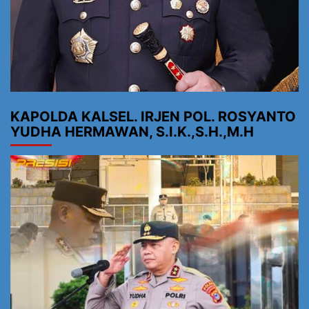
KAPOLDA KALSEL. IRJEN POL. ROSYANTO
YUDHA HERMAWAN, S.I.K.,S.H.,M.H