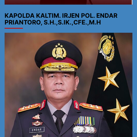
KAPOLDA KALTIM. IRJEN POL. ENDAR
PRIANTORO, S.H.,S.IK.,CFE.,M.H