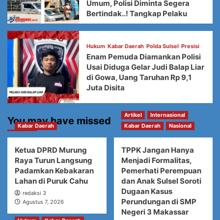
Umum, Polisi Diminta Segera
Bertindak..! Tangkap Pelaku
Hukum
Kabar Daerah
Polda Sulsel
Presisi
Enam Pemuda Diamankan Polisi
Usai Diduga Gelar Judi Balap Liar
di Gowa, Uang Taruhan Rp 9,1
Juta Disita
Artikel
Internasional
You may have missed
Kabar Daerah
Kabar Daerah
Nasional
Ketua DPRD Murung
TPPK Jangan Hanya
Raya Turun Langsung
Menjadi Formalitas,
Padamkan Kebakaran
Pemerhati Perempuan
Lahan di Puruk Cahu
dan Anak Sulsel Soroti
Dugaan Kasus
redaksi 3
Perundungan di SMP
Agustus 7, 2026
Negeri 3 Makassar