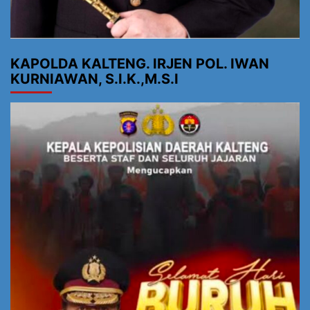
KAPOLDA KALTENG. IRJEN POL. IWAN
KURNIAWAN, S.I.K.,M.S.I