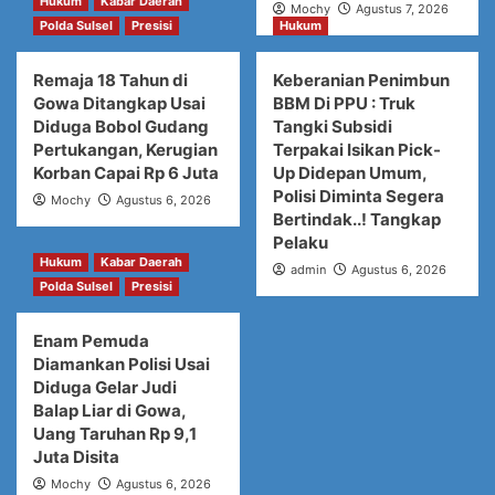
Hukum
Kabar Daerah
Mochy
Agustus 7, 2026
Polda Sulsel
Presisi
Hukum
Remaja 18 Tahun di
Keberanian Penimbun
Gowa Ditangkap Usai
BBM Di PPU : Truk
Diduga Bobol Gudang
Tangki Subsidi
Pertukangan, Kerugian
Terpakai Isikan Pick-
Korban Capai Rp 6 Juta
Up Didepan Umum,
Polisi Diminta Segera
Mochy
Agustus 6, 2026
Bertindak..! Tangkap
Pelaku
Hukum
Kabar Daerah
admin
Agustus 6, 2026
Polda Sulsel
Presisi
Enam Pemuda
Diamankan Polisi Usai
Diduga Gelar Judi
Balap Liar di Gowa,
Uang Taruhan Rp 9,1
Juta Disita
Mochy
Agustus 6, 2026