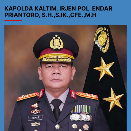
KAPOLDA KALTIM. IRJEN POL. ENDAR
PRIANTORO, S.H.,S.IK.,CFE.,M.H