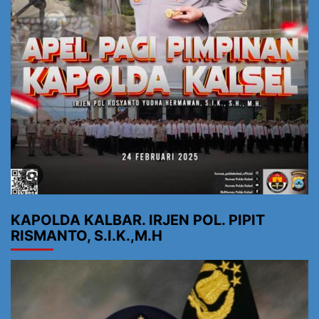
KAPOLDA KALBAR. IRJEN POL. PIPIT
RISMANTO, S.I.K.,M.H