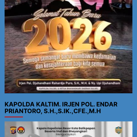
KAPOLDA KALTIM. IRJEN POL. ENDAR
PRIANTORO, S.H.,S.IK.,CFE.,M.H