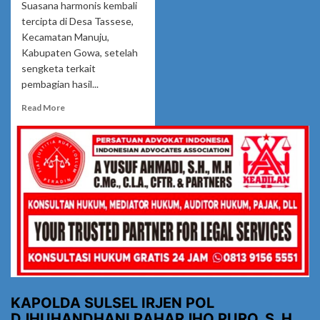
Suasana harmonis kembali
tercipta di Desa Tassese,
Kecamatan Manuju,
Kabupaten Gowa, setelah
sengketa terkait
pembagian hasil...
Read
Read More
more
about
Sengketa
Pembagian
Hasil
Panen
di
Tassese
Berakhir
Damai,
LBH
No
Viral
No
KAPOLDA SULSEL IRJEN POL
Justice
DJHUHANDHANI RAHARJHO PURO, S. H.,