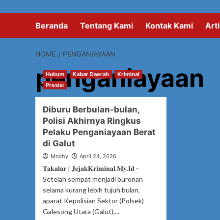
Beranda
Tentang Kami
Kontak Kami
Arti
HOME
PENGANIAYAAN
penganiayaan
Hukum
Kabar Daerah
Kriminal
Presisi
Diburu Berbulan-bulan,
Polisi Akhirnya Ringkus
Pelaku Penganiayaan Berat
di Galut
Mochy
April 24, 2026
𝐓𝐚𝐤𝐚𝐥𝐚𝐫 | 𝐉𝐞𝐣𝐚𝐤𝐊𝐫𝐢𝐦𝐢𝐧𝐚𝐥.𝐌𝐲.𝐈𝐝 -
Setelah sempat menjadi buronan
selama kurang lebih tujuh bulan,
aparat Kepolisian Sektor (Polsek)
Galesong Utara (Galut),...