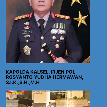
KAPOLDA KALSEL. IRJEN POL.
ROSYANTO YUDHA HERMAWAN,
S.I.K.,S.H.,M.H