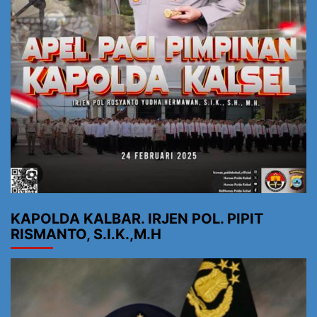
KAPOLDA KALBAR. IRJEN POL. PIPIT
RISMANTO, S.I.K.,M.H