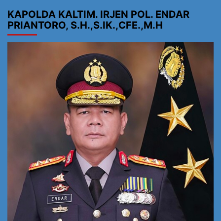
KAPOLDA KALTIM. IRJEN POL. ENDAR
PRIANTORO, S.H.,S.IK.,CFE.,M.H