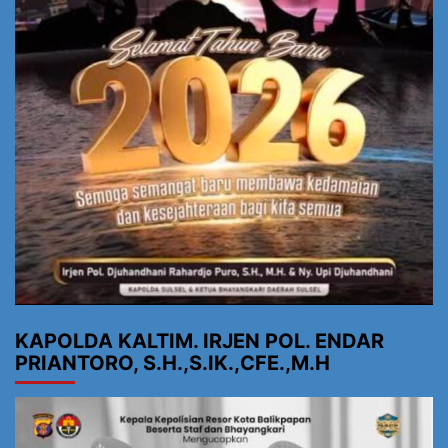
KAPOLDA KALTIM. IRJEN POL. ENDAR
PRIANTORO, S.H.,S.IK.,CFE.,M.H