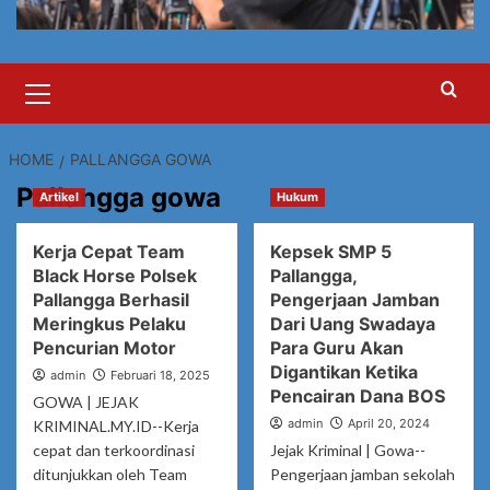
Primary
Menu
HOME
PALLANGGA GOWA
Pallangga gowa
Artikel
Hukum
Kerja Cepat Team
Kepsek SMP 5
Black Horse Polsek
Pallangga,
Pallangga Berhasil
Pengerjaan Jamban
Meringkus Pelaku
Dari Uang Swadaya
Pencurian Motor
Para Guru Akan
Digantikan Ketika
admin
Februari 18, 2025
Pencairan Dana BOS
GOWA | JEJAK
admin
April 20, 2024
KRIMINAL.MY.ID--Kerja
cepat dan terkoordinasi
Jejak Kriminal | Gowa--
ditunjukkan oleh Team
Pengerjaan jamban sekolah