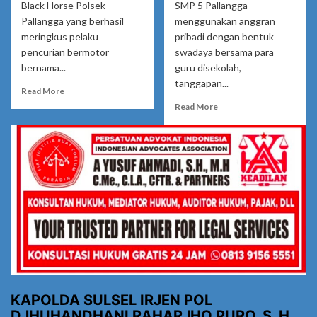
Black Horse Polsek
SMP 5 Pallangga
Pallangga yang berhasil
menggunakan anggran
meringkus pelaku
pribadi dengan bentuk
pencurian bermotor
swadaya bersama para
bernama...
guru disekolah,
tanggapan...
Read
Read More
more
Read
Read More
about
more
Kerja
about
Cepat
Kepsek
Team
SMP
Black
5
Horse
Pallangga,
Polsek
Pengerjaan
Pallangga
Jamban
Berhasil
Dari
Meringkus
Uang
Pelaku
Swadaya
Pencurian
Para
Motor
Guru
Akan
KAPOLDA SULSEL IRJEN POL
Digantikan
DJHUHANDHANI RAHARJHO PURO, S. H.,