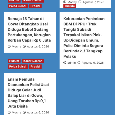
Hukum
Kabar Daerah
Mochy
Agustus 7, 2026
Polda Sulsel
Presisi
Hukum
Remaja 18 Tahun di
Keberanian Penimbun
Gowa Ditangkap Usai
BBM Di PPU : Truk
Diduga Bobol Gudang
Tangki Subsidi
Pertukangan, Kerugian
Terpakai Isikan Pick-
Korban Capai Rp 6 Juta
Up Didepan Umum,
Polisi Diminta Segera
Mochy
Agustus 6, 2026
Bertindak..! Tangkap
Pelaku
Hukum
Kabar Daerah
admin
Agustus 6, 2026
Polda Sulsel
Presisi
Enam Pemuda
Diamankan Polisi Usai
Diduga Gelar Judi
Balap Liar di Gowa,
Uang Taruhan Rp 9,1
Juta Disita
Mochy
Agustus 6, 2026