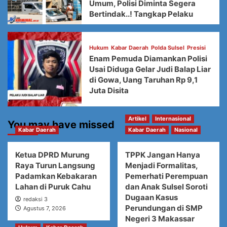
Umum, Polisi Diminta Segera
Bertindak..! Tangkap Pelaku
Hukum
Kabar Daerah
Polda Sulsel
Presisi
Enam Pemuda Diamankan Polisi
Usai Diduga Gelar Judi Balap Liar
di Gowa, Uang Taruhan Rp 9,1
Juta Disita
Artikel
Internasional
You may have missed
Kabar Daerah
Kabar Daerah
Nasional
Ketua DPRD Murung
TPPK Jangan Hanya
Raya Turun Langsung
Menjadi Formalitas,
Padamkan Kebakaran
Pemerhati Perempuan
Lahan di Puruk Cahu
dan Anak Sulsel Soroti
Dugaan Kasus
redaksi 3
Perundungan di SMP
Agustus 7, 2026
Negeri 3 Makassar