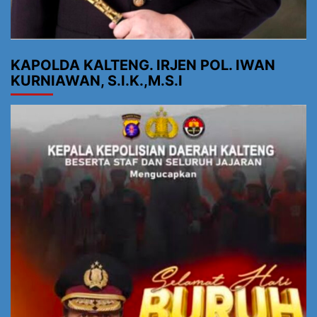
KAPOLDA KALTENG. IRJEN POL. IWAN
KURNIAWAN, S.I.K.,M.S.I