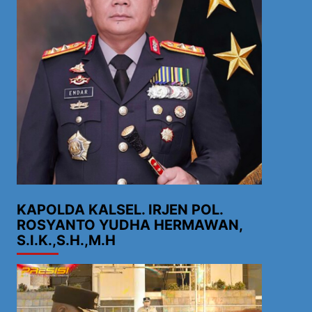
KAPOLDA KALSEL. IRJEN POL.
ROSYANTO YUDHA HERMAWAN,
S.I.K.,S.H.,M.H