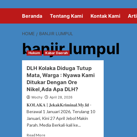
Beranda
Tentang Kami
Kontak Kami
Arti
HOME
BANJIR LUMPUL
banjir lumpul
Hukum
Kabar Daerah
DLH Kolaka Diduga Tutup
Mata, Warga : Nyawa Kami
Ditukar Dengan Ore
Nikel,Ada Apa DLH?
Mochy
April 28, 2026
𝐊𝐎𝐋𝐀𝐊𝐀 | 𝐉𝐞𝐤𝐚𝐤𝐊𝐫𝐢𝐦𝐢𝐧𝐚𝐥.𝐌𝐲.𝐈𝐝 -
Berawal 1 Januari 2026, Terulang 10
Januari, Kini 27 April Jebol Makin
Parah. Media Berkali-kali ke...
Read
Read More