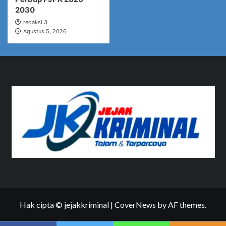
2030
redaksi 3
Agustus 5, 2026
Hak cipta © jejakkriminal
|
CoverNews
by AF themes.