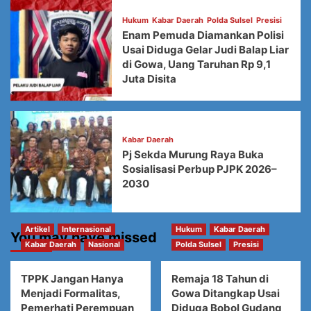
Hukum
Kabar Daerah
Polda Sulsel
Presisi
Enam Pemuda Diamankan Polisi
Usai Diduga Gelar Judi Balap Liar
di Gowa, Uang Taruhan Rp 9,1
Juta Disita
Kabar Daerah
Pj Sekda Murung Raya Buka
Sosialisasi Perbup PJPK 2026–
2030
Artikel
Internasional
Hukum
Kabar Daerah
You may have missed
Kabar Daerah
Nasional
Polda Sulsel
Presisi
TPPK Jangan Hanya
Remaja 18 Tahun di
Menjadi Formalitas,
Gowa Ditangkap Usai
Pemerhati Perempuan
Diduga Bobol Gudang