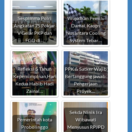
Sespimma Polri
Wujudkan Pemilu
Angkatan 75 Pokjar
Damai, Kaops
V Gelar PKP dan
Nusantara Cooling
FGD di…
System Tebar…
Refleksi 5 Tahun
PPK & Satker Wajib
Kepemimpinan,Hari
Bertanggung jawab:
Kedua Habib Hadi
Pengerjaan
Zainal…
Proyek…
Sekda Ninik Ira
Pemerintah kota
Wibawati
Probolinggo
Menyusun RPJPD