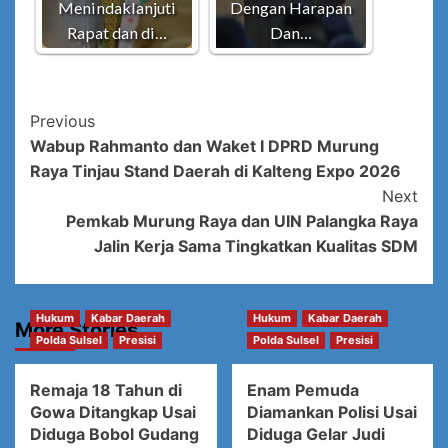
Menindaklanjuti
Dengan Harapan
Rapat dan di…
Dan…
Post
Previous
Wabup Rahmanto dan Waket I DPRD Murung
Navigation
Raya Tinjau Stand Daerah di Kalteng Expo 2026
Next
Pemkab Murung Raya dan UIN Palangka Raya
Jalin Kerja Sama Tingkatkan Kualitas SDM
Hukum
Kabar Daerah
Hukum
Kabar Daerah
More Stories
Polda Sulsel
Presisi
Polda Sulsel
Presisi
Remaja 18 Tahun di
Enam Pemuda
Gowa Ditangkap Usai
Diamankan Polisi Usai
Diduga Bobol Gudang
Diduga Gelar Judi