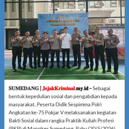
𝐒𝐔𝐌𝐄𝐃𝐀𝐍𝐆 |
𝐉𝐞𝐣𝐚𝐤𝐊𝐫𝐢𝐦𝐢𝐧𝐚𝐥.
𝐦𝐲.𝐢𝐝 –
Sebagai
bentuk kepedulian sosial dan pengabdian kepada
masyarakat, Peserta Didik Sespimma Polri
Angkatan ke-75 Pokjar V melaksanakan kegiatan
Bakti Sosial dalam rangka Praktik Kuliah Profesi
(PKP) di Mapolres Sumedang, Rabu (20/5/2026).