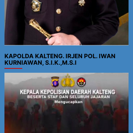
KAPOLDA KALTENG. IRJEN POL. IWAN
KURNIAWAN, S.I.K.,M.S.I