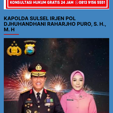
KAPOLDA SULSEL IRJEN POL
DJHUHANDHANI RAHARJHO PURO, S. H.,
M. H