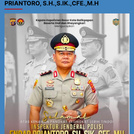
PRIANTORO, S.H.,S.IK.,CFE.,M.H