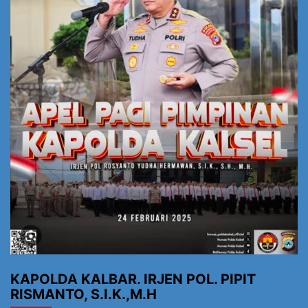
KAPOLDA KALBAR. IRJEN POL. PIPIT
RISMANTO, S.I.K.,M.H