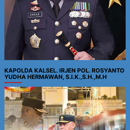
KAPOLDA KALSEL. IRJEN POL. ROSYANTO
YUDHA HERMAWAN, S.I.K.,S.H.,M.H