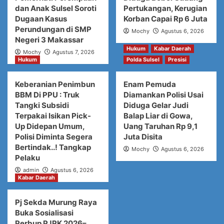
dan Anak Sulsel Soroti
Pertukangan, Kerugian
Dugaan Kasus
Korban Capai Rp 6 Juta
Perundungan di SMP
Mochy
Agustus 6, 2026
Negeri 3 Makassar
Hukum
Kabar Daerah
Mochy
Agustus 7, 2026
Hukum
Polda Sulsel
Presisi
Keberanian Penimbun
Enam Pemuda
BBM Di PPU : Truk
Diamankan Polisi Usai
Tangki Subsidi
Diduga Gelar Judi
Terpakai Isikan Pick-
Balap Liar di Gowa,
Up Didepan Umum,
Uang Taruhan Rp 9,1
Polisi Diminta Segera
Juta Disita
Bertindak..! Tangkap
Mochy
Agustus 6, 2026
Pelaku
admin
Agustus 6, 2026
Kabar Daerah
Pj Sekda Murung Raya
Buka Sosialisasi
Perbup PJPK 2026–