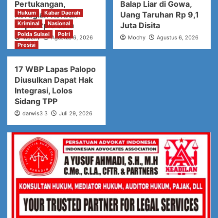
Pertukangan,
Balap Liar di Gowa,
Hukum
Kabar Daerah
Kerugian Korban
Uang Taruhan Rp 9,1
Kriminal
Nasional
Capai Rp 6 Juta
Juta Disita
Polda Sulsel
Polri
Mochy
Agustus 6, 2026
Mochy
Agustus 6, 2026
Presisi
17 WBP Lapas Palopo
Diusulkan Dapat Hak
Integrasi, Lolos
Sidang TPP
darwis3 3
Juli 29, 2026