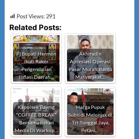
Post Views:
291
Related Posts:
Pj Bupati Hermon
Akhirudin
Ikuti Rakor
Apresiasi Operasi
Pengendalian
Pasar Murah, Bantu
Inflasi Daerah…
Masyarakat…
Kapolsek Bajeng
Harga Pupuk
"COFFEE BREAK"
Subsidi Melonjak di
Bersama Rekan
Tri Tunggal Jaya,
Media Di Warkop…
Petani…