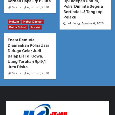
Korban Capai Rp 6 Juta
Up Didepan Umum,
Polisi Diminta Segera
Mochy
Agustus 6, 2026
Bertindak..! Tangkap
Pelaku
Hukum
Kabar Daerah
admin
Agustus 6, 2026
Polda Sulsel
Presisi
Enam Pemuda
Diamankan Polisi Usai
Diduga Gelar Judi
Balap Liar di Gowa,
Uang Taruhan Rp 9,1
Juta Disita
Mochy
Agustus 6, 2026