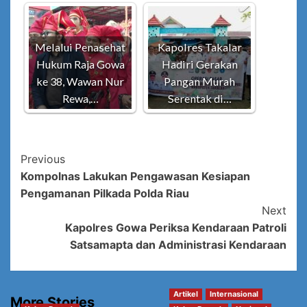
Melalui Penasehat
Kapolres Takalar
Hukum Raja Gowa
Hadiri Gerakan
ke 38, Wawan Nur
Pangan Murah
Rewa,…
Serentak di…
Post
Previous
Kompolnas Lakukan Pengawasan Kesiapan
Navigation
Pengamanan Pilkada Polda Riau
Next
Kapolres Gowa Periksa Kendaraan Patroli
Satsamapta dan Administrasi Kendaraan
Artikel
Internasional
More Stories