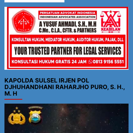
KAPOLDA SULSEL IRJEN POL
DJHUHANDHANI RAHARJHO PURO, S. H.,
M. H