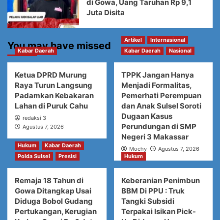
di Gowa, Uang Taruhan Rp 9,1
Juta Disita
Artikel
Internasional
You may have missed
Kabar Daerah
Kabar Daerah
Nasional
Ketua DPRD Murung
TPPK Jangan Hanya
Raya Turun Langsung
Menjadi Formalitas,
Padamkan Kebakaran
Pemerhati Perempuan
Lahan di Puruk Cahu
dan Anak Sulsel Soroti
Dugaan Kasus
redaksi 3
Perundungan di SMP
Agustus 7, 2026
Negeri 3 Makassar
Hukum
Kabar Daerah
Mochy
Agustus 7, 2026
Polda Sulsel
Presisi
Hukum
Remaja 18 Tahun di
Keberanian Penimbun
Gowa Ditangkap Usai
BBM Di PPU : Truk
Diduga Bobol Gudang
Tangki Subsidi
Pertukangan, Kerugian
Terpakai Isikan Pick-