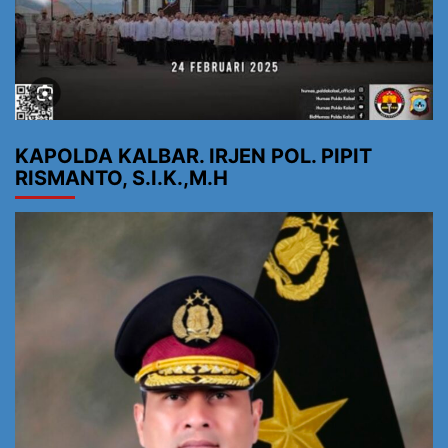
KAPOLDA KALBAR. IRJEN POL. PIPIT
RISMANTO, S.I.K.,M.H