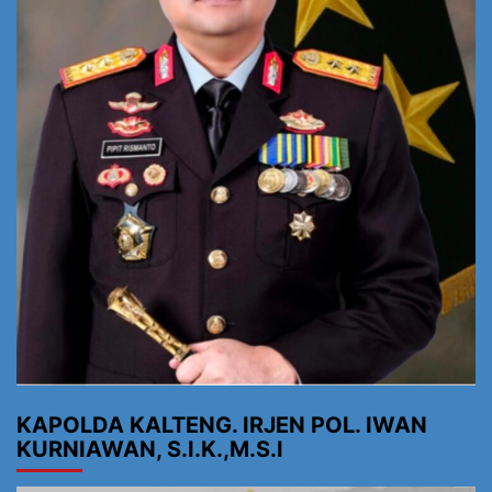
KAPOLDA KALTENG. IRJEN POL. IWAN
KURNIAWAN, S.I.K.,M.S.I