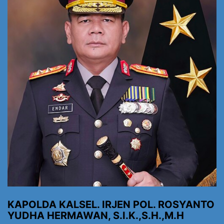
KAPOLDA KALSEL. IRJEN POL. ROSYANTO
YUDHA HERMAWAN, S.I.K.,S.H.,M.H