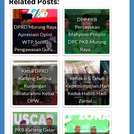
Related Posts:
DPP PKB
DPRD Murung Raya
Percayakan
Apresiasi Opini
Mahyono Pimpin
WTP, Soroti
DPC PKB Murung
Pengawasan Guru…
Raya…
Ketua DPRD
Kalteng Terima
Refleksi 5 Tahun
Kunjungan
Kepemimpinan,Hari
Silaturahmi Ketua
Kedua Habib Hadi
DPW…
Zainal…
PKB Kalteng Gelar