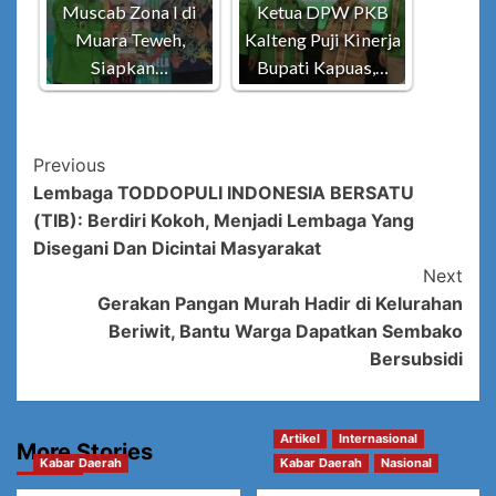
Muscab Zona I di
Ketua DPW PKB
Muara Teweh,
Kalteng Puji Kinerja
Siapkan…
Bupati Kapuas,…
Post
Previous
Lembaga TODDOPULI INDONESIA BERSATU
Navigation
(TIB): Berdiri Kokoh, Menjadi Lembaga Yang
Disegani Dan Dicintai Masyarakat
Next
Gerakan Pangan Murah Hadir di Kelurahan
Beriwit, Bantu Warga Dapatkan Sembako
Bersubsidi
Artikel
Internasional
More Stories
Kabar Daerah
Kabar Daerah
Nasional