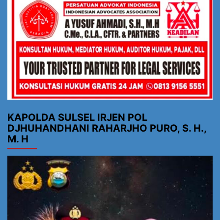
KAPOLDA SULSEL IRJEN POL
DJHUHANDHANI RAHARJHO PURO, S. H.,
M. H