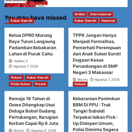
Artikel
Internasional
You may have missed
Kabar Daerah
Kabar Daerah
Nasional
Ketua DPRD Murung
TPPK Jangan Hanya
Raya Turun Langsung
Menjadi Formalitas,
Padamkan Kebakaran
Pemerhati Perempuan
Lahan di Puruk Cahu
dan Anak Sulsel Soroti
Dugaan Kasus
redaksi 3
Perundungan di SMP
Agustus 7, 2026
Negeri 3 Makassar
Hukum
Kabar Daerah
Mochy
Agustus 7, 2026
Polda Sulsel
Presisi
Hukum
Remaja 18 Tahun di
Keberanian Penimbun
Gowa Ditangkap Usai
BBM Di PPU : Truk
Diduga Bobol Gudang
Tangki Subsidi
Pertukangan, Kerugian
Terpakai Isikan Pick-
Korban Capai Rp 6 Juta
Up Didepan Umum,
Polisi Diminta Segera
Mochy
Agustus 6, 2026