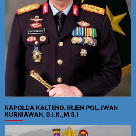
KAPOLDA KALTENG. IRJEN POL. IWAN
KURNIAWAN, S.I.K.,M.S.I