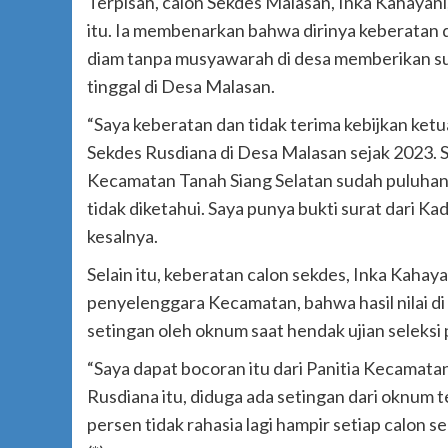
Terpisah, calon Sekdes Malasan, Inka Kahayani
itu. Ia membenarkan bahwa dirinya keberatan 
diam tanpa musyawarah di desa memberikan su
tinggal di Desa Malasan.
“Saya keberatan dan tidak terima kebijkan ke
Sekdes Rusdiana di Desa Malasan sejak 2023. 
Kecamatan Tanah Siang Selatan sudah puluhan t
tidak diketahui. Saya punya bukti surat dari 
kesalnya.
Selain itu, keberatan calon sekdes, Inka Kahay
penyelenggara Kecamatan, bahwa hasil nilai di
setingan oleh oknum saat hendak ujian seleksi
“Saya dapat bocoran itu dari Panitia Kecamatan
Rusdiana itu, diduga ada setingan dari oknum 
persen tidak rahasia lagi hampir setiap calon s