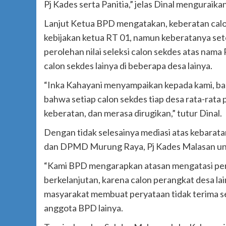
Pj Kades serta Panitia,” jelas Dinal menguraikan
Lanjut Ketua BPD mengatakan, keberatan calon
kebijakan ketua RT 01, namun keberatanya set
perolehan nilai seleksi calon sekdes atas nama
calon sekdes lainya di beberapa desa lainya.
“Inka Kahayani menyampaikan kepada kami, bahw
bahwa setiap calon sekdes tiap desa rata-rata 
keberatan, dan merasa dirugikan,” tutur Dinal.
Dengan tidak selesainya mediasi atas kebarat
dan DPMD Murung Raya, Pj Kades Malasan unt
“Kami BPD mengarapkan atasan mengatasi perma
berkelanjutan, karena calon perangkat desa lai
masyarakat membuat peryataan tidak terima set
anggota BPD lainya.