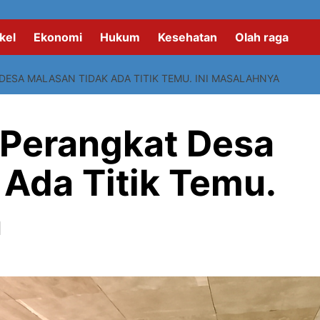
kel
Ekonomi
Hukum
Kesehatan
Olah raga
DESA MALASAN TIDAK ADA TITIK TEMU. INI MASALAHNYA
 Perangkat Desa
Ada Titik Temu.
a