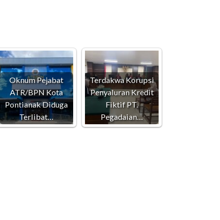
Oknum Pejabat
Terdakwa Korupsi
ATR/BPN Kota
Penyaluran Kredit
Pontianak Diduga
Fiktif PT.
Terlibat…
Pegadaian…