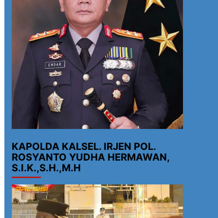
KAPOLDA KALSEL. IRJEN POL.
ROSYANTO YUDHA HERMAWAN,
S.I.K.,S.H.,M.H