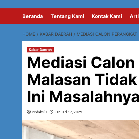
Beranda
Tentang Kami
Kontak Kami
Arti
HOME
KABAR DAERAH
MEDIASI CALON PERANGKAT 
Kabar Daerah
Mediasi Calon
Malasan Tidak 
Ini Masalahny
redaksi 1
Januari 17, 2025