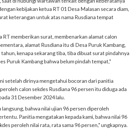
, saat di hubungi wartawan terkait dengan keberatanya
dengan kebijakan ketua RT 01 Desa Malasan secara diam,
rat keterangan untuk atas nama Rusdiana tempat
tua RT memberikan surat, membenarkan alamat calon
Sementara, alamat Rusdiana itu di Desa Puruk Kambang,
ahun, kenapa sekarang tiba, tiba dibuat surat pindahnya
Kades Puruk Kambang bahwa belum pindah tempat,”
ani setelah dirinya mengetahui bocoran dari panitia
 peroleh calon sekdes Rusdiana 96 persen itu diduga ada
 pada 31 Desember 2024 lalu.
 langsung, bahwa nilai ujian 96 persen diperoleh
tertentu. Panitia mengatakan kepada kami, bahwa nilai 96
ekdes peroleh nilai rata, rata sama 96 persen,” ungkapnya.