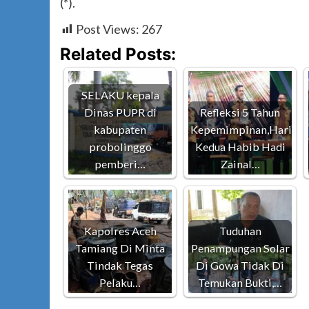
(*).
Post Views:
267
Related Posts:
SELAKU kepala
Dinas PUPR di
Refleksi 5 Tahun
kabupaten
Kepemimpinan,Hari
probolinggo
Kedua Habib Hadi
pemberi…
Zainal…
Kapolres Aceh
Tuduhan
Tamiang Di Minta
Penampungan Solar
Tindak Tegas
Di Gowa Tidak Di
Pelaku…
Temukan Bukti,…