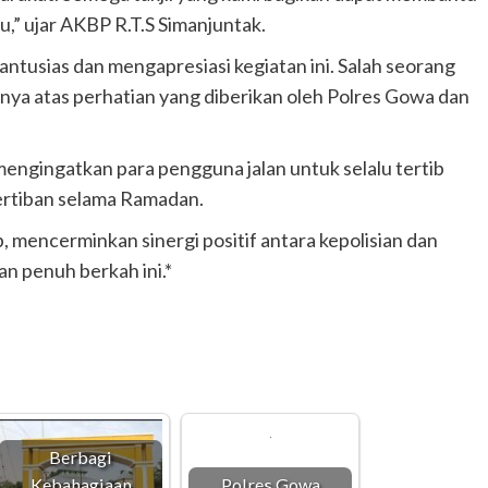
,” ujar AKBP R.T.S Simanjuntak.
ntusias dan mengapresiasi kegiatan ini. Salah seorang
ya atas perhatian yang diberikan oleh Polres Gowa dan
mengingatkan para pengguna jalan untuk selalu tertib
tertiban selama Ramadan.
, mencerminkan sinergi positif antara kepolisian dan
n penuh berkah ini.*
Berbagi
Kebahagiaan
Polres Gowa