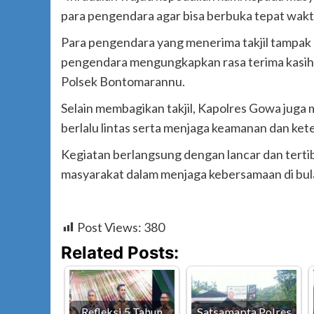
para pengendara agar bisa berbuka tepat waktu
Para pengendara yang menerima takjil tampak a
pengendara mengungkapkan rasa terima kasihn
Polsek Bontomarannu.
Selain membagikan takjil, Kapolres Gowa juga 
berlalu lintas serta menjaga keamanan dan ke
Kegiatan berlangsung dengan lancar dan tertib
masyarakat dalam menjaga kebersamaan di bula
Post Views:
380
Related Posts:
Refleksi 5 Tahun
Satsamapta Polres