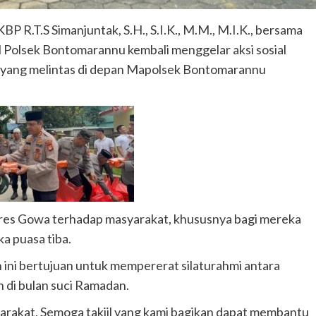
 R.T.S Simanjuntak, S.H., S.I.K., M.M., M.I.K., bersama
 Polsek Bontomarannu kembali menggelar aksi sosial
 yang melintas di depan Mapolsek Bontomarannu
lres Gowa terhadap masyarakat, khususnya bagi mereka
a puasa tiba.
ni bertujuan untuk mempererat silaturahmi antara
h di bulan suci Ramadan.
yarakat. Semoga takjil yang kami bagikan dapat membantu