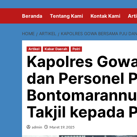
Beranda
Tentang Kami
Kontak Kami
Arti
HOME
ARTIKEL
KAPOLRES GOWA BERSAMA PJU DAN
Artikel
Kabar Daerah
Polri
Kapolres Gow
dan Personel 
Bontomarannu
Takjil kepada
admin
Maret 19, 2025