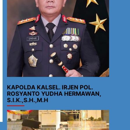
KAPOLDA KALSEL. IRJEN POL.
ROSYANTO YUDHA HERMAWAN,
S.I.K.,S.H.,M.H