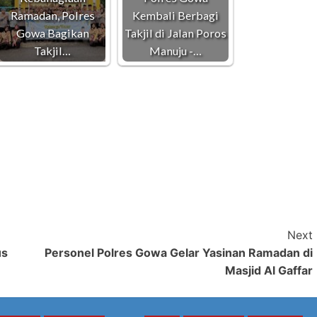
Ramadan, Polres
Kembali Berbagi
Gowa Bagikan
Takjil di Jalan Poros
Takjil…
Manuju -…
Next
us
Personel Polres Gowa Gelar Yasinan Ramadan di
Masjid Al Gaffar