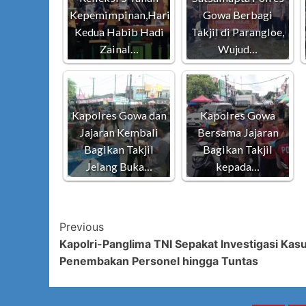
Kepemimpinan,Hari
Gowa Berbagi
Kedua Habib Hadi
Takjil di Parangloe,
Zainal…
Wujud…
Kapolres Gowa dan
Kapolres Gowa
Jajaran Kembali
Bersama Jajaran
Bagikan Takjil
Bagikan Takjil
Jelang Buka…
kepada…
Post
Previous
Kapolri-Panglima TNI Sepakat Investigasi Kas
Navigation
Penembakan Personel hingga Tuntas