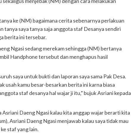
u sekaligus menjebak (NM) dengan cara melakukan
rtanya ke (NM) bagaimana cerita sebenarnya perlakuan
 tanya saya tanya saja anggota staf Desanya sendiri
 berita ini tersebar.
aeng Ngasi sedang merekam sehingga (NM) bertanya
mbil Handphone tersebut dan menghapus hasil
uruh saya untuk bukti dan laporan saya sama Pak Desa.
k usah kamu besar-besarkan berita ini karna biasa
gota staf desanya hal wajar ji itu,” bujuk Asriani kepada
Asriani Daeng Ngasi kalau kita anggap wajar berarti kita
cium), Asriani Daeng Ngasi menjawab kalau saya tidak mau
 ke staf yang lain.