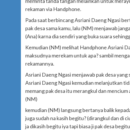
meminta tanda tangan melainkan untuk meray
rekaman via Handphone.
Pada saat berbincang Asriani Daeng Ngasi be
pak desa sama kamu, lalu (NM) menjawab jangan
(Ana) karna dia sendiri yang buka suara sehingga
Kemudian (NM) melihat Handphone Asriani D
maksudnya merekam untuk apa? sambil menga
rekamannya.
Asriani Daeng Ngasi menjawab pak desa yang s
Asriani Daeng Ngasi kemudian melanjutkan tida
memang pak desa itu merangkul dan mencium ang
(NM)
kemudian (NM) langsung bertanya balik kepada 
juga sudah na kasih begitu? (dirangkul dan di 
ja dikasih begitu iya tapi biasa ji pak desa begitu