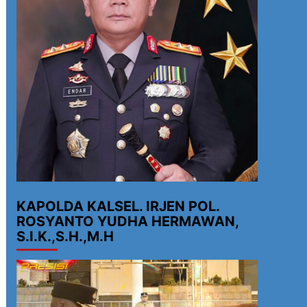
KAPOLDA KALSEL. IRJEN POL.
ROSYANTO YUDHA HERMAWAN,
S.I.K.,S.H.,M.H