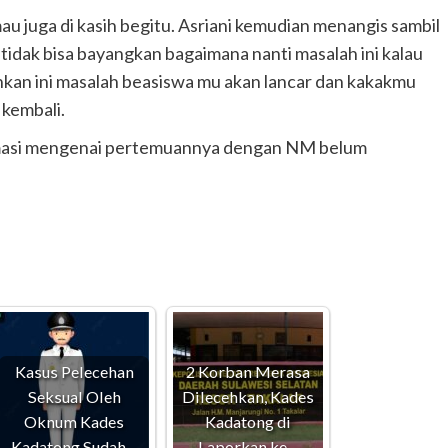
 juga di kasih begitu. Asriani kemudian menangis sambil
tidak bisa bayangkan bagaimana nanti masalah ini kalau
kan ini masalah beasiswa mu akan lancar dan kakakmu
 kembali.
irmasi mengenai pertemuannya dengan NM belum
Kasus Pelecehan
2 Korban Merasa
Seksual Oleh
Dilecehkan, Kades
Oknum Kades
Kadatong di
Kadatong Sudah…
Laporkan ke…