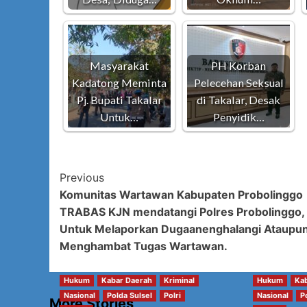
Masyarakat
PH Korban
Kadatong Meminta
Pelecehan Seksual
Pj. Bupati Takalar
di Takalar, Desak
Untuk…
Penyidik…
Post
Previous
Komunitas Wartawan Kabupaten Probolinggo
Navigation
TRABAS KJN mendatangi Polres Probolinggo,
Untuk Melaporkan Dugaanenghalangi Ataupu
Menghambat Tugas Wartawan.
Hukum
Kabar Daerah
Kriminal
Hukum
Ka
Nasional
Polda Sulsel
Polri
Nasional
P
More Stories