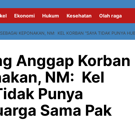
kel
Ekonomi
Hukum
Kesehatan
Olah raga
EBAGAI KEPONAKAN, NM: KEL KORBAN “SAYA TIDAK PUNYA HU
ng Anggap Korban
akan, NM: Kel
Tidak Punya
uarga Sama Pak