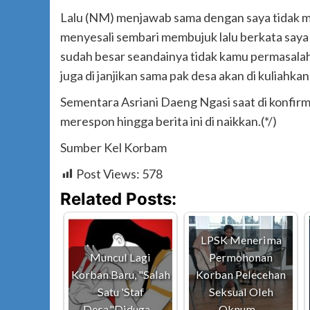
Lalu (NM) menjawab sama dengan saya tidak mau
menyesali sembari membujuk lalu berkata saya 
sudah besar seandainya tidak kamu permasalah
juga di janjikan sama pak desa akan di kuliahkan
Sementara Asriani Daeng Ngasi saat di konf
merespon hingga berita ini di naikkan.(*/)
Sumber Kel Korbam
Post Views:
578
Related Posts:
LPSK Menerima
Muncul Lagi
Permohonan
Korban Baru, "Salah
Korban Pelecehan
Satu 'Staf
Seksual Oleh
Desa,"Diduga…
Oknum…