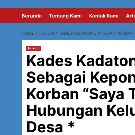
Beranda
Tentang Kami
Kontak Kami
Arti
HOME
HUKUM
KADES KADATONG ANGGAP KORBAN S
Hukum
Kades Kadato
Sebagai Kepon
Korban “Saya 
Hubungan Kel
Desa *