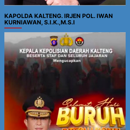
KAPOLDA KALTENG. IRJEN POL. IWAN
KURNIAWAN, S.I.K.,M.S.I