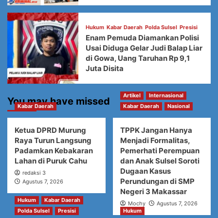
Hukum
Kabar Daerah
Polda Sulsel
Presisi
Enam Pemuda Diamankan Polisi
Usai Diduga Gelar Judi Balap Liar
di Gowa, Uang Taruhan Rp 9,1
Juta Disita
Artikel
Internasional
You may have missed
Kabar Daerah
Kabar Daerah
Nasional
Ketua DPRD Murung
TPPK Jangan Hanya
Raya Turun Langsung
Menjadi Formalitas,
Padamkan Kebakaran
Pemerhati Perempuan
Lahan di Puruk Cahu
dan Anak Sulsel Soroti
Dugaan Kasus
redaksi 3
Perundungan di SMP
Agustus 7, 2026
Negeri 3 Makassar
Hukum
Kabar Daerah
Mochy
Agustus 7, 2026
Polda Sulsel
Presisi
Hukum