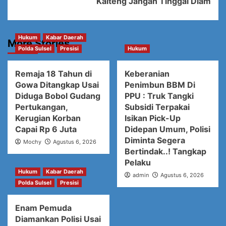
Kalteng Jangan Tinggal Diam
Hukum
Kabar Daerah
More Stories
Polda Sulsel
Presisi
Hukum
Remaja 18 Tahun di
Keberanian
Gowa Ditangkap Usai
Penimbun BBM Di
Diduga Bobol Gudang
PPU : Truk Tangki
Pertukangan,
Subsidi Terpakai
Kerugian Korban
Isikan Pick-Up
Capai Rp 6 Juta
Didepan Umum, Polisi
Diminta Segera
Mochy
Agustus 6, 2026
Bertindak..! Tangkap
Pelaku
Hukum
Kabar Daerah
admin
Agustus 6, 2026
Polda Sulsel
Presisi
Enam Pemuda
Diamankan Polisi Usai