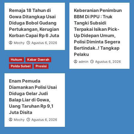
Remaja 18 Tahun di
Keberanian Penimbun
Gowa Ditangkap Usai
BBM Di PPU : Truk
Diduga Bobol Gudang
Tangki Subsidi
Pertukangan, Kerugian
Terpakai Isikan Pick-
Korban Capai Rp 6 Juta
Up Didepan Umum,
Polisi Diminta Segera
Mochy
Agustus 6, 2026
Bertindak..! Tangkap
Pelaku
Hukum
Kabar Daerah
admin
Agustus 6, 2026
Polda Sulsel
Presisi
Enam Pemuda
Diamankan Polisi Usai
Diduga Gelar Judi
Balap Liar di Gowa,
Uang Taruhan Rp 9,1
Juta Disita
Mochy
Agustus 6, 2026