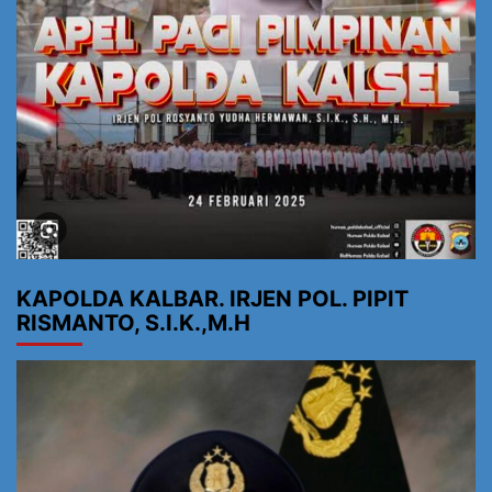
KAPOLDA KALBAR. IRJEN POL. PIPIT
RISMANTO, S.I.K.,M.H