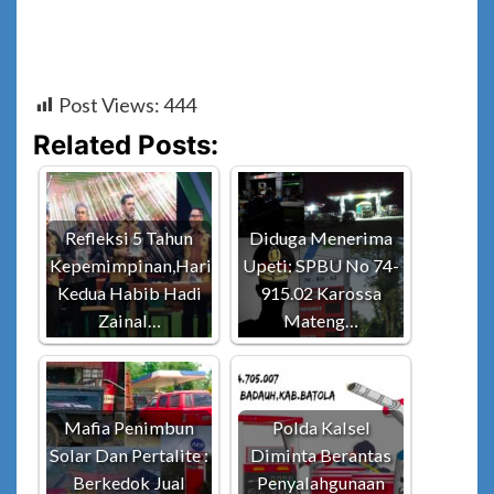
Post Views:
444
Related Posts:
Refleksi 5 Tahun
Diduga Menerima
Kepemimpinan,Hari
Upeti: SPBU No 74-
Kedua Habib Hadi
915.02 Karossa
Zainal…
Mateng…
Mafia Penimbun
Polda Kalsel
Solar Dan Pertalite :
Diminta Berantas
Berkedok Jual
Penyalahgunaan