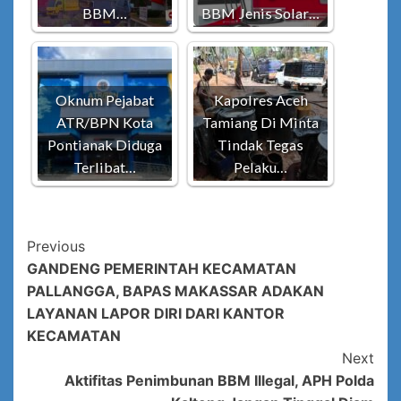
BBM…
BBM Jenis Solar…
Oknum Pejabat
Kapolres Aceh
ATR/BPN Kota
Tamiang Di Minta
Pontianak Diduga
Tindak Tegas
Terlibat…
Pelaku…
Post
Previous
GANDENG PEMERINTAH KECAMATAN
Navigation
PALLANGGA, BAPAS MAKASSAR ADAKAN
LAYANAN LAPOR DIRI DARI KANTOR
KECAMATAN
Next
Aktifitas Penimbunan BBM Illegal, APH Polda