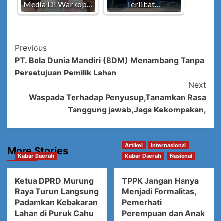
Media Di Warkop…
Terlibat…
Post
Previous
PT. Bola Dunia Mandiri (BDM) Menambang Tanpa
Navigation
Persetujuan Pemilik Lahan
Next
Waspada Terhadap Penyusup,Tanamkan Rasa
Tanggung jawab,Jaga Kekompakan,
Artikel
Internasional
More Stories
Kabar Daerah
Kabar Daerah
Nasional
Ketua DPRD Murung
TPPK Jangan Hanya
Raya Turun Langsung
Menjadi Formalitas,
Padamkan Kebakaran
Pemerhati
Lahan di Puruk Cahu
Perempuan dan Anak