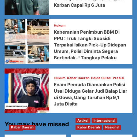
Korban Capai Rp 6 Juta
Hukum
Keberanian Penimbun BBM Di
PPU : Truk Tangki Subsidi
Terpakai Isikan Pick-Up Didepan
Umum, Polisi Diminta Segera
Bertindak..! Tangkap Pelaku
Hukum
Kabar Daerah
Polda Sulsel
Presisi
Enam Pemuda Diamankan Polisi
Usai Diduga Gelar Judi Balap Liar
di Gowa, Uang Taruhan Rp 9,1
Juta Disita
Artikel
Internasional
You may have missed
Kabar Daerah
Kabar Daerah
Nasional