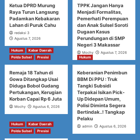
Ketua DPRD Murung
TPPK Jangan Hanya
Raya Turun Langsung
Menjadi Formalitas,
Padamkan Kebakaran
Pemerhati Perempuan
Lahan di Puruk Cahu
dan Anak Sulsel Soroti
Dugaan Kasus
redaksi 3
Perundungan di SMP
Agustus 7, 2026
Negeri 3 Makassar
Hukum
Kabar Daerah
Mochy
Agustus 7, 2026
Polda Sulsel
Presisi
Hukum
Remaja 18 Tahun di
Keberanian Penimbun
Gowa Ditangkap Usai
BBM Di PPU : Truk
Diduga Bobol Gudang
Tangki Subsidi
Pertukangan, Kerugian
Terpakai Isikan Pick-
Korban Capai Rp 6 Juta
Up Didepan Umum,
Polisi Diminta Segera
Mochy
Agustus 6, 2026
Bertindak..! Tangkap
Pelaku
Hukum
Kabar Daerah
admin
Agustus 6, 2026
Polda Sulsel
Presisi