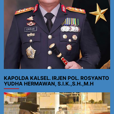
KAPOLDA KALSEL. IRJEN POL. ROSYANTO
YUDHA HERMAWAN, S.I.K.,S.H.,M.H