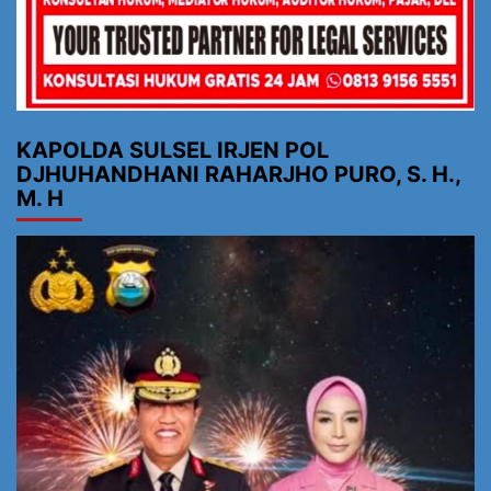
KAPOLDA SULSEL IRJEN POL
DJHUHANDHANI RAHARJHO PURO, S. H.,
M. H