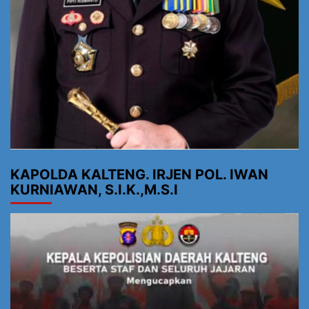
KAPOLDA KALTENG. IRJEN POL. IWAN
KURNIAWAN, S.I.K.,M.S.I