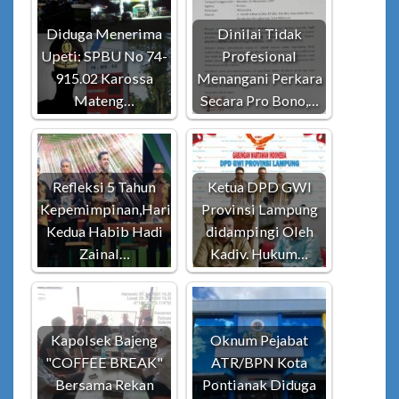
Diduga Menerima
Dinilai Tidak
Upeti: SPBU No 74-
Profesional
915.02 Karossa
Menangani Perkara
Mateng…
Secara Pro Bono,…
Refleksi 5 Tahun
Ketua DPD GWI
Kepemimpinan,Hari
Provinsi Lampung
Kedua Habib Hadi
didampingi Oleh
Zainal…
Kadiv. Hukum…
Kapolsek Bajeng
Oknum Pejabat
"COFFEE BREAK"
ATR/BPN Kota
Bersama Rekan
Pontianak Diduga