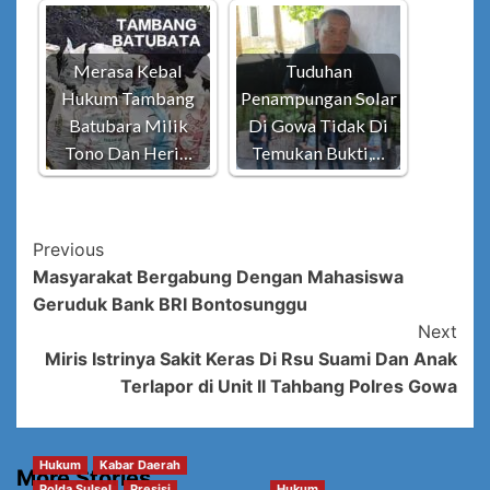
Merasa Kebal
Tuduhan
Hukum Tambang
Penampungan Solar
Batubara Milik
Di Gowa Tidak Di
Tono Dan Heri…
Temukan Bukti,…
Post
Previous
Masyarakat Bergabung Dengan Mahasiswa
Navigation
Geruduk Bank BRI Bontosunggu
Next
Miris Istrinya Sakit Keras Di Rsu Suami Dan Anak
Terlapor di Unit II Tahbang Polres Gowa
Hukum
Kabar Daerah
More Stories
Polda Sulsel
Presisi
Hukum