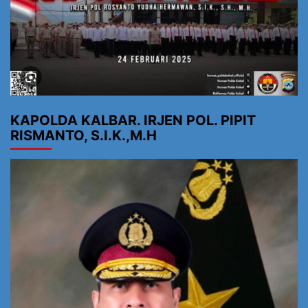
KAPOLDA KALBAR. IRJEN POL. PIPIT
RISMANTO, S.I.K.,M.H