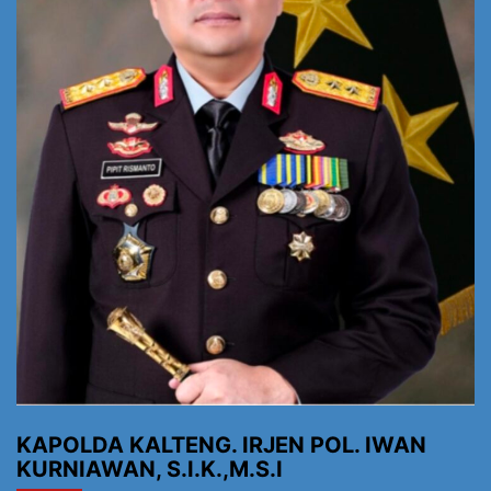
KAPOLDA KALTENG. IRJEN POL. IWAN
KURNIAWAN, S.I.K.,M.S.I