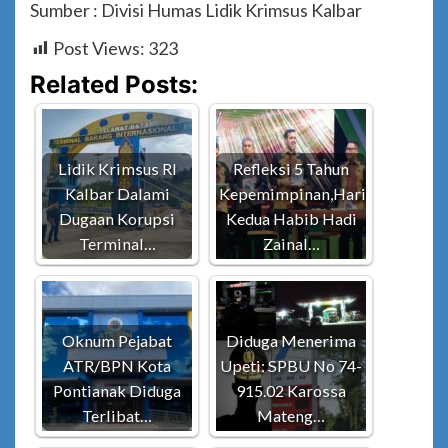
Sumber : Divisi Humas Lidik Krimsus Kalbar
Post Views:
323
Related Posts:
Lidik Krimsus RI
Refleksi 5 Tahun
Kalbar Dalami
Kepemimpinan,Hari
Dugaan Korupsi
Kedua Habib Hadi
Terminal…
Zainal…
Oknum Pejabat
Diduga Menerima
ATR/BPN Kota
Upeti: SPBU No 74-
Pontianak Diduga
915.02 Karossa
Terlibat…
Mateng…