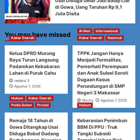
Usai Diduga Gelar Judi Balap Liar
di Gowa, Uang Taruhan Rp 9,1
Juta Disita
Artikel
Internasional
You may have missed
Kabar Daerah
Kabar Daerah
Nasional
Ketua DPRD Murung
TPPK Jangan Hanya
Raya Turun Langsung
Menjadi Formalitas,
Padamkan Kebakaran
Pemerhati Perempuan
Lahan di Puruk Cahu
dan Anak Sulsel Soroti
Dugaan Kasus
redaksi 3
Perundungan di SMP
Agustus 7, 2026
Negeri 3 Makassar
Hukum
Kabar Daerah
Mochy
Agustus 7, 2026
Polda Sulsel
Presisi
Hukum
Remaja 18 Tahun di
Keberanian Penimbun
Gowa Ditangkap Usai
BBM Di PPU : Truk
Diduga Bobol Gudang
Tangki Subsidi