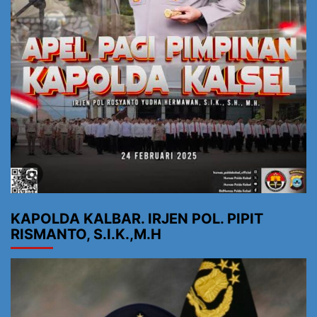
KAPOLDA KALBAR. IRJEN POL. PIPIT
RISMANTO, S.I.K.,M.H