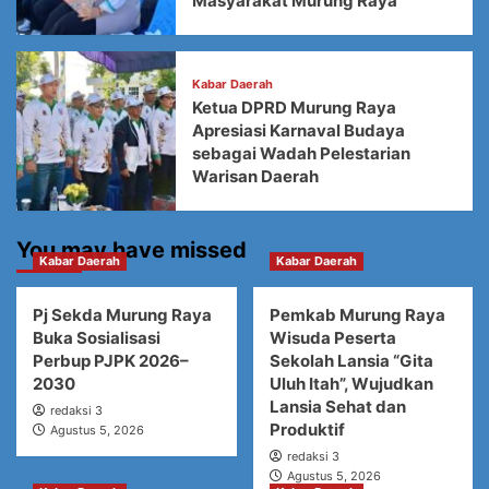
Masyarakat Murung Raya
Kabar Daerah
Ketua DPRD Murung Raya
Apresiasi Karnaval Budaya
sebagai Wadah Pelestarian
Warisan Daerah
You may have missed
Kabar Daerah
Kabar Daerah
Pj Sekda Murung Raya
Pemkab Murung Raya
Buka Sosialisasi
Wisuda Peserta
Perbup PJPK 2026–
Sekolah Lansia “Gita
2030
Uluh Itah”, Wujudkan
Lansia Sehat dan
redaksi 3
Produktif
Agustus 5, 2026
redaksi 3
Agustus 5, 2026