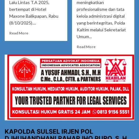
Lalu Lintas T.A 2025,
meningkatkan
bertempat di Hotel
profesionalisme dan tata
Maxone Balikpapan, Rabu
kelola administrasi digital
(8/10/2025)....
yang berintegritas, Polda
Kaltim melalui Sekretariat
Read
Read More
Umum...
more
about
Read
Read More
Tekankan
more
Inovasi
about
dan
Polda
Profesionalisme
Kaltim
Pelayanan
Dorong
Publik,
Penguatan
Kapolda
Integritas
Kaltim
Administrasi
Pimpin
dan
Rakernis
Tata
Fungsi
Naskah
Lantas
Surat-
2025
Menyurat
Lewat
KAPOLDA SULSEL IRJEN POL
Program
DJHUHANDHANI RAHARJHO PURO, S. H.,