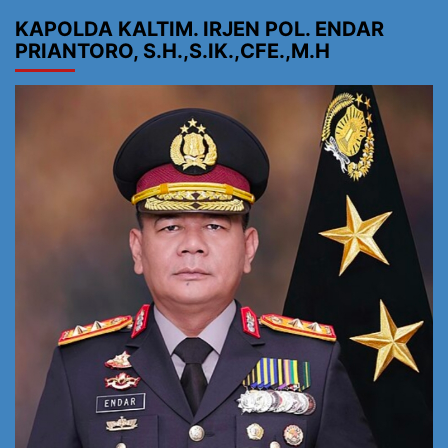
KAPOLDA KALTIM. IRJEN POL. ENDAR
PRIANTORO, S.H.,S.IK.,CFE.,M.H