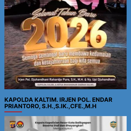
KAPOLDA KALTIM. IRJEN POL. ENDAR
PRIANTORO, S.H.,S.IK.,CFE.,M.H