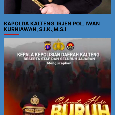
KAPOLDA KALTENG. IRJEN POL. IWAN
KURNIAWAN, S.I.K.,M.S.I