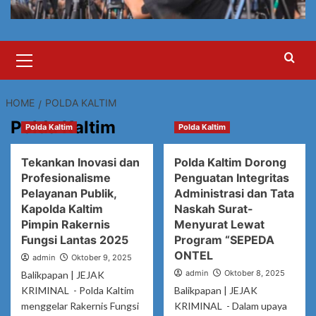
Primary
Menu
HOME
POLDA KALTIM
Polda Kaltim
Polda Kaltim
Polda Kaltim
Tekankan Inovasi dan
Polda Kaltim Dorong
Profesionalisme
Penguatan Integritas
Pelayanan Publik,
Administrasi dan Tata
Kapolda Kaltim
Naskah Surat-
Pimpin Rakernis
Menyurat Lewat
Fungsi Lantas 2025
Program “SEPEDA
ONTEL
admin
Oktober 9, 2025
admin
Oktober 8, 2025
Balikpapan | JEJAK
KRIMINAL - Polda Kaltim
Balikpapan | JEJAK
menggelar Rakernis Fungsi
KRIMINAL - Dalam upaya