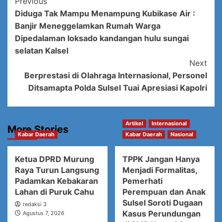
Post
Previous
Diduga Tak Mampu Menampung Kubikase Air :
Navigation
Banjir Meneggelamkan Rumah Warga
Dipedalaman loksado kandangan hulu sungai
selatan Kalsel
Next
Berprestasi di Olahraga Internasional, Personel
Ditsamapta Polda Sulsel Tuai Apresiasi Kapolri
Artikel
Internasional
More Stories
Kabar Daerah
Kabar Daerah
Nasional
Ketua DPRD Murung
TPPK Jangan Hanya
Raya Turun Langsung
Menjadi Formalitas,
Padamkan Kebakaran
Pemerhati
Lahan di Puruk Cahu
Perempuan dan Anak
Sulsel Soroti Dugaan
redaksi 3
Kasus Perundungan
Agustus 7, 2026