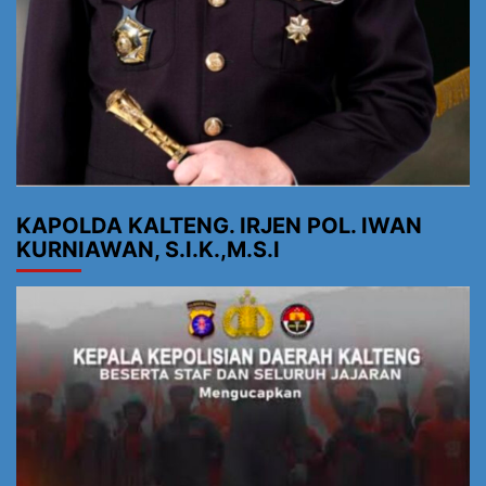
KAPOLDA KALTENG. IRJEN POL. IWAN
KURNIAWAN, S.I.K.,M.S.I