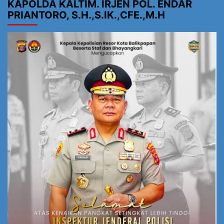
KAPOLDA KALTIM. IRJEN POL. ENDAR
PRIANTORO, S.H.,S.IK.,CFE.,M.H