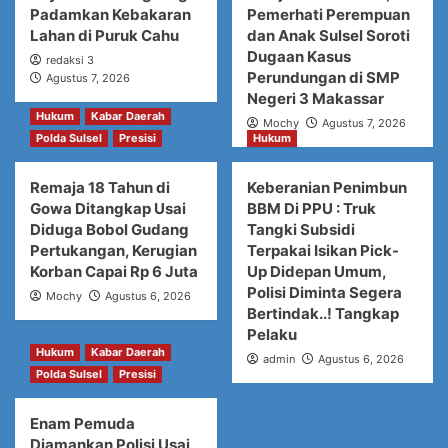
Padamkan Kebakaran
Pemerhati Perempuan
Lahan di Puruk Cahu
dan Anak Sulsel Soroti
Dugaan Kasus
redaksi 3
Perundungan di SMP
Agustus 7, 2026
Negeri 3 Makassar
Hukum
Kabar Daerah
Mochy
Agustus 7, 2026
Polda Sulsel
Presisi
Hukum
Remaja 18 Tahun di
Keberanian Penimbun
Gowa Ditangkap Usai
BBM Di PPU : Truk
Diduga Bobol Gudang
Tangki Subsidi
Pertukangan, Kerugian
Terpakai Isikan Pick-
Korban Capai Rp 6 Juta
Up Didepan Umum,
Polisi Diminta Segera
Mochy
Agustus 6, 2026
Bertindak..! Tangkap
Pelaku
Hukum
Kabar Daerah
admin
Agustus 6, 2026
Polda Sulsel
Presisi
Enam Pemuda
Diamankan Polisi Usai