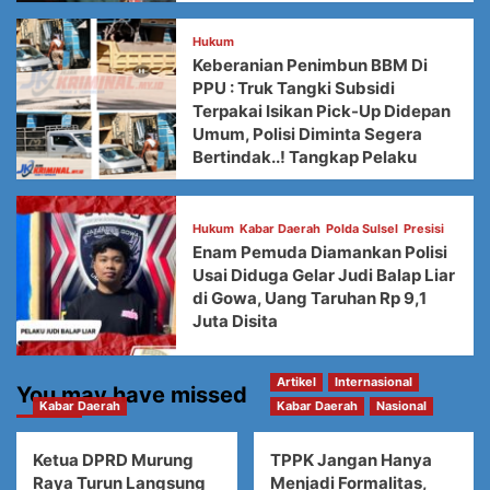
Hukum
Keberanian Penimbun BBM Di
PPU : Truk Tangki Subsidi
Terpakai Isikan Pick-Up Didepan
Umum, Polisi Diminta Segera
Bertindak..! Tangkap Pelaku
Hukum
Kabar Daerah
Polda Sulsel
Presisi
Enam Pemuda Diamankan Polisi
Usai Diduga Gelar Judi Balap Liar
di Gowa, Uang Taruhan Rp 9,1
Juta Disita
Artikel
Internasional
You may have missed
Kabar Daerah
Kabar Daerah
Nasional
Ketua DPRD Murung
TPPK Jangan Hanya
Raya Turun Langsung
Menjadi Formalitas,