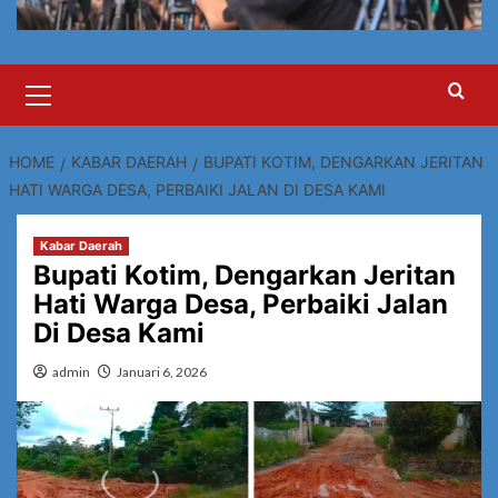
Primary
Menu
HOME
KABAR DAERAH
BUPATI KOTIM, DENGARKAN JERITAN
HATI WARGA DESA, PERBAIKI JALAN DI DESA KAMI
Kabar Daerah
Bupati Kotim, Dengarkan Jeritan
Hati Warga Desa, Perbaiki Jalan
Di Desa Kami
admin
Januari 6, 2026