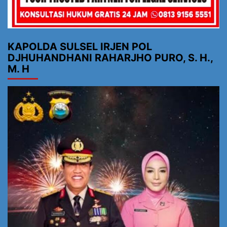
KAPOLDA SULSEL IRJEN POL
DJHUHANDHANI RAHARJHO PURO, S. H.,
M. H