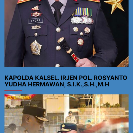
KAPOLDA KALSEL. IRJEN POL. ROSYANTO
YUDHA HERMAWAN, S.I.K.,S.H.,M.H