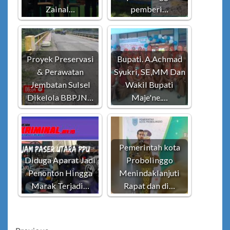
Zainal…
pemberi…
Proyek Preservasi
Bupati. A.Achmad
& Perawatan
Syukri, SE,MM Dan
Jembatan Sulsel
Wakil Bupati
Dikelola BBPJN…
Maje'ne.…
Pemerintah kota
Diduga Aparat Jadi
Probolinggo
Penonton Hingga
Menindaklanjuti
Marak Terjadi…
Rapat dan di…