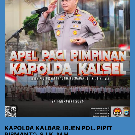
KAPOLDA KALBAR. IRJEN POL. PIPIT
RISMANTO, S.I.K.,M.H