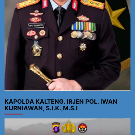
KAPOLDA KALTENG. IRJEN POL. IWAN
KURNIAWAN, S.I.K.,M.S.I