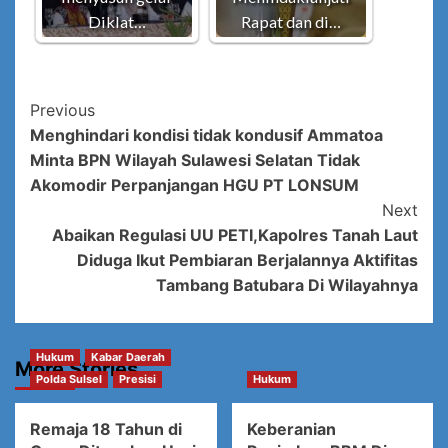
Diklat…
Rapat dan di…
Post
Previous
Menghindari kondisi tidak kondusif Ammatoa
Navigation
Minta BPN Wilayah Sulawesi Selatan Tidak
Akomodir Perpanjangan HGU PT LONSUM
Next
Abaikan Regulasi UU PETI,Kapolres Tanah Laut
Diduga Ikut Pembiaran Berjalannya Aktifitas
Tambang Batubara Di Wilayahnya
Hukum
Kabar Daerah
More Stories
Polda Sulsel
Presisi
Hukum
Remaja 18 Tahun di
Keberanian