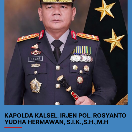
KAPOLDA KALSEL. IRJEN POL. ROSYANTO
YUDHA HERMAWAN, S.I.K.,S.H.,M.H