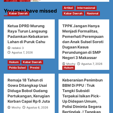
Artikel
Internasional
You may have missed
Kabar Daerah
Kabar Daerah
Nasional
Ketua DPRD Murung
TPPK Jangan Hanya
Raya Turun Langsung
Menjadi Formalitas,
Padamkan Kebakaran
Pemerhati Perempuan
Lahan di Puruk Cahu
dan Anak Sulsel Soroti
Dugaan Kasus
redaksi 3
Perundungan di SMP
Agustus 7, 2026
Negeri 3 Makassar
Hukum
Kabar Daerah
Mochy
Agustus 7, 2026
Polda Sulsel
Presisi
Hukum
Remaja 18 Tahun di
Keberanian Penimbun
Gowa Ditangkap Usai
BBM Di PPU : Truk
Diduga Bobol Gudang
Tangki Subsidi
Pertukangan, Kerugian
Terpakai Isikan Pick-
Korban Capai Rp 6 Juta
Up Didepan Umum,
Polisi Diminta Segera
Mochy
Agustus 6, 2026
Bertindak..! Tangkap