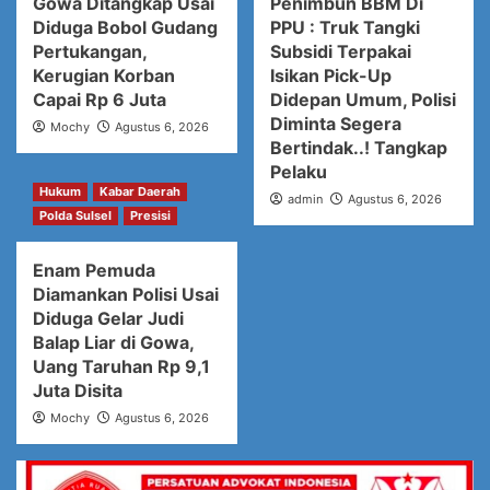
Gowa Ditangkap Usai
Penimbun BBM Di
Diduga Bobol Gudang
PPU : Truk Tangki
Pertukangan,
Subsidi Terpakai
Kerugian Korban
Isikan Pick-Up
Capai Rp 6 Juta
Didepan Umum, Polisi
Diminta Segera
Mochy
Agustus 6, 2026
Bertindak..! Tangkap
Pelaku
Hukum
Kabar Daerah
admin
Agustus 6, 2026
Polda Sulsel
Presisi
Enam Pemuda
Diamankan Polisi Usai
Diduga Gelar Judi
Balap Liar di Gowa,
Uang Taruhan Rp 9,1
Juta Disita
Mochy
Agustus 6, 2026