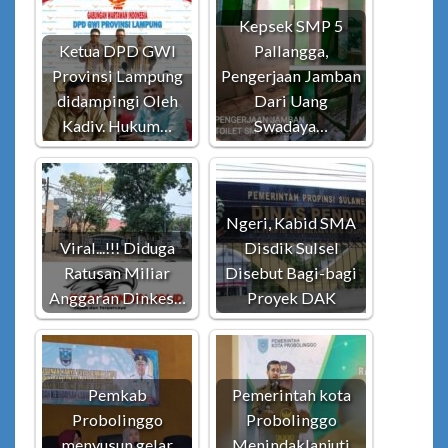
Kepsek SMP 5
Ketua DPD GWI
Pallangga,
Provinsi Lampung
Pengerjaan Jamban
didampingi Oleh
Dari Uang
Kadiv. Hukum…
Swadaya…
Ngeri, Kabid SMA
Viral...!!! Diduga
Disdik Sulsel
Ratusan Miliar
Disebut Bagi-bagi
Anggaran Dinkes…
Proyek DAK
Pemkab
Pemerintah kota
Probolinggo
Probolinggo
menyusun gelar
Menindaklanjuti