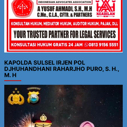
KAPOLDA SULSEL IRJEN POL
DJHUHANDHANI RAHARJHO PURO, S. H.,
M. H