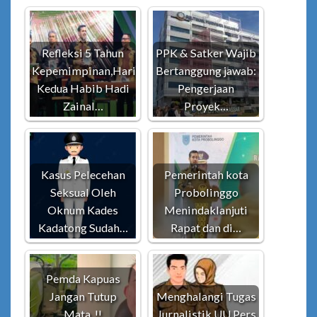
Refleksi 5 Tahun
PPK & Satker Wajib
Kepemimpinan,Hari
Bertanggung jawab:
Kedua Habib Hadi
Pengerjaan
Zainal…
Proyek…
Kasus Pelecehan
Pemerintah kota
Seksual Oleh
Probolinggo
Oknum Kades
Menindaklanjuti
Kadatong Sudah…
Rapat dan di…
Pemda Kapuas
Jangan Tutup
Menghalangi Tugas
Mata..!!
Jurnalistik UU Pers