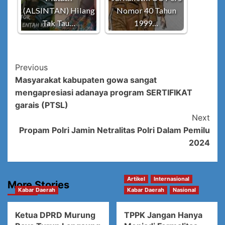
(ALSINTAN) Hilang
Nomor 40 Tahun
Tak Tau…
1999…
Post
Previous
Masyarakat kabupaten gowa sangat
Navigation
mengapresiasi adanaya program SERTIFIKAT
garais (PTSL)
Next
Propam Polri Jamin Netralitas Polri Dalam Pemilu
2024
Artikel
Internasional
More Stories
Kabar Daerah
Kabar Daerah
Nasional
Ketua DPRD Murung
TPPK Jangan Hanya