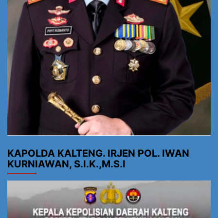
KAPOLDA KALTENG. IRJEN POL. IWAN
KURNIAWAN, S.I.K.,M.S.I