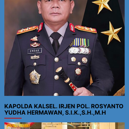
KAPOLDA KALSEL. IRJEN POL. ROSYANTO
YUDHA HERMAWAN, S.I.K.,S.H.,M.H