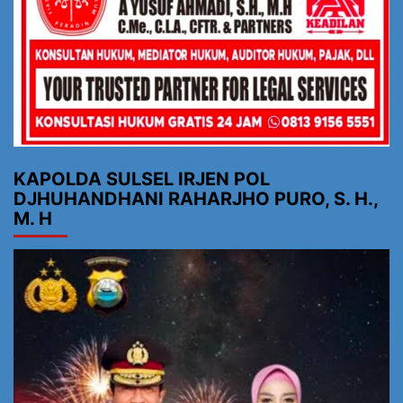
KAPOLDA SULSEL IRJEN POL
DJHUHANDHANI RAHARJHO PURO, S. H.,
M. H