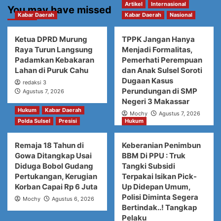
Artikel
Internasional
You may have missed
Kabar Daerah
Kabar Daerah
Nasional
Ketua DPRD Murung
TPPK Jangan Hanya
Raya Turun Langsung
Menjadi Formalitas,
Padamkan Kebakaran
Pemerhati Perempuan
Lahan di Puruk Cahu
dan Anak Sulsel Soroti
Dugaan Kasus
redaksi 3
Perundungan di SMP
Agustus 7, 2026
Negeri 3 Makassar
Hukum
Kabar Daerah
Mochy
Agustus 7, 2026
Polda Sulsel
Presisi
Hukum
Remaja 18 Tahun di
Keberanian Penimbun
Gowa Ditangkap Usai
BBM Di PPU : Truk
Diduga Bobol Gudang
Tangki Subsidi
Pertukangan, Kerugian
Terpakai Isikan Pick-
Korban Capai Rp 6 Juta
Up Didepan Umum,
Polisi Diminta Segera
Mochy
Agustus 6, 2026
Bertindak..! Tangkap
Pelaku