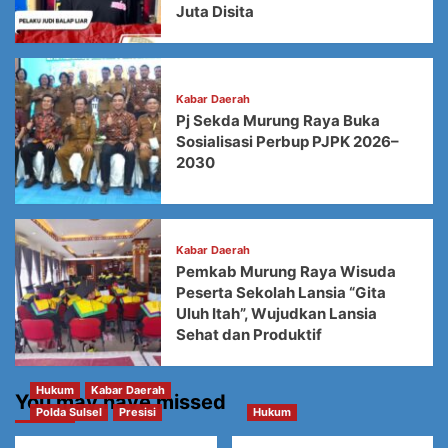
Juta Disita
Kabar Daerah
Pj Sekda Murung Raya Buka
Sosialisasi Perbup PJPK 2026–
2030
Kabar Daerah
Pemkab Murung Raya Wisuda
Peserta Sekolah Lansia “Gita
Uluh Itah”, Wujudkan Lansia
Sehat dan Produktif
Hukum
Kabar Daerah
You may have missed
Polda Sulsel
Presisi
Hukum