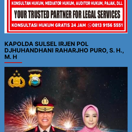
KAPOLDA SULSEL IRJEN POL
DJHUHANDHANI RAHARJHO PURO, S. H.,
M. H