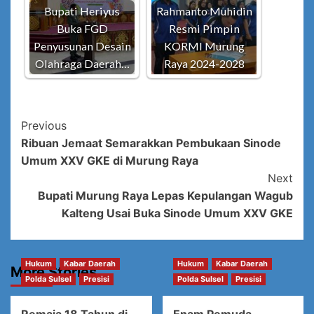
Bupati Heriyus
Rahmanto Muhidin
Buka FGD
Resmi Pimpin
Penyusunan Desain
KORMI Murung
Olahraga Daerah…
Raya 2024-2028
Post
Previous
Ribuan Jemaat Semarakkan Pembukaan Sinode
Navigation
Umum XXV GKE di Murung Raya
Next
Bupati Murung Raya Lepas Kepulangan Wagub
Kalteng Usai Buka Sinode Umum XXV GKE
Hukum
Kabar Daerah
Hukum
Kabar Daerah
More Stories
Polda Sulsel
Presisi
Polda Sulsel
Presisi