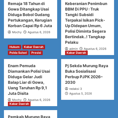
Remaja 18 Tahun di
Keberanian Penimbun
Gowa Ditangkap Usai
BBM Di PPU : Truk
Diduga Bobol Gudang
Tangki Subsidi
Pertukangan, Kerugian
Terpakai Isikan Pick-
Korban Capai Rp 6 Juta
Up Didepan Umum,
Polisi Diminta Segera
Mochy
Agustus 6, 2026
Bertindak..! Tangkap
Pelaku
Hukum
Kabar Daerah
admin
Agustus 6, 2026
Polda Sulsel
Presisi
Kabar Daerah
Enam Pemuda
Pj Sekda Murung Raya
Diamankan Polisi Usai
Buka Sosialisasi
Diduga Gelar Judi
Perbup PJPK 2026–
Balap Liar di Gowa,
2030
Uang Taruhan Rp 9,1
redaksi 3
Juta Disita
Agustus 5, 2026
Mochy
Agustus 6, 2026
Kabar Daerah
Pemkab Murung Raya