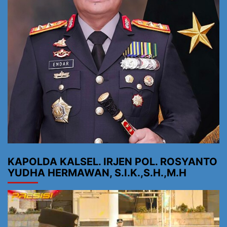
KAPOLDA KALSEL. IRJEN POL. ROSYANTO
YUDHA HERMAWAN, S.I.K.,S.H.,M.H