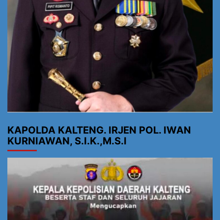
KAPOLDA KALTENG. IRJEN POL. IWAN
KURNIAWAN, S.I.K.,M.S.I