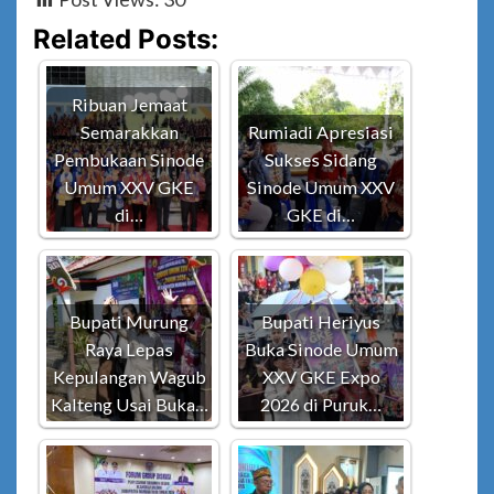
Related Posts:
Ribuan Jemaat
Semarakkan
Rumiadi Apresiasi
Pembukaan Sinode
Sukses Sidang
Umum XXV GKE
Sinode Umum XXV
di…
GKE di…
Bupati Murung
Bupati Heriyus
Raya Lepas
Buka Sinode Umum
Kepulangan Wagub
XXV GKE Expo
Kalteng Usai Buka…
2026 di Puruk…