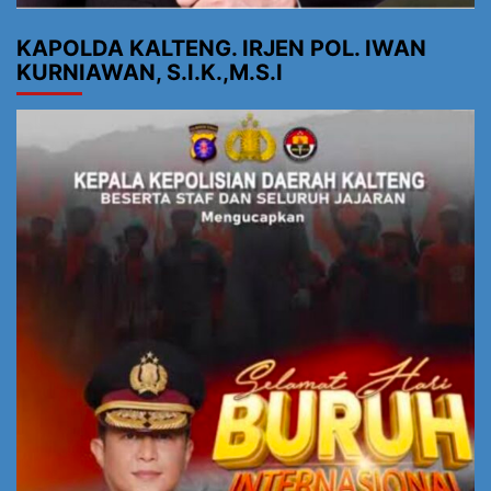
KAPOLDA KALTENG. IRJEN POL. IWAN
KURNIAWAN, S.I.K.,M.S.I