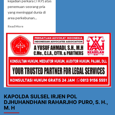
kejadian perkara (TKP) atas
penemuan seorang pria
yang meninggal dunia di
area perkebunan...
Read
Read More
more
about
Polisi
Olah
TKP
Penemuan
Seorang
Pria
Meninggal
di
Perkebunan
PT
Satya
Agung
KAPOLDA SULSEL IRJEN POL
DJHUHANDHANI RAHARJHO PURO, S. H.,
M. H