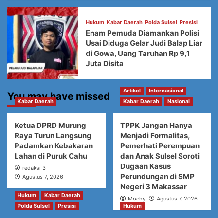
Hukum
Kabar Daerah
Polda Sulsel
Presisi
Enam Pemuda Diamankan Polisi
Usai Diduga Gelar Judi Balap Liar
di Gowa, Uang Taruhan Rp 9,1
Juta Disita
Artikel
Internasional
You may have missed
Kabar Daerah
Kabar Daerah
Nasional
Ketua DPRD Murung
TPPK Jangan Hanya
Raya Turun Langsung
Menjadi Formalitas,
Padamkan Kebakaran
Pemerhati Perempuan
Lahan di Puruk Cahu
dan Anak Sulsel Soroti
Dugaan Kasus
redaksi 3
Perundungan di SMP
Agustus 7, 2026
Negeri 3 Makassar
Hukum
Kabar Daerah
Mochy
Agustus 7, 2026
Polda Sulsel
Presisi
Hukum