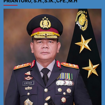
PRIANTORO, S.H.,S.IK.,CFE.,M.H