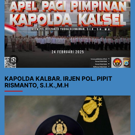
KAPOLDA KALBAR. IRJEN POL. PIPIT
RISMANTO, S.I.K.,M.H