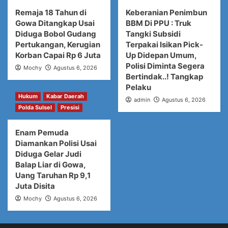
Remaja 18 Tahun di
Keberanian Penimbun
Gowa Ditangkap Usai
BBM Di PPU : Truk
Diduga Bobol Gudang
Tangki Subsidi
Pertukangan, Kerugian
Terpakai Isikan Pick-
Korban Capai Rp 6 Juta
Up Didepan Umum,
Polisi Diminta Segera
Mochy
Agustus 6, 2026
Bertindak..! Tangkap
Pelaku
Hukum
Kabar Daerah
admin
Agustus 6, 2026
Polda Sulsel
Presisi
Enam Pemuda
Diamankan Polisi Usai
Diduga Gelar Judi
Balap Liar di Gowa,
Uang Taruhan Rp 9,1
Juta Disita
Mochy
Agustus 6, 2026