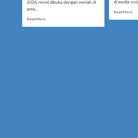
di media sosia
2026, resmi dibuka dengan meriah di
area...
Re
Read More
mo
Read
Read More
ab
more
Du
about
Pe
Gowata
Pe
Road
di
Race
Pal
Championship
Di
2026
Pol
Semarak
Go
Digelar
Te
di
Ko
Gowa,
Be
Diikuti
Kej
Pembalap
Jal
Se-
Sulawesi
hingga
Luar
Daerah