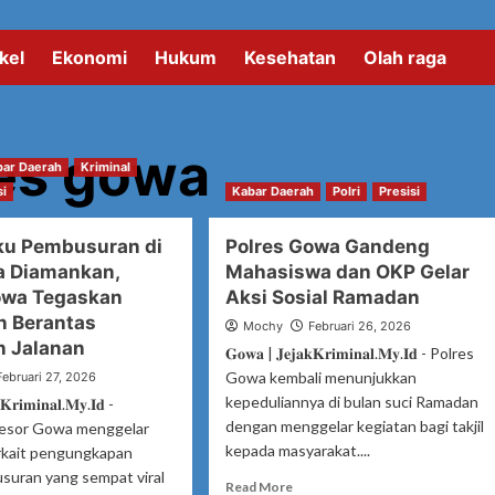
kel
Ekonomi
Hukum
Kesehatan
Olah raga
res gowa
bar Daerah
Kriminal
si
Kabar Daerah
Polri
Presisi
ku Pembusuran di
Polres Gowa Gandeng
a Diamankan,
Mahasiswa dan OKP Gelar
owa Tegaskan
Aksi Sosial Ramadan
 Berantas
Mochy
Februari 26, 2026
n Jalanan
𝐆𝐨𝐰𝐚 | 𝐉𝐞𝐣𝐚𝐤𝐊𝐫𝐢𝐦𝐢𝐧𝐚𝐥.𝐌𝐲.𝐈𝐝 - Polres
Gowa kembali menunjukkan
Februari 27, 2026
kepeduliannya di bulan suci Ramadan
𝐊𝐫𝐢𝐦𝐢𝐧𝐚𝐥.𝐌𝐲.𝐈𝐝 -
dengan menggelar kegiatan bagi takjil
Resor Gowa menggelar
kepada masyarakat....
terkait pengungkapan
suran yang sempat viral
Read
Read More