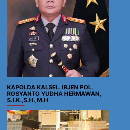
KAPOLDA KALSEL. IRJEN POL.
ROSYANTO YUDHA HERMAWAN,
S.I.K.,S.H.,M.H