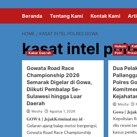
Beranda
Tentang Kami
Kontak Kami
Arti
HOME
KASAT INTEL POLRES GOWA
kasat intel pol
Hukum
Ka
Kabar Daerah
Polri
Presi
Gowata Road Race
Dua Pela
Championship 2026
Pallangg
Semarak Digelar di Gowa,
Polres G
Diikuti Pembalap Se-
Komitmen
Sulawesi hingga Luar
Kejahata
Daerah
Mochy
Mochy
Agustus 1, 2026
𝐆𝐨𝐰𝐚 | 𝐉𝐞𝐣𝐚𝐤
Kepolisian 
𝐆𝐎𝐖𝐀 | 𝐉𝐞𝐣𝐚𝐤𝐊𝐫𝐢𝐦𝐢𝐧𝐚𝐥.𝐦𝐲.𝐢𝐝 -
rilis resmi 
Gelaran ajang balap motor bergengsi,
kasus pembu
Gowata Road Race Championship