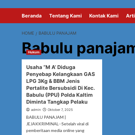
Beranda
Tentang Kami
Kontak Kami
Arti
HOME
BABULU PANAJAM
Babulu panaja
Hukum
Usaha “M A’ Diduga
Penyebap Kelangkaan GAS
LPG 3Kg & BBM Jenis
Pertalite Bersubsidi Di Kec.
Babulu (PPU) Polda Kaltim
Diminta Tangkap Pelaku
admin
Oktober 7, 2025
BABULU PANAJAM |
JEJAKKRIMINAL--Setelah viral di
pemberitaan media online yang