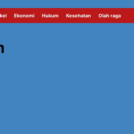
kel
Ekonomi
Hukum
Kesehatan
Olah raga
m