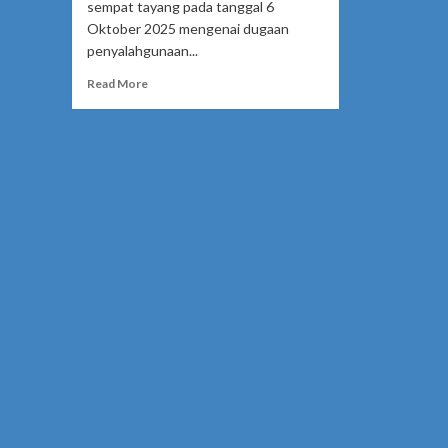
sempat tayang pada tanggal 6
Oktober 2025 mengenai dugaan
penyalahgunaan...
Read
Read More
more
about
Usaha
“M
A’
Diduga
Penyebap
Kelangkaan
GAS
LPG
3Kg
&
BBM
Jenis
Pertalite
Bersubsidi
Di
Kec.
Babulu