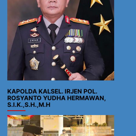
KAPOLDA KALSEL. IRJEN POL.
ROSYANTO YUDHA HERMAWAN,
S.I.K.,S.H.,M.H