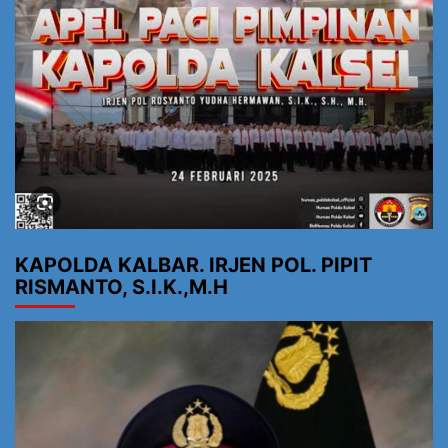
KAPOLDA KALBAR. IRJEN POL. PIPIT
RISMANTO, S.I.K.,M.H