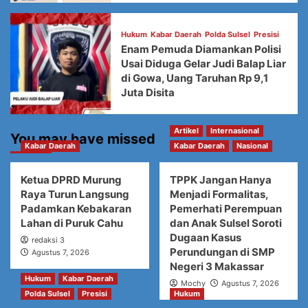
Hukum
Kabar Daerah
Polda Sulsel
Presisi
Enam Pemuda Diamankan Polisi
Usai Diduga Gelar Judi Balap Liar
di Gowa, Uang Taruhan Rp 9,1
Juta Disita
Artikel
Internasional
You may have missed
Kabar Daerah
Kabar Daerah
Nasional
Ketua DPRD Murung
TPPK Jangan Hanya
Raya Turun Langsung
Menjadi Formalitas,
Padamkan Kebakaran
Pemerhati Perempuan
Lahan di Puruk Cahu
dan Anak Sulsel Soroti
Dugaan Kasus
redaksi 3
Perundungan di SMP
Agustus 7, 2026
Negeri 3 Makassar
Hukum
Kabar Daerah
Mochy
Agustus 7, 2026
Polda Sulsel
Presisi
Hukum