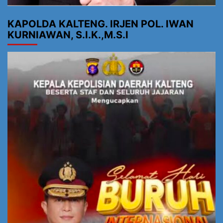
KAPOLDA KALTENG. IRJEN POL. IWAN
KURNIAWAN, S.I.K.,M.S.I