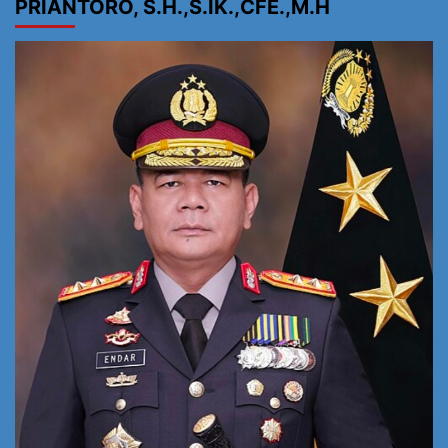
PRIANTORO, S.H.,S.IK.,CFE.,M.H