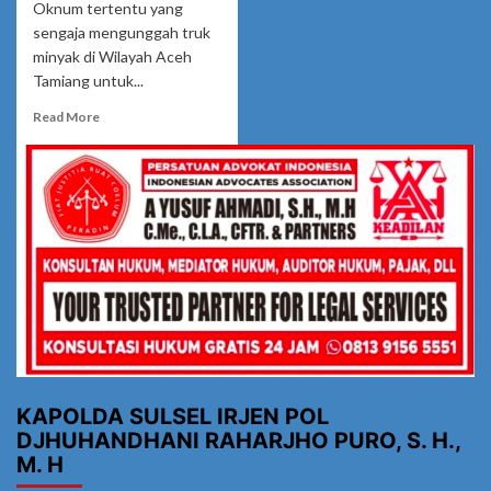
Oknum tertentu yang
sengaja mengunggah truk
minyak di Wilayah Aceh
Tamiang untuk...
Read
Read More
more
about
Video
Tiktok
Yang
Di
Viralkan
Oleh
Oknum
Tertentu
Terkesan
Mengadu
Domba
Dan
KAPOLDA SULSEL IRJEN POL
Di
DJHUHANDHANI RAHARJHO PURO, S. H.,
Duga
M. H
Menciptakan
Ke