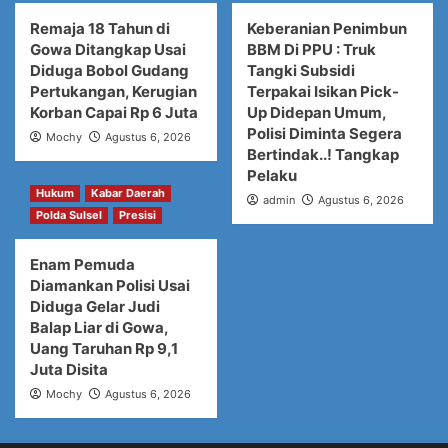
Remaja 18 Tahun di
Keberanian Penimbun
Gowa Ditangkap Usai
BBM Di PPU : Truk
Diduga Bobol Gudang
Tangki Subsidi
Pertukangan, Kerugian
Terpakai Isikan Pick-
Korban Capai Rp 6 Juta
Up Didepan Umum,
Polisi Diminta Segera
Mochy
Agustus 6, 2026
Bertindak..! Tangkap
Pelaku
Hukum
Kabar Daerah
admin
Agustus 6, 2026
Polda Sulsel
Presisi
Enam Pemuda
Diamankan Polisi Usai
Diduga Gelar Judi
Balap Liar di Gowa,
Uang Taruhan Rp 9,1
Juta Disita
Mochy
Agustus 6, 2026